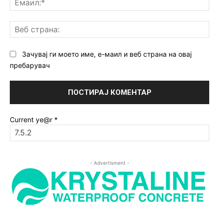
Ве
ст
Зачувај ги моето име, е-маил и веб страна на овај
пребарувач
Current ye@r
*
- Advertisment -