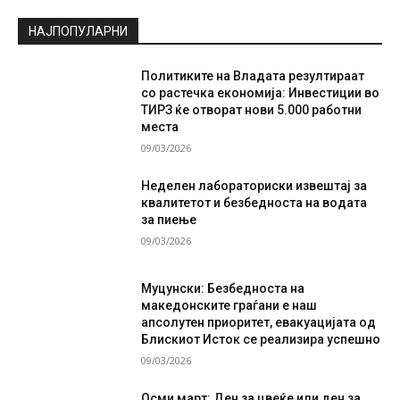
НАЈПОПУЛАРНИ
Политиките на Владата резултираат
со растечка економија: Инвестиции во
ТИРЗ ќе отворат нови 5.000 работни
места
09/03/2026
Неделен лабораториски извештај за
квалитетот и безбедноста на водата
за пиење
09/03/2026
Муцунски: Безбедноста на
македонските граѓани е наш
апсолутен приоритет, евакуацијата од
Блискиот Исток се реализира успешно
09/03/2026
Осми март: Ден за цвеќе или ден за