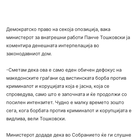
Демократско право на секоја опозиција, вака
министерот за внатрешни работи Панче Тошковски ја
коментира денешната интерпелација во
законодавниот дом.
-Сметам дека ова е само еден обичен дефокус на
македонските граѓани од вистинската борба против
криминалот и коруцијата која е јасна, која се
спроведува, само што е започната и ќе продолжи со
посилен интензитет. Чудно е малку времето зошто
сега, кога борбата против криминалот и корупцијата е
видлива, вели Тошковски.
Министерот додаде дека во Собранието ќе ги слушне