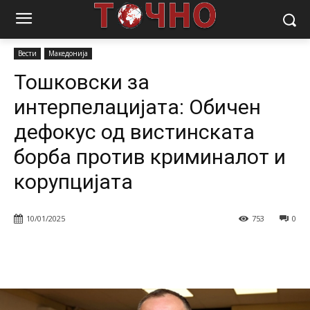
Почетна
Вести
Тошковски за интерпелацијата: Обичен дефокус
од вистинската борба против криминалот и корупцијата
Вести
Македонија
Тошковски за
интерпелацијата: Обичен
дефокус од вистинската
борба против криминалот и
корупцијата
10/01/2025
753
0
Facebook
Twitter
Pinterest
W