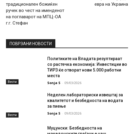
традиционален божиќен
евра на Украина
ручек во чест на именденот
на поглаварот на МПЦ-ОА
г.г. Стефан
ПОВРЗАНИ НОВОСТИ
Политиките на Владата резултираат
со растечка економија: Инвестиции во
ТИРЗ ќе отворат нови 5.000 работни
места
Вести
Sonja S
-
09/03/2026
Неделен лабораториски извештај за
квалитетот и безбедноста на водата
за пиење
Sonja S
-
09/03/2026
Вести
Муцунски: Безбедноста на
македонските граѓани е наш