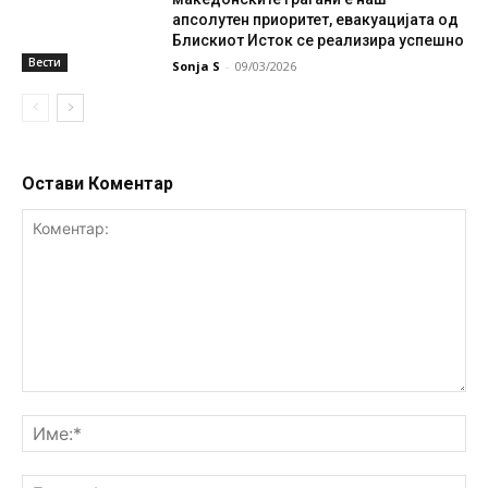
апсолутен приоритет, евакуацијата од
Блискиот Исток се реализира успешно
Вести
Sonja S
-
09/03/2026
Остави Коментар
Коментар:
Им
Ем