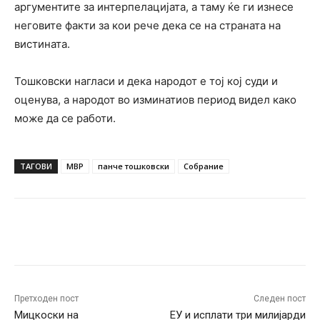
аргументите за интерпелацијата, а таму ќе ги изнесе
неговите факти за кои рече дека се на страната на
вистината.
Тошковски нагласи и дека народот е тој кој суди и
оценува, а народот во изминатиов период видел како
може да се работи.
ТАГОВИ
МВР
панче тошковски
Собрание
Facebook
Twitter
Pinterest
W
Претходен пост
Следен пост
Мицкоски на
ЕУ и исплати три милијарди