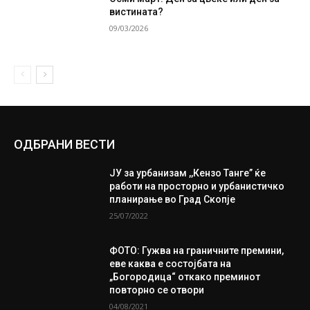
вистината?
09/03/2026
ОДБРАНИ ВЕСТИ
ЈУ за урбанизам ,,Кензо Танге” ќе
работи на просторно и урбанистичко
планирање во Град Скопје
25/07/2022
ФОТО: Гужва на граничните премини,
еве каква е состојбата на
„Богородица“ откако преминот
повторно се отвори
04/08/2021