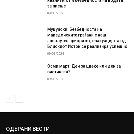
квалитетот и безбедноста на водата
за пиење
09/03/2026
Муцунски: Безбедноста на
македонските граѓани е наш
апсолутен приоритет, евакуацијата од
Блискиот Исток се реализира успешно
09/03/2026
Осми март: Ден за цвеќе или ден за
вистината?
09/03/2026
ОДБРАНИ ВЕСТИ