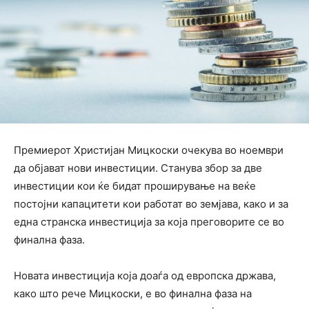
Премиерот Христијан Мицкоски очекува во ноември
да објават нови инвестиции. Станува збор за две
инвестиции кои ќе бидат проширување на веќе
постојни капацитети кои работат во земјава, како и за
една странска инвестиција за која преговорите се во
финална фаза.
Новата инвестиција која доаѓа од европска држава,
како што рече Мицкоски, е во финална фаза на