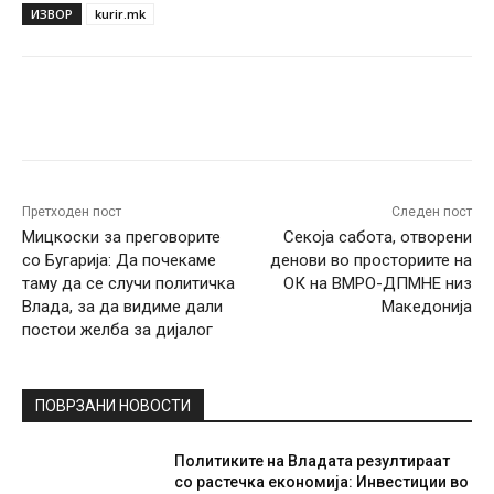
ИЗВОР
kurir.mk
Facebook
Twitter
Pinterest
W
Претходен пост
Следен пост
Мицкоски за преговорите
Секоја сабота, отворени
со Бугарија: Да почекаме
денови во просториите на
таму да се случи политичка
ОК на ВМРО-ДПМНЕ низ
Влада, за да видиме дали
Македонија
постои желба за дијалог
ПОВРЗАНИ НОВОСТИ
Политиките на Владата резултираат
со растечка економија: Инвестиции во