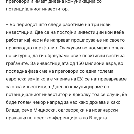
преговори и имаат дневна комуникација со
потенцијалниот инвеститор.
– Во периодот што следи работиме на три нови
инвестиции. Две се на постојни инвестиции кои веќе
работат кај нас и ќе направат проширување на своето
производно портфолио. Очекувам во ноември полека,
но сигурно, да ги објавуваме овие позитивни вести за
граѓаните. За инвестицијата од 150 милиони евра, во
последна фаза сме на преговори со една голема
европска земја која е членка на ЕУ, се натпреваруваме
за оваа инвестиција. Дневно комуницираме со
потенцијалниот инвеститор и доколку тоа се случи, ќе
биде голем чекор напред за нас како држава и како
Влада, рече Мицкоски, одговорајќи на новинарски
прашања по прес-конференцијата во Владата.