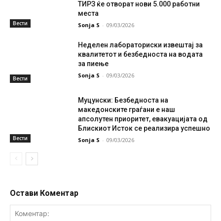
ТИРЗ ќе отворат нови 5.000 работни
места
Вести
Sonja S
-
09/03/2026
Неделен лабораториски извештај за
квалитетот и безбедноста на водата
за пиење
Sonja S
-
09/03/2026
Вести
Муцунски: Безбедноста на
македонските граѓани е наш
апсолутен приоритет, евакуацијата од
Блискиот Исток се реализира успешно
Вести
Sonja S
-
09/03/2026
Остави Коментар