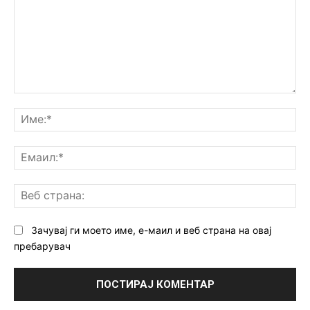
Коментар:
Им
Ем
Ве
ст
Зачувај ги моето име, е-маил и веб страна на овај
пребарувач