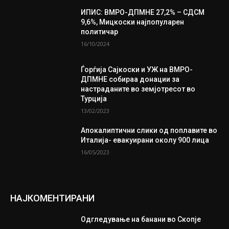
ИПИС: ВМРО-ДПМНЕ 27,2% – СДСМ
9,6%, Мицкоски најпопуларен
политичар
16/10/2024
Ѓорѓија Сајкоски и УЖ на ВМРО-
ДПМНЕ собираа донации за
настраданите во земјотресот во
Турција
13/02/2023
Апокалиптични слики од поплавите во
Италија- евакуирани околу 900 лица
16/05/2023
НАЈКОМЕНТИРАНИ
Одгледување на банани во Скопје