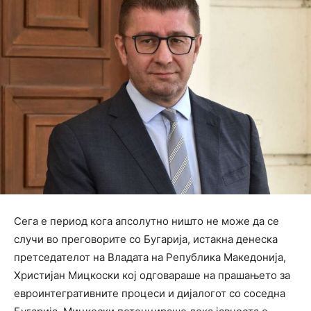
Сега е период кога апсолутно ништо не може да се
случи во преговорите со Бугарија, истакна денеска
претседателот на Владата на Република Македонија,
Христијан Мицкоски кој одговараше на прашањето за
евроинтегративните процеси и дијалогот со соседна