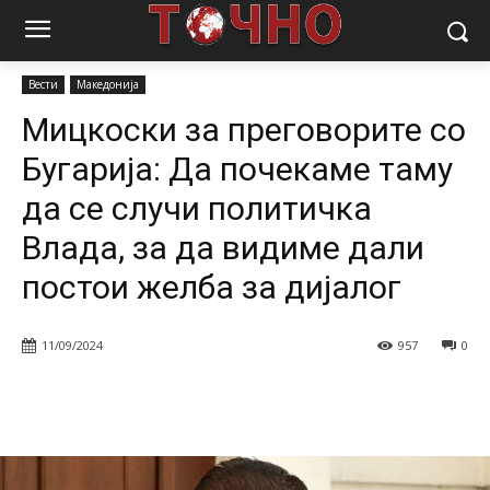
Почетна
Вести
Мицкоски за преговорите со Бугарија: Да
почекаме таму да се случи политичка...
Вести
Македонија
Мицкоски за преговорите со
Бугарија: Да почекаме таму
да се случи политичка
Влада, за да видиме дали
постои желба за дијалог
11/09/2024
957
0
Facebook
Twitter
Pinterest
W