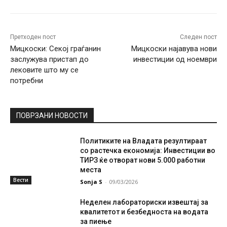
Претходен пост
Следен пост
Мицкоски: Секој граѓанин
Мицкоски најавува нови
заслужува пристап до
инвестиции од ноември
лековите што му се
потребни
ПОВРЗАНИ НОВОСТИ
Политиките на Владата резултираат
со растечка економија: Инвестиции во
ТИРЗ ќе отворат нови 5.000 работни
места
Вести
Sonja S
-
09/03/2026
Неделен лабораториски извештај за
квалитетот и безбедноста на водата
за пиење