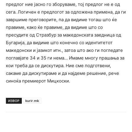
предлог ние јасно го зборуваме, тој предлог не е од
сега. Логичен е предлогот за одложена примена, да ги
завршиме преговорите, па да видиме тогаш што ќе
правиме, како ќе правиме, да видиме што со
пресудите од Стразбур за македонската заедница од
Бугарија, да видиме што конечно со идентитетот
македонски и јазикот итн., затоа што ако ги погледате
поглавјате 34 и 35 ги нема… Имаме многу прашања за
кои треба да се дискутира. Ние сме подготвени,
сакаме да дискутираме и да најдеме решение, рече
синоќа премиерот Мицкоски.
ИЗВОР
kurir.mk
Facebook
Twitter
Pinterest
W