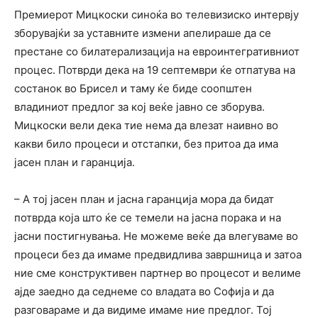
Премиерот Мицкоски синоќа во телевизиско интервју
зборувајќи за уставните измени апелираше да се
престане со билатерализација на евроинтегративниот
процес. Потврди дека на 19 септември ќе отпатува на
состанок во Брисел и таму ќе биде соопштен
владиниот предлог за кој веќе јавно се зборува.
Мицкоски вели дека тие нема да влезат наивно во
какви било процеси и отстапки, без притоа да има
јасен план и гаранција.
– А тој јасен план и јасна гаранција мора да бидат
потврда која што ќе се темели на јасна порака и на
јасни постигнувања. Не можеме веќе да влегуваме во
процеси без да имаме предвидлива завршница и затоа
ние сме конструктивен партнер во процесот и велиме
ајде заедно да седнеме со владата во Софија и да
разговараме и да видиме имаме ние предлог. Тој