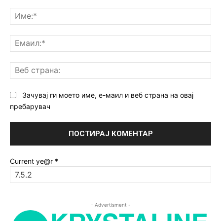
Коментар:
Им
Ем
Ве
ст
Зачувај ги моето име, е-маил и веб страна на овај
пребарувач
Current ye@r
*
- Advertisment -