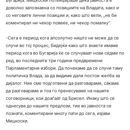
Бугарија. Мицкоски потенцираше дека јавноста е
доволно запознаена со позициите на Владата, како и
со неговите лични позиции и, како што вели, „не би
коментирал ни чекор повеќе, ни чекор помалку“.
-Сега е период кога апсолутно ништо не може да се
случи во тој процес, бидејќи како што знаете имаме
период кога во Бугарија ќе се случуваат нови седми по
ред, во последните три години предвремени
Парламентарни избори. Да почекаме да се случи таму
политичка Влада, за да видиме дали постои желба за
дијалог. Ние сме подготвени да разговараме, сакаме
да разговараме и тоа го пренесуваме на нашите
соговорници, кои доаѓаат од Брисел. Инаку што се
однесува до нашите предлози, тие во јавноста се
познати, коментирани многу пати до сега, изјави
Мицкоски.