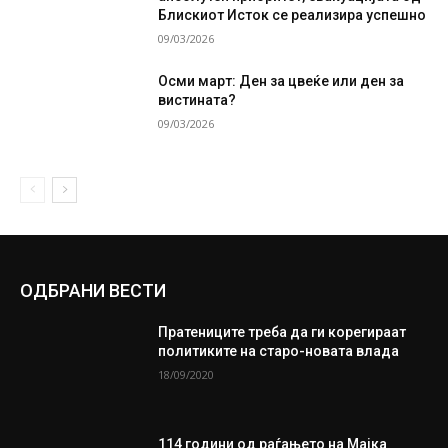
Блискиот Исток се реализира успешно
09/03/2026
Осми март: Ден за цвеќе или ден за
вистината?
09/03/2026
ОДБРАНИ ВЕСТИ
Пратениците треба да ги корегираат
политиките на старо-новата влада
18/09/2020
114 години од раѓањето на Мајка