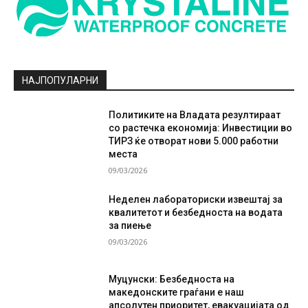
НАЈПОПУЛАРНИ
Политиките на Владата резултираат
со растечка економија: Инвестиции во
ТИРЗ ќе отворат нови 5.000 работни
места
09/03/2026
Неделен лабораториски извештај за
квалитетот и безбедноста на водата
за пиење
09/03/2026
Муцунски: Безбедноста на
македонските граѓани е наш
апсолутен приоритет, евакуацијата од