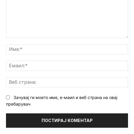
Коментар:
Им
Ем
Ве
ст
Зачувај ги моето име, е-маил и веб страна на овај
пребарувач