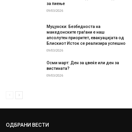
за пиење
09/03/2026
Муцунски: Безбедноста на
македонските граѓани е наш
апсолутен приоритет, евакуацијата од
Блискиот Исток се реализира успешно
09/03/2026
Осми март: Ден за цвеќе или ден за
вистината?
09/03/2026
ОДБРАНИ ВЕСТИ