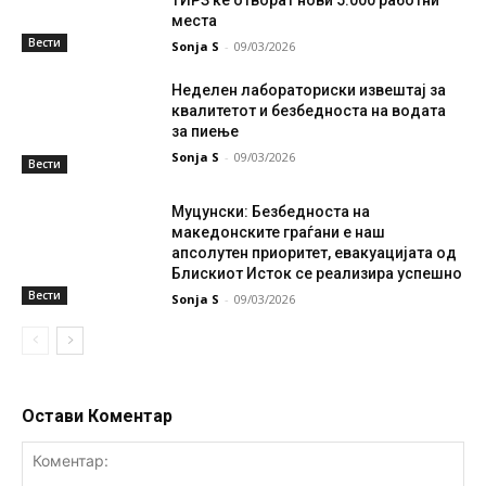
ТИРЗ ќе отворат нови 5.000 работни
места
Вести
Sonja S
-
09/03/2026
Неделен лабораториски извештај за
квалитетот и безбедноста на водата
за пиење
Sonja S
-
09/03/2026
Вести
Муцунски: Безбедноста на
македонските граѓани е наш
апсолутен приоритет, евакуацијата од
Блискиот Исток се реализира успешно
Вести
Sonja S
-
09/03/2026
Остави Коментар