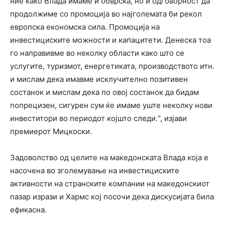
ние како Влада имаме и обврска, но и одговорност да
продолжиме со промоција во најголемата би рекол
европска економска сила. Промоција на
инвестициските можности и капацитети. Денеска тоа
го направивме во неколку области како што се
услугите, туризмот, енергетиката, производството итн.
и мислам дека имавме исклучително позитивен
состанок и мислам дека по овој состанок да бидам
попрецизен, сигурен сум ќе имаме уште неколку нови
инвеститори во периодот којшто следи.“, изјави
премиерот Мицкоски.
Задоволство од целите на македонската Влада која е
насочена во зголемување на инвестициските
активности на странските компании на македонскиот
пазар изрази и Хармс кој посочи дека дискусијата била
ефикасна.