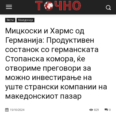
Почетна
Вести
Мицкоски и Хармс од Германија: Продуктивен
состанок со германската Стопанска комора, ќе...
Вести
Македонија
Мицкоски и Хармс од
Германија: Продуктивен
состанок со германската
Стопанска комора, ќе
отвориме преговори за
можно инвестирање на
уште странски компании на
македонскиот пазар
15/10/2024
829
0