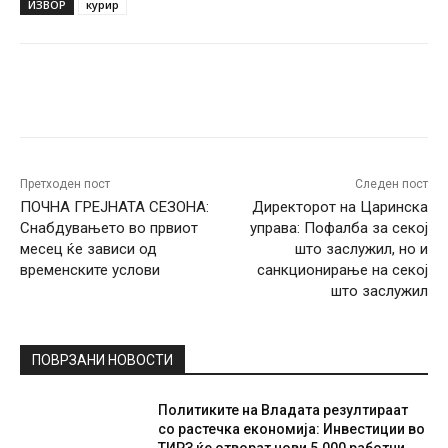
ИЗВОР
курир
Facebook
Twitter
Pinterest
W
Претходен пост
Следен пост
ПОЧНА ГРЕЈНАТА СЕЗОНА:
Директорот на Царинска
Снабдувањето во првиот
управа: Пофалба за секој
месец ќе зависи од
што заслужил, но и
временските услови
санкционирање на секој
што заслужил
ПОВРЗАНИ НОВОСТИ
Политиките на Владата резултираат
со растечка економија: Инвестиции во