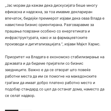
„Јас морам да кажам дека дискусијата беше многу
ефикасна и надежна, за тоа имавме деклариран
впечаток, бидејќи премиерот изјави дека оваа Влада е
навистина бизнис ориентирана. Разговаравме за
прашања поврзани особено со енергетиката и
инфраструктурата, како и за фармацевтските
производи и дигитализацијата.“, изјави Мајкл Хармс.
Приоритет на Владата е економско стабилизирање на
државата и да бидеме пријатели со бизнис
заедниците. Важно е да се отворат што повеќе
работни места да им се помогне на македонските
граѓани да имаат добро платено работно место и
подобар стандард со цел да останат дома, наместо да
се селат надвор.