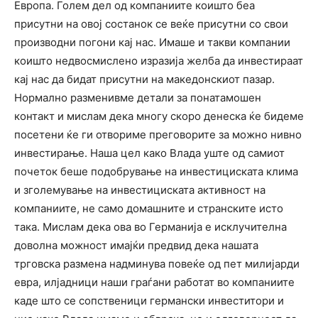
Европа. Голем дел од компаниите коишто беа
присутни на овој состанок се веќе присутни со свои
производни погони кај нас. Имаше и такви компании
коишто недвосмислено изразија желба да инвестираат
кај нас да бидат присутни на македонскиот пазар.
Нормално разменивме детали за понатамошен
контакт и мислам дека многу скоро денеска ќе бидеме
посетени ќе ги отвориме преговорите за можно нивно
инвестирање. Наша цел како Влада уште од самиот
почеток беше подобрување на инвестициската клима
и зголемување на инвестициската активност на
компаниите, не само домашните и странските исто
така. Мислам дека ова во Германија е исклучителна
доволна можност имајќи предвид дека нашата
трговска размена надминува повеќе од пет милијарди
евра, илјадници наши граѓани работат во компаниите
каде што се сопственици германски инвеститори и