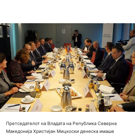
Facebook
Twitter
Pinterest
W
Претседателот на Владата на Република Северна
Македонија Христијан Мицкоски денеска имаше