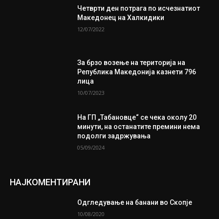
Четврти ден потрага по исчезнатиот
Македонец на Халкидики
12/07/2022
За брзо возење на територија на
Република Македонија казнети 796
лица
10/07/2023
На ГП „Табановце“ се чека околу 20
минути, на останатите премини нема
подолги задржувања
05/09/2024
НАЈКОМЕНТИРАНИ
Одгледување на банани во Скопје
10/08/2020