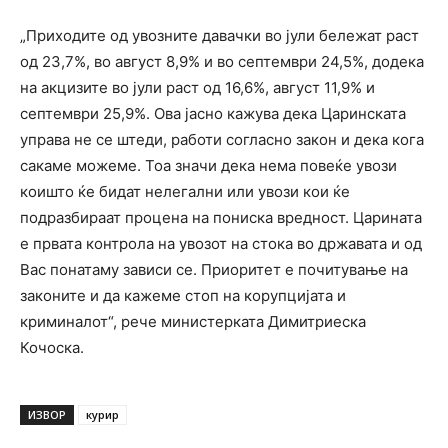
„Приходите од увозните давачки во јули бележат раст
од 23,7%, во август 8,9% и во септември 24,5%, додека
на акцизите во јули раст од 16,6%, август 11,9% и
септември 25,9%. Ова јасно кажува дека Царинската
управа не се штеди, работи согласно закон и дека кога
сакаме можеме. Тоа значи дека нема повеќе увози
коишто ќе бидат нелегални или увози кои ќе
подразбираат процена на пониска вредност. Царината
е првата контрола на увозот на стока во државата и од
Вас понатаму зависи се. Приоритет е почитување на
законите и да кажеме стоп на корупцијата и
криминалот“, рече министерката Димитриеска
Кочоска.
ИЗВОР
курир