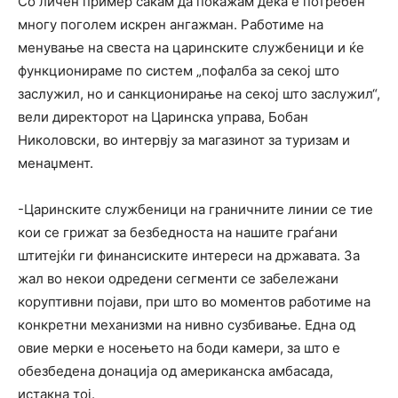
Со личен пример сакам да покажам дека е потребен
многу поголем искрен ангажман. Работиме на
менување на свеста на царинските службеници и ќе
функционираме по систем „пофалба за секој што
заслужил, но и санкционирање на секој што заслужил“,
вели директорот на Царинска управа, Бобан
Николовски, во интервју за магазинот за туризам и
менаџмент.
-Царинските службеници на граничните линии се тие
кои се грижат за безбедноста на нашите граѓани
штитејќи ги финансиските интереси на државата. За
жал во некои одредени сегменти се забележани
коруптивни појави, при што во моментов работиме на
конкретни механизми на нивно сузбивање. Една од
овие мерки е носењето на боди камери, за што е
обезбедена донација од американска амбасада,
истакна тој.