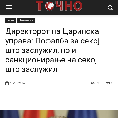
Почетна
Вести
Директорот на Царинска управа: Пофалба за
секој што заслужил, но и санкционирање...
Вести
Македонија
Директорот на Царинска
управа: Пофалба за секој
што заслужил, но и
санкционирање на секој
што заслужил
15/10/2024
823
0
Facebook
Twitter
Pinterest
W