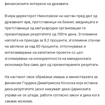
финансиските интереси на државата.
Вчера директорот Николовски на настан пред дел од
државниот врв, претставници на бизнис заедницата и
претставници од меѓународни организации ги
презентираше резултатите од 100те дена. Зголемена
наплата на приходи за 9,2 проценти, зголемени случаи
на заплени за над 60 проценти, отпочнување и
интензивирање на капитални проекти со цел
зголемување на конкурентноста на македонската
економија беа само дел од презентираните резултати.
На настанот свое обраќање имаше и министерката за
финансии Гордана Димитриеска Кочоска која истакна
дека резултатите јасно кажуваат дека Царинската
управа не се штеди, работи согласно закон и дека кога
сакаме можеме.