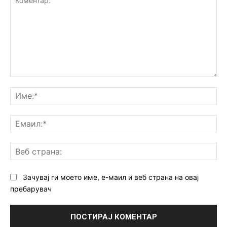
Коментар:
Им
Ем
Ве
ст
Зачувај ги моето име, е-маил и веб страна на овај
пребарувач