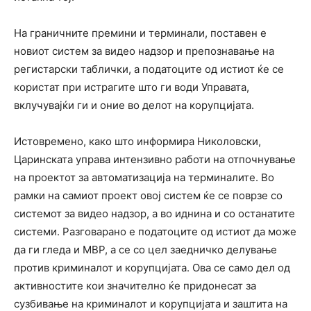
На граничните премини и терминали, поставен e
новиот систем за видео надзор и препознавање на
регистарски таблички, а податоците од истиот ќе се
користат при истрагите што ги води Управата,
вклучувајќи ги и оние во делот на корупцијата.
Истовремено, како што информира Николовски,
Царинската управа интензивно работи на отпочнување
на проектот за автоматизација на терминалите. Во
рамки на самиот проект овој систем ќе се поврзе со
системот за видео надзор, а во иднина и со останатите
системи. Разговарано е податоците од истиот да може
да ги гледа и МВР, а се со цел заедничко делување
против криминалот и корупцијата. Ова се само дел од
активностите кои значително ќе придонесат за
сузбивање на криминалот и корупцијата и заштита на