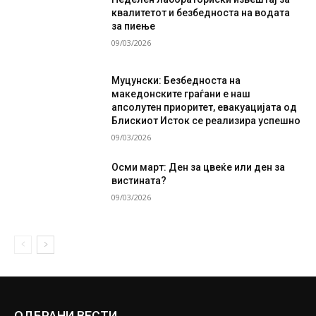
квалитетот и безбедноста на водата
за пиење
09/03/2026
Муцунски: Безбедноста на
македонските граѓани е наш
апсолутен приоритет, евакуацијата од
Блискиот Исток се реализира успешно
09/03/2026
Осми март: Ден за цвеќе или ден за
вистината?
09/03/2026
ОДБРАНИ ВЕСТИ