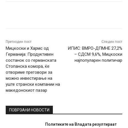
Facebook
Twitter
Pinterest
W
Претходен пост
Следен пост
Мицкоски и Хармс од
ИПИС: ВМРО-ДПМНЕ 27,2%
Германија: Продуктивен
– СДСМ 9,6%, Мицкоски
состанок со германската
најпопуларен политичар
Стопанска комора, ќе
отвориме преговори за
можно инвестирање на
уште странски компании на
македонскиот пазар
ПОВРЗАНИ НОВОСТИ
Политиките на Владата резултираат