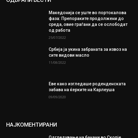
Македонија се уште во портокалова
фаза: Препораките продолжени до
среда, овие граѓани да се ослободат
од работа
25/07/2022
Србија ја укина забраната за извоз на
сите видови масло
11/08/2022
Еве како изгледаше роденденската
забава на ќерките на Карлеуша
09/09/2020
НАЈКОМЕНТИРАНИ
Одгледување на банани во Скопје