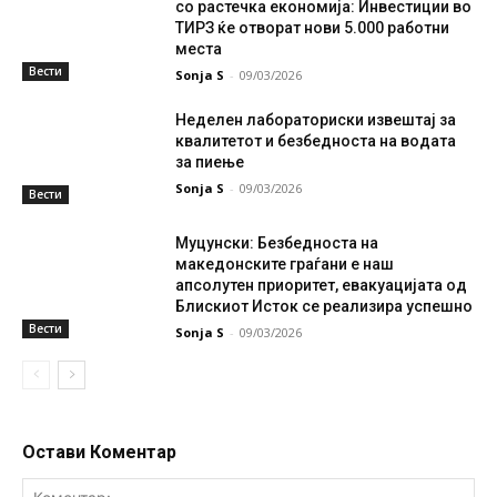
со растечка економија: Инвестиции во
ТИРЗ ќе отворат нови 5.000 работни
места
Вести
Sonja S
-
09/03/2026
Неделен лабораториски извештај за
квалитетот и безбедноста на водата
за пиење
Sonja S
-
09/03/2026
Вести
Муцунски: Безбедноста на
македонските граѓани е наш
апсолутен приоритет, евакуацијата од
Блискиот Исток се реализира успешно
Вести
Sonja S
-
09/03/2026
Остави Коментар