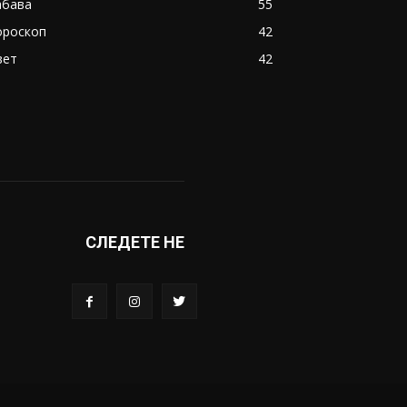
абава
55
ороскоп
42
вет
42
СЛЕДЕТЕ НЕ