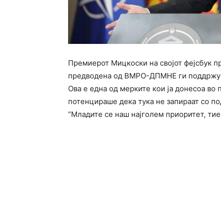
Премиерот Мицкоски на својот фејсбук пр
предводена од ВМРО-ДПМНЕ ги поддржув
Ова е една од мерките кои ја донесоа во
потенцираше дека тука не запираат со по
“Младите се наш најголем приоритет, тие