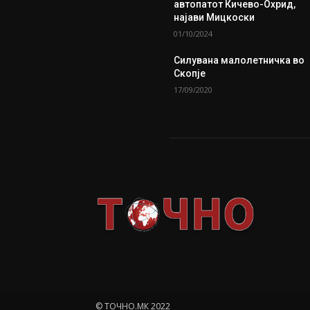
автопатот Кичево-Охрид,
најави Мицкоски
01/10/2024
Силувана малолетничка во
Скопје
17/09/2020
© ТОЧНО.МК 2022