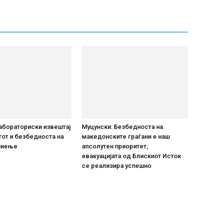
абораториски извештај
Муцунски: Безбедноста на
тот и безбедноста на
македонските граѓани е наш
 пиење
апсолутен приоритет,
евакуацијата од Блискиот Исток
се реализира успешно