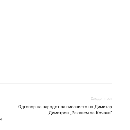
Следен пост
Одговор на народот за писанието на Димитар
Димитров ,,Реквием за Кочани”
и