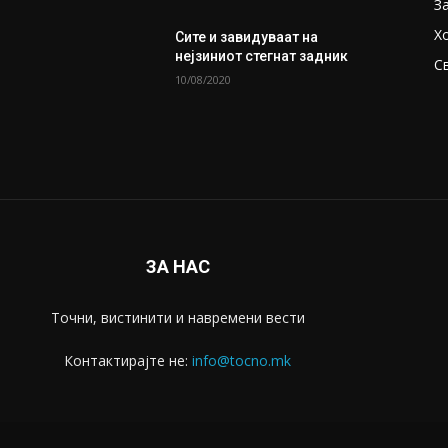
З
Х
Сите и завидуваат на
нејзиниот стегнат задник
С
10/08/2020
ЗА НАС
Точни, вистинити и навремени вести
Контактирајте не:
info@tocno.mk