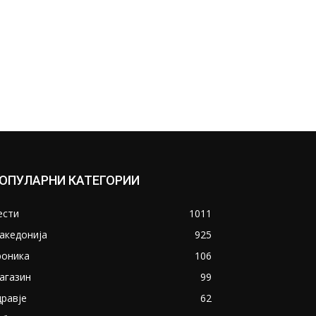
ОПУЛАРНИ КАТЕГОРИИ
ести
1011
акедонија
925
роника
106
агазин
99
дравје
62