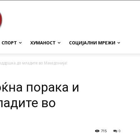
СПОРТ
ХУМАНОСТ
СОЦИЈАЛНИ МРЕЖИ
оддршка до младите во Македонија!
ќна порака и
ладите во
715
0