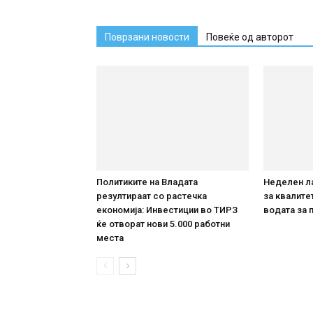
Поврзани новости
Повеќе од авторот
Политиките на Владата
Неделен л
резултираат со растечка
за квалите
економија: Инвестиции во ТИРЗ
водата за
ќе отворат нови 5.000 работни
места