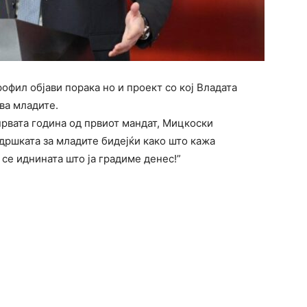
офил објави порака но и проект со кој Владата
а младите.
 првата година од првиот мандат, Мицкоски
дршката за младите бидејќи како што кажа
 се иднината што ја градиме денес!”