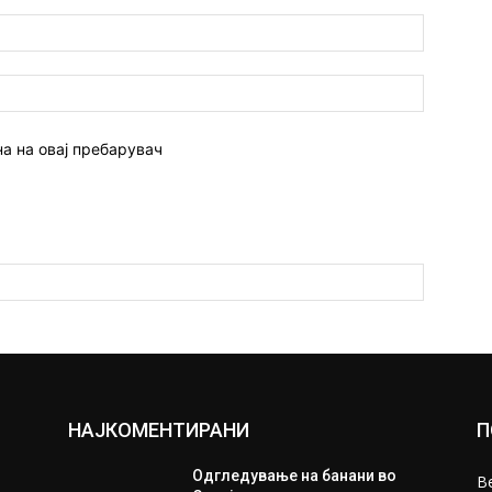
Емаил:*
Веб
страна:
на на овај пребарувач
НАЈКОМЕНТИРАНИ
П
е
Одгледување на банани во
В