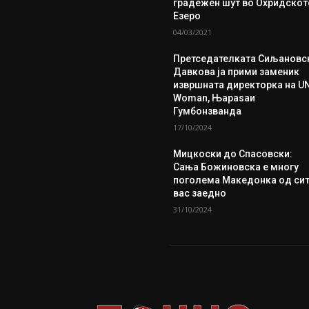
градежен шут во Охридскот
Езеро
04/03/2021
Претседателката Сиљановс
Давкова ја прими заменик
извршната директорка на U
Woman, Њараѕаи
Гумбонзванда
17/10/2024
Мицкоски до Спасовски:
Сања Божиновска е многу
поголема Македонка од си
вас заедно
31/10/2024