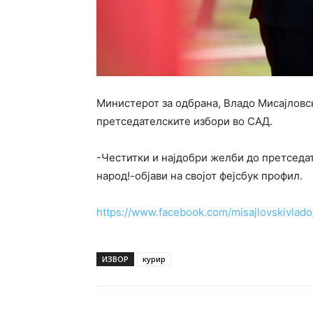
Министерот за одбрана, Владо Мисајловск
претседателските избори во САД.
-Честитки и најдобри желби до претседат
народ!-објави на својот фејсбук профил.
https://www.facebook.com/misajlovskivla
ИЗВОР
курир