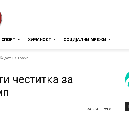
СПОРТ
ХУМАНОСТ
СОЦИЈАЛНИ МРЕЖИ
обедата на Трамп
ти честитка за
мп
764
0
terest
WhatsApp