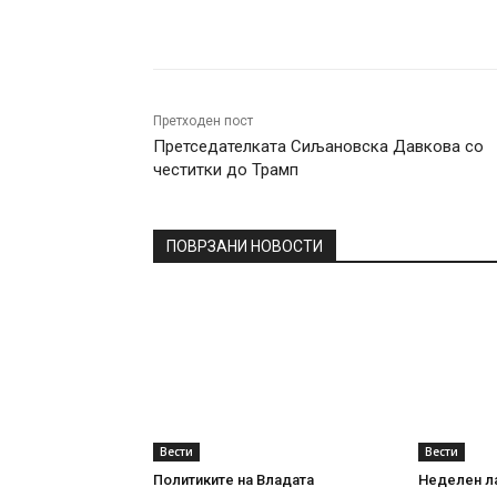
Facebook
Twitter
Pin
Претходен пост
Претседателката Сиљановска Давкова со
честитки до Трамп
ПОВРЗАНИ НОВОСТИ
Вести
Вести
Политиките на Владата
Неделен л