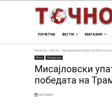
ПОЧЕТНА
ВЕСТИ
МАГАЗИН
Почетна
Вести
Мисајловски упати честитка за п
Вести
Македонија
Мисајловски упа
победата на Тра
06/11/2024
Facebook
Twitter
Pin