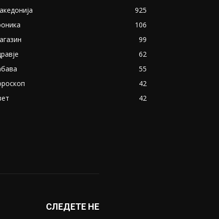
акедонија
925
роника
106
агазин
99
дравје
62
абава
55
ороскоп
42
вет
42
СЛЕДЕТЕ НЕ