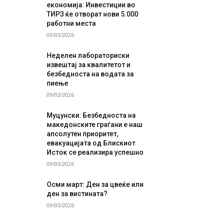
економија: Инвестиции во
ТИРЗ ќе отворат нови 5.000
работни места
09/03/2026
Неделен лабораториски
извештај за квалитетот и
безбедноста на водата за
пиење
09/03/2026
Муцунски: Безбедноста на
македонските граѓани е наш
апсолутен приоритет,
евакуацијата од Блискиот
Исток се реализира успешно
09/03/2026
Осми март: Ден за цвеќе или
ден за вистината?
09/03/2026