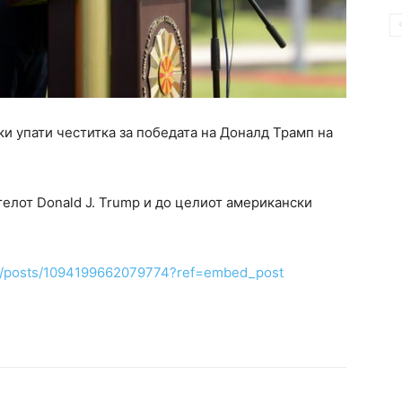
и упати честитка за победата на Доналд Трамп на
елот Donald J. Trump и до целиот американски
do/posts/1094199662079774?ref=embed_post