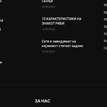
о
Скопје
М
10/08/2020
Х
М
10 КАРАКТЕРИСТИКИ НА
ка
ЗНАКОТ РИБИ
З
10/08/2020
N
З
Х
Сите и завидуваат на
нејзиниот стегнат задник
С
10/08/2020
те
ЗА НАС