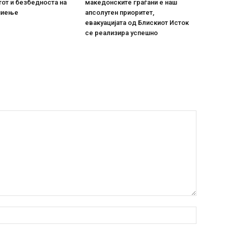
тот и безбедноста на
македонските граѓани е наш
пиење
апсолутен приоритет,
евакуацијата од Блискиот Исток
се реализира успешно
Име:*