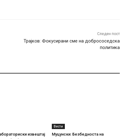
terest
WhatsApp
Следен пост
Трајков: Фокусирани сме на добрососедска
политика
Вести
абораториски извештај
Муцунски: Безбедноста на