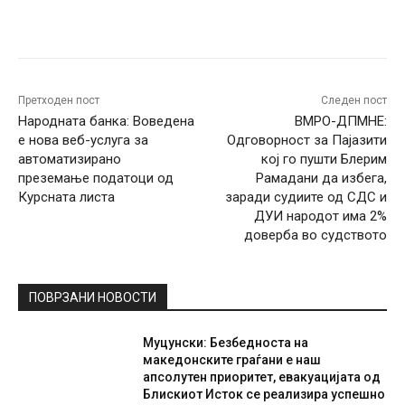
Facebook
Twitter
Pinterest
W
Претходен пост
Следен пост
Народната банка: Воведенa
ВМРО-ДПМНЕ:
е новa веб-услуга за
Одговорност за Пајазити
автоматизирано
кој го пушти Блерим
преземање податоци од
Рамадани да избега,
Курсната листа
заради судиите од СДС и
ДУИ народот има 2%
доверба во судството
ПОВРЗАНИ НОВОСТИ
Муцунски: Безбедноста на
македонските граѓани е наш
апсолутен приоритет, евакуацијата од
Блискиот Исток се реализира успешно