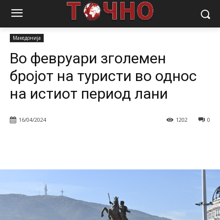
Почетна
Вести
Македонија
Во февруари зголемен бројот на
туристи во однос на истиот период лани
Македонија
Во февруари зголемен
бројот на туристи во однос
на истиот период лани
16/04/2024
1202
0
Facebook
Twitter
Pinterest
W