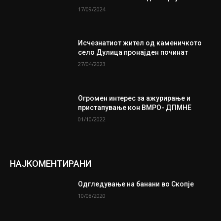
17/09/2024
Исчезнатиот жител од каменичкото
село Дулица пронајден починат
27/04/2023
Огромен интерес за ажурирање и
пристапување кон ВМРО- ДПМНЕ
01/10/2022
НАЈКОМЕНТИРАНИ
Одгледување на банани во Скопје
10/08/2020