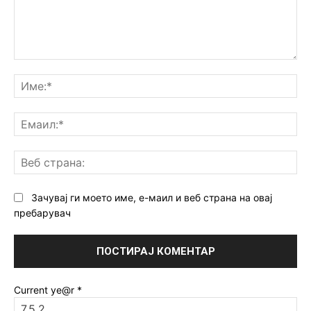
Коментар:
Им
Ем
Ве
ст
Зачувај ги моето име, е-маил и веб страна на овај
пребарувач
Current ye@r
*