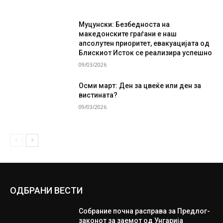
Муцунски: Безбедноста на
македонските граѓани е наш
апсолутен приоритет, евакуацијата од
Блискиот Исток се реализира успешно
09/03/2026
Осми март: Ден за цвеќе или ден за
вистината?
09/03/2026
ОДБРАНИ ВЕСТИ
Собрание почна расправа за Предлог-
законот за заемот од Унгарија