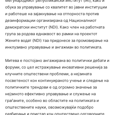
Меѓународниот републикански институт (IRI), како и
обука за управување со квалитет во јавни институции
и работеше на зајакнување на отпорноста против
дезинформации организирана од Националниот
демократски институт (NDI). Како член на работната
група за родова еднаквост во рамки на проектот
Жените водат (NDI) таа придонесе за промовирање на
инклузивно управување и ангажман во политиката.
Митева е постојано ангажирана во политички дебати и
форуми, со цел истражување иновативни решенија за
клучните општествени проблеми, а нејзината
посветеност кон континуираното учење и следење на
политичките трендови е од огромно значење за
нејзиното ефективно управување и служење на
граѓаните, особено во областите на политиката и
општествените науки, овозможувајќи подобро
разбирање и пристап кон општествено одговорните