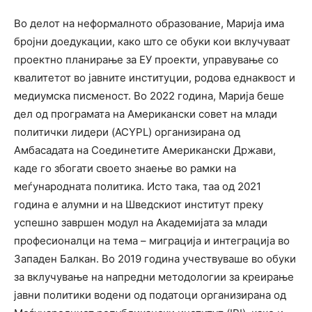
Во делот на неформалното образование, Марија има
бројни доедукации, како што се обуки кои вклучуваат
проектно планирање за ЕУ проекти, управување со
квалитетот во јавните институции, родова еднаквост и
медиумска писменост. Во 2022 година, Марија беше
дел од програмата на Американски совет на млади
политички лидери (ACYPL) организирана од
Амбасадата на Соединетите Американски Држави,
каде го збогати своето знаење во рамки на
меѓународната политика. Исто така, таа од 2021
година е алумни и на Шведскиот институт преку
успешно завршен модул на Академијата за млади
професионалци на тема – миграција и интеграција во
Западен Балкан. Во 2019 година учествуваше во обуки
за вклучување на напредни методологии за креирање
јавни политики водени од податоци организирана од