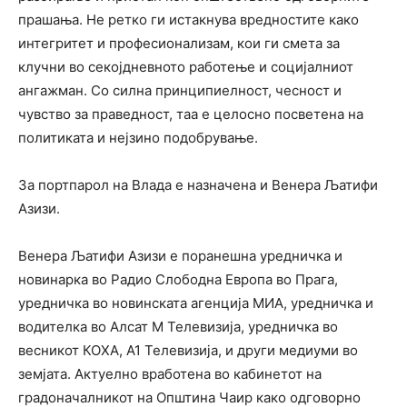
прашања. Не ретко ги истакнува вредностите како
интегритет и професионализам, кои ги смета за
клучни во секојдневното работење и социјалниот
ангажман. Со силна принципиелност, чесност и
чувство за праведност, таа е целосно посветена на
политиката и нејзино подобрување.
За портпарол на Влада е назначена и Венера Љатифи
Азизи.
Венера Љатифи Азизи е поранешна уредничка и
новинарка во Радио Слободна Европа во Прага,
уредничка во новинската агенција МИА, уредничка и
водителка во Алсат М Телевизија, уредничка во
весникот КОХА, А1 Телевизија, и други медиуми во
земјата. Актуелно вработена во кабинетот на
градоначалникот на Општина Чаир како одговорно