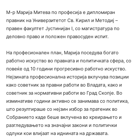
М-р Марија Митева по професија е дипломиран
правник на Универзитетот Св. Кирил и Методиј –
правен факултет Јустинијан I, со магистратура по
деловно право и положен правосуден испит.
На професионален план, Марија поседува богато
работно искуство во правната и политичката сфера, со
повеќе од 10 години прогресивно работно искуство.
Нејзината професионална историја вклучува позиции
како советник за правни работи во Владата, како и
советник за нормативни работи во Град Скопје. Во
изминативе години активно се занимава со политика,
што резултираше со нејзин избор за пратеник во
Собранието каде беше вклучена во креирањето и
разгледувањето на значајни закони и политички
одлуки кои влијаат на иднината на државата.