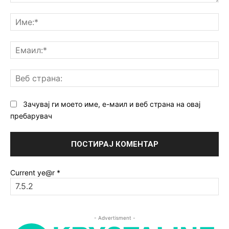
Коментар:
Им
Ем
Ве
ст
Зачувај ги моето име, е-маил и веб страна на овај
пребарувач
Current ye@r
*
- Advertisment -