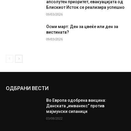
апсолутен приоритет, евакуацијата од
Блискиот Исток се реализира успешно
09/03/2026
Осми март: Ден за цвеќе или ден за
вистината?
09/03/2026
ОДБРАНИ ВЕСТИ
Во Европа одобрена вакцина:
Данската „имванекс“ против
мајмунски сипаници
03/08/2022