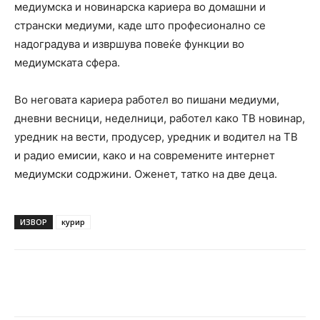
медиумска и новинарска кариера во домашни и
странски медиуми, каде што професионално се
надоградува и извршува повеќе функции во
медиумската сфера.
Во неговата кариера работел во пишани медиуми,
дневни весници, неделници, работел како ТВ новинар,
уредник на вести, продусер, уредник и водител на ТВ
и радио емисии, како и на современите интернет
медиумски содржини. Оженет, татко на две деца.
ИЗВОР
курир
Facebook
Twitter
Pinterest
W