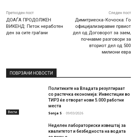
Претходен пост
Следен пост
ДОАЃА ПРОДОЛЖЕН
Димитриеска-Кочоска: Го
ВИКЕНД: Петок неработен
официјализиравме првиот
ден за сите граѓани
дел од Договорот за заем,
почнавме разговори за
вториот дел од 500
милиони евра
ПОВРЗАНИ НОВОСТИ
Политиките на Владата резултираат
со растечка економија: Инвестиции во
ТИРЗ ќе отворат нови 5.000 работни
места
Вести
Sonja S
-
09/03/2026
Неделен лабораториски извештај за
квалитетот и безбедноста на водата
за пиење