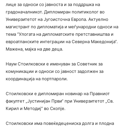
лице за односи со јавноста и за поддршка на
градоначалникот. Дипломиран политиколог во
Универзитетот на Југоисточна Европа. Актуелно
магистрант по дипломатија и меѓународни односи на
тема “Улогата на дипломатските претставништва и
евроатланските интеграции на Северна Македонија“.
Мажена, мајка на две деца.
Наум Стоилковски е именуван за Советник за
комуникации и односи со јавност задолжен за
координација на портпароли.
Стоилковски е дипломиран новинар на Правниот
факултет „Јустинијан Први“ при Универзитетот „Св.
Кирил и Методиј“ во Скопје.
Стоилковски има повеќедецениска долга и плодна