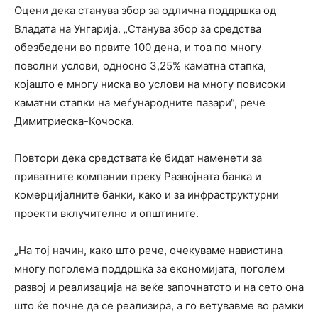
Оцени дека станува збор за одлична поддршка од
Владата на Унгарија. „Станува збор за средства
обезбедени во првите 100 дена, и тоа по многу
поволни услови, односно 3,25% каматна стапка,
којашто е многу ниска во услови на многу повисоки
каматни стапки на меѓународните пазари“, рече
Димитриеска-Кочоска.
Повтори дека средствата ќе бидат наменети за
приватните компании преку Развојната банка и
комерцијалните банки, како и за инфраструктурни
проекти вклучително и општините.
„На тој начин, како што рече, очекуваме навистина
многу поголема поддршка за економијата, поголем
развој и реализација на веќе започнатото и на сето она
што ќе почне да се реализира, а го ветувавме во рамки