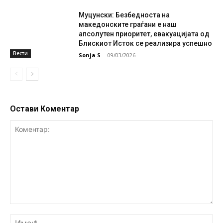
Муцунски: Безбедноста на
македонските граѓани е наш
апсолутен приоритет, евакуацијата од
Блискиот Исток се реализира успешно
Вести
Sonja S
-
09/03/2026
Остави Коментар
Коментар:
Им