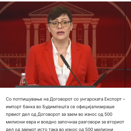
Со потпишување на Договорот со унгарската Експорт –
импорт банка во Будимпешта се официјализираше
првиот дел од Договорот за заем во износ од 500
милиони евра и воедно започнаа разговори за вториот
дел од заемот исто така во износ од 500 милиони