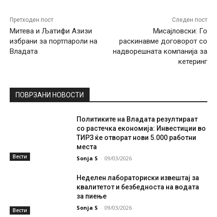
Претходен пост
Следен пост
Митева и Љатифи Азизи
Мисајловски: Го
избрани за портпароли на
раскинавме договорот со
Владата
надворешната компанија за
кетеринг
ПОВРЗАНИ НОВОСТИ
Политиките на Владата резултираат
со растечка економија: Инвестиции во
ТИРЗ ќе отворат нови 5.000 работни
места
Вести
Sonja S
-
09/03/2026
Неделен лабораториски извештај за
квалитетот и безбедноста на водата
за пиење
Sonja S
-
09/03/2026
Вести