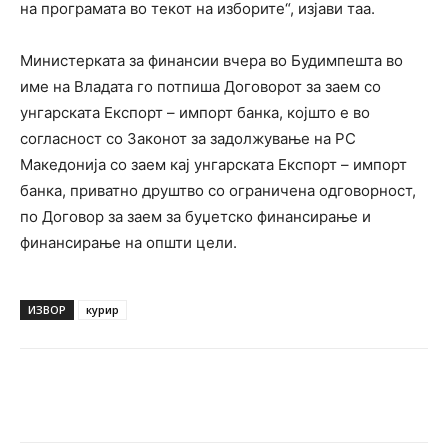
на програмата во текот на изборите“, изјави таа.
Министерката за финансии вчера во Будимпешта во
име на Владата го потпиша Договорот за заем со
унгарската Експорт – импорт банка, којшто е во
согласност со Законот за задолжување на РС
Македонија со заем кај унгарската Експорт – импорт
банка, приватно друштво со ограничена одговорност,
по Договор за заем за буџетско финансирање и
финансирање на општи цели.
ИЗВОР
курир
Facebook
Twitter
Pinterest
W