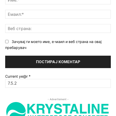
Ем
Ве
ст
Зачувај ги моето име, е-маил и веб страна на овај
пребарувач
Current ye@r
*
- Advertisment -