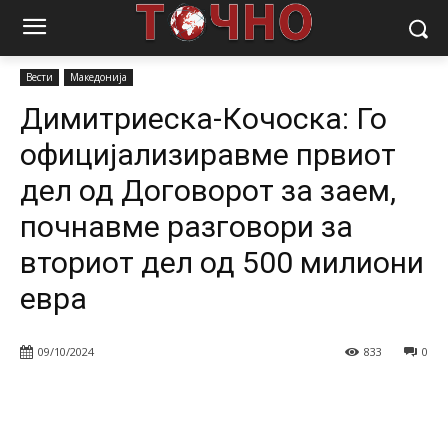
Почетна
Вести
Димитриеска-Кочоска: Го официјализиравме
првиот дел од Договорот за заем, почнавме разговори за...
Вести
Македонија
Димитриеска-Кочоска: Го
официјализиравме првиот
дел од Договорот за заем,
почнавме разговори за
вториот дел од 500 милиони
евра
09/10/2024
833
0
Facebook
Twitter
Pinterest
W