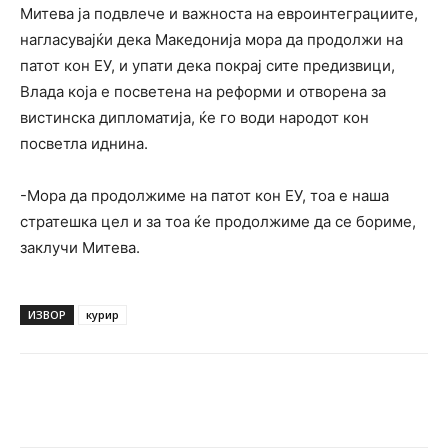
Митева ја подвлече и важноста на евроинтеграциите,
нагласувајќи дека Македонија мора да продолжи на
патот кон ЕУ, и упати дека покрај сите предизвици,
Влада која е посветена на реформи и отворена за
вистинска дипломатија, ќе го води народот кон
посветла иднина.
-Мора да продолжиме на патот кон ЕУ, тоа е наша
стратешка цел и за тоа ќе продолжиме да се бориме,
заклучи Митева.
ИЗВОР
курир
Facebook
Twitter
Pinterest
W