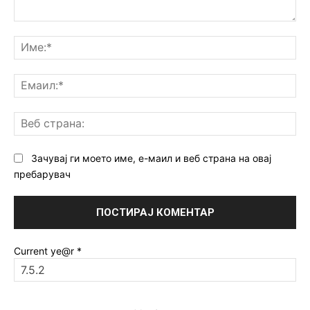
Коментар:
Им
Ем
Ве
ст
Зачувај ги моето име, е-маил и веб страна на овај
пребарувач
Current ye@r
*