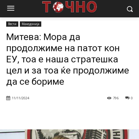
Почетна
Вести
Митева: Мора да продолжиме на патот кон ЕУ,
тоа е наша стратешка...
Вести
Македонија
Митева: Мора да
продолжиме на патот кон
ЕУ, тоа е наша стратешка
цел и за тоа ќе продолжиме
да се бориме
11/11/2024
796
0
Facebook
Twitter
Pinterest
W