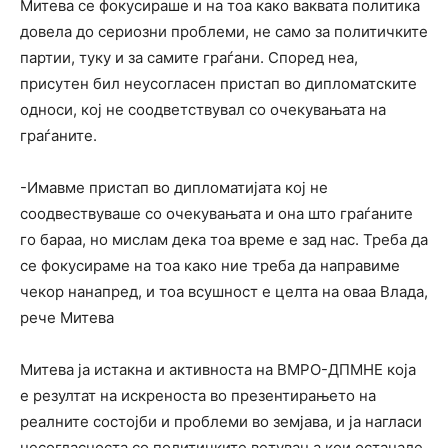
Митева се фокусираше и на тоа како ваквата политика
довела до сериозни проблеми, не само за политичките
партии, туку и за самите граѓани. Според неа,
присутен бил неусогласен пристап во дипломатските
односи, кој не соодветствувал со очекувањата на
граѓаните.
-Имавме пристап во дипломатијата кој не
соодвествуваше со очекувањата и она што граѓаните
го бараа, но мислам дека тоа време е зад нас. Треба да
се фокусираме на тоа како ние треба да направиме
чекор нанапред, и тоа всушност е целта на оваа Влада,
рече Митева
Митева ја истакна и активноста на ВМРО-ДПМНЕ која
е резултат на искреноста во презентирањето на
реалните состојби и проблеми во земјава, и ја нагласи
несогласноста со политичките ветувања кои останале