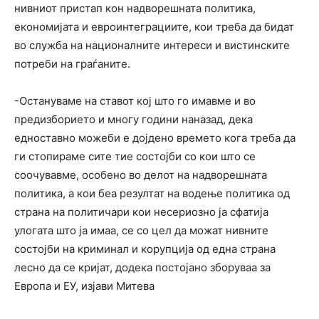
нивниот пристап кон надворешната политика,
економијата и евроинтеграциите, кои треба да бидат
во служба на националните интереси и вистинските
потреби на граѓаните.
-Остануваме на ставот кој што го имавме и во
предизборието и многу години наназад, дека
едноставно можеби е дојдено времето кога треба да
ги стопираме сите тие состојби со кои што се
соочувавме, особено во делот на надворешната
политика, а кои беа резултат на водење политика од
страна на политичари кои несериозно ја сфатија
улогата што ја имаа, се со цел да можат нивните
состојби на криминал и корупција од една страна
лесно да се кријат, додека постојано зборуваа за
Европа и ЕУ, изјави Митева