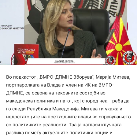
Во подкастот ,,ВМРО-ДПМНЕ Зборува“, Марија Митева,
портпаролката на Влада и член на ИК на ВМРО-
ДПМНЕ, се осврна на тековните состојби во
македонска политика и патот, кој според неа, треба да
го следи Република Македонија. Митева ги укажа и
недостатоците на претходните влади во справувањето
со политичките реалности. Таа ја нагласи клучната
разлика помеѓу актуелните политички опции и