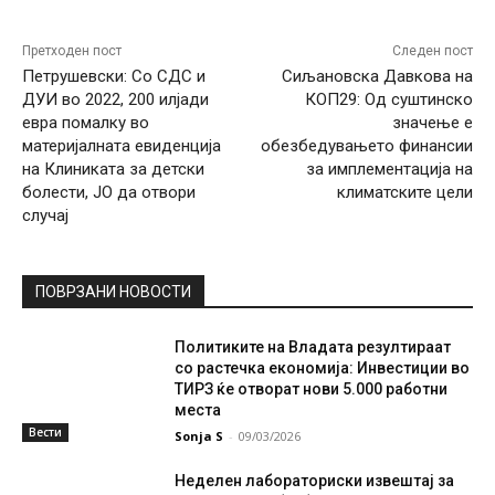
Претходен пост
Следен пост
Петрушевски: Со СДС и
Сиљановска Давкова на
ДУИ во 2022, 200 илјади
КОП29: Од суштинско
евра помалку во
значење е
материјалната евиденција
обезбедувањето финансии
на Клиниката за детски
за имплементација на
болести, ЈО да отвори
климатските цели
случај
ПОВРЗАНИ НОВОСТИ
Политиките на Владата резултираат
со растечка економија: Инвестиции во
ТИРЗ ќе отворат нови 5.000 работни
места
Вести
Sonja S
-
09/03/2026
Неделен лабораториски извештај за