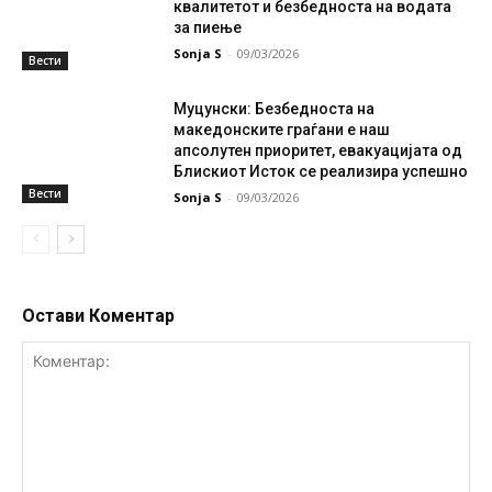
квалитетот и безбедноста на водата
за пиење
Sonja S
-
09/03/2026
Вести
Муцунски: Безбедноста на
македонските граѓани е наш
апсолутен приоритет, евакуацијата од
Блискиот Исток се реализира успешно
Вести
Sonja S
-
09/03/2026
Остави Коментар