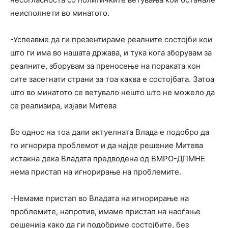
неисполнети во минатото.
-Успеавме да ги презентираме реалните состојби кои
што ги има во нашата држава, и тука кога зборувам за
реалните, зборувам за преносење на пораката кон
сите засегнати страни за тоа каква е состојбата. Затоа
што во минатото се ветувало нешто што не можело да
се реализира, изјави Митева
Во однос на тоа дали актуелната Влада е подобро да
го игнорира проблемот и да најде решение Митева
истакна дека Владата предводена од ВМРО-ДПМНЕ
нема пристап на игнорирање на проблемите.
-Немаме пристап во Владата на игнорирање на
проблемите, напротив, имаме пристап на наоѓање
решенија како да ги подобриме состојбите, без