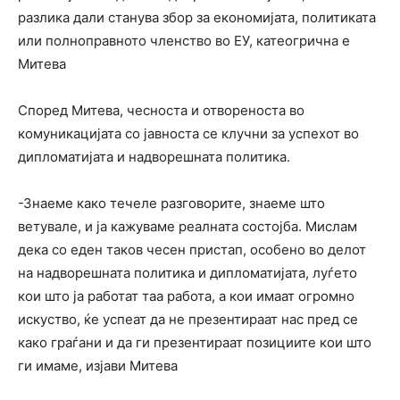
разлика дали станува збор за економијата, политиката
или полноправното членство во ЕУ, катеогрична е
Митева
Според Митева, чесноста и отвореноста во
комуникацијата со јавноста се клучни за успехот во
дипломатијата и надворешната политика.
-Знаеме како течеле разговорите, знаеме што
ветувале, и ја кажуваме реалната состојба. Мислам
дека со еден таков чесен пристап, особено во делот
на надворешната политика и дипломатијата, луѓето
кои што ја работат таа работа, а кои имаат огромно
искуство, ќе успеат да не презентираат нас пред се
како граѓани и да ги презентираат позициите кои што
ги имаме, изјави Митева