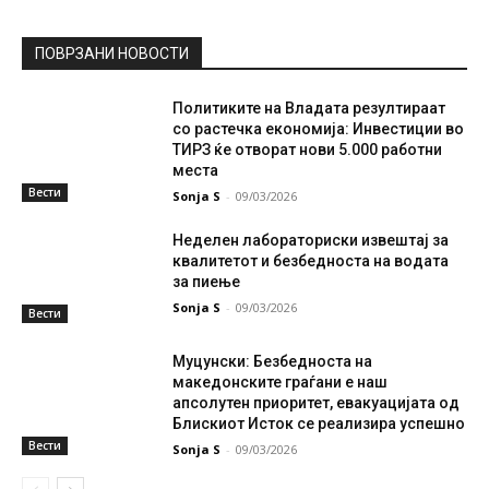
ПОВРЗАНИ НОВОСТИ
Политиките на Владата резултираат
со растечка економија: Инвестиции во
ТИРЗ ќе отворат нови 5.000 работни
места
Вести
Sonja S
-
09/03/2026
Неделен лабораториски извештај за
квалитетот и безбедноста на водата
за пиење
Sonja S
-
09/03/2026
Вести
Муцунски: Безбедноста на
македонските граѓани е наш
апсолутен приоритет, евакуацијата од
Блискиот Исток се реализира успешно
Вести
Sonja S
-
09/03/2026