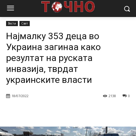
Почетна
Вести
Најмалку 353 деца во Украина загинаа како
резултат на руската инвазија, тврдат...
Вести
Свет
Најмалку 353 деца во
Украина загинаа како
резултат на руската
инвазија, тврдат
украинските власти
18/07/2022
2138
0
Facebook
Twitter
Pinterest
W