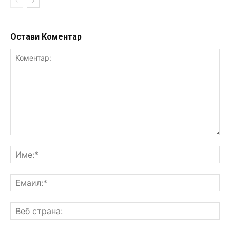
Остави Коментар
Коментар:
Им
Ем
Ве
ст