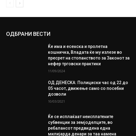
ОДБРАНИ ВЕСТИ
Ќе има и есенска и пролетна
кошничка, Владата ќе му излезе во
пресрет на стопанството за Законот за
нефер трговски практики
11/09/2024
ОД ДЕНЕСКА: Полициски час од 22 до
05 часот, движење само со посебни
дозволи
10/03/2021
Ќе се исплаќаат неисплатените
субвенции за земјоделците, во
ребалансот предвидена една
милијарда денари за таа намена