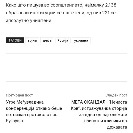
Како што пишува во соопштението, најмалку 2.138
образовни институции се оштетени, од нив 221 се
апсолутно уништени.
ТАГОВИ
војна
деца
Русија
украина
Facebook
Twitter
Pinterest
W
Претходен пост
Следен пост
Утре Меѓувладина
МЕГА СКАНДАЛ : “Нечиста
конференција откако беше
Крв”, истражувачка сторија
потпишан протоколот со
за една од најголемите
Бугарија
приватни клиники во
државата