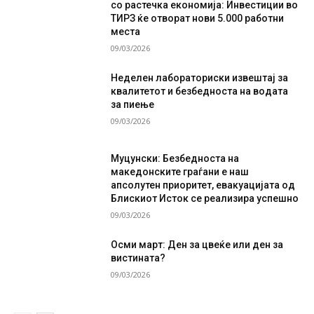
со растечка економија: Инвестиции во
ТИРЗ ќе отворат нови 5.000 работни
места
09/03/2026
Неделен лабораториски извештај за
квалитетот и безбедноста на водата
за пиење
09/03/2026
Муцунски: Безбедноста на
македонските граѓани е наш
апсолутен приоритет, евакуацијата од
Блискиот Исток се реализира успешно
09/03/2026
Осми март: Ден за цвеќе или ден за
вистината?
09/03/2026