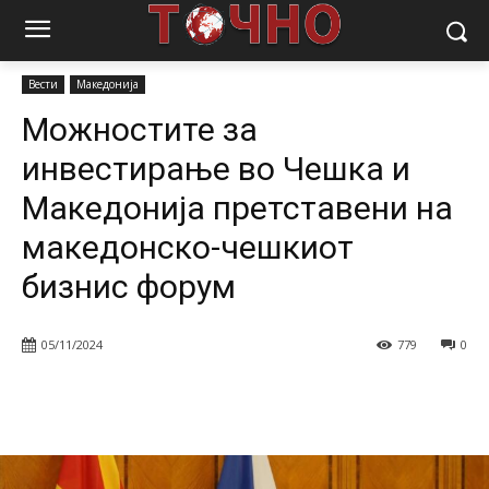
Почетна
Вести
Можностите за инвестирање во Чешка и
Македонија претставени на македонско-чешкиот бизнис форум
Вести
Македонија
Можностите за
инвестирање во Чешка и
Македонија претставени на
македонско-чешкиот
бизнис форум
05/11/2024
779
0
Facebook
Twitter
Pinterest
W