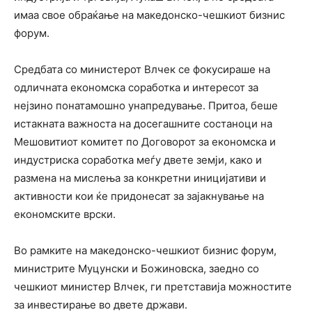
имаа свое обраќање на македонско-чешкиот бизнис
форум.
Средбата со министерот Влчек се фокусираше на
одличната економска соработка и интересот за
нејзино понатамошно унапредување. Притоа, беше
истакната важноста на досегашните состаноци на
Мешовитиот комитет по Договорот за економска и
индустриска соработка меѓу двете земји, како и
размена на мислења за конкретни иницијативи и
активности кои ќе придонесат за зајакнување на
економските врски.
Во рамките на македонско-чешкиот бизнис форум,
министрите Муцунски и Божиновска, заедно со
чешкиот министер Влчек, ги претставија можностите
за инвестирање во двете држави.