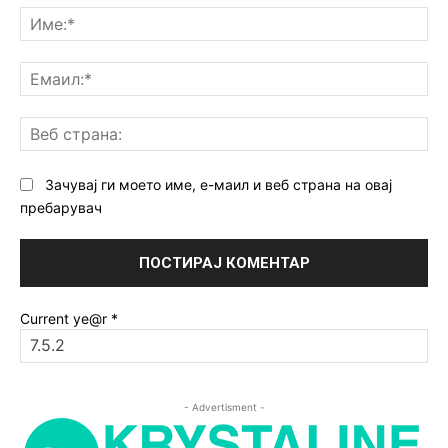
Им
Ем
Ве
ст
Зачувај ги моето име, е-маил и веб страна на овај
пребарувач
Current ye@r
*
- Advertisment -