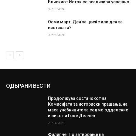
Блискиот Исток се реализира успешно
09/03/2026
Осми март: Ден за цвеќе или ден за
вистината?
09/03/2026
ОДБРАНИ ВЕСТИ
Продолжува состанокот на
Комисијата за историски прашања, на
маса учебниците за седмо одделение
и ликот и Гоце Делчев
23/04/2021
Филипче: По затворање на