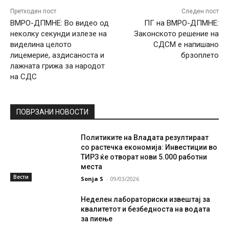
Претходен пост
Следен пост
ВМРО-ДПМНЕ: Во видео од
ПГ на ВМРО-ДПМНЕ:
неколку секунди излезе на
Законското решение на
виделина целото
СДСМ е напишано
лицемерие, аздисаноста и
брзоплето
лажната грижа за народот
на СДС
ПОВРЗАНИ НОВОСТИ
Политиките на Владата резултираат
со растечка економија: Инвестиции во
ТИРЗ ќе отворат нови 5.000 работни
места
Вести
Sonja S
-
09/03/2026
Неделен лабораториски извештај за
квалитетот и безбедноста на водата
за пиење