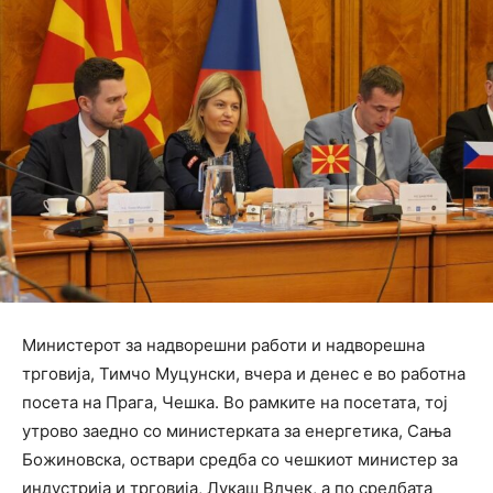
Министерот за надворешни работи и надворешна
трговија, Тимчо Муцунски, вчера и денес е во работна
посета на Прага, Чешка. Во рамките на посетата, тој
утрово заедно со министерката за енергетика, Сања
Божиновска, оствари средба со чешкиот министер за
индустрија и трговија, Лукаш Влчек, а по средбата