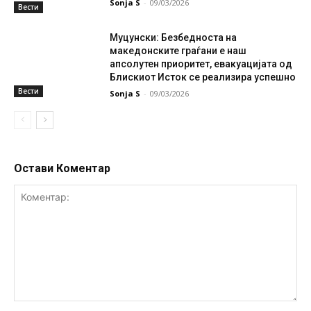
Sonja S
-
09/03/2026
Вести
Муцунски: Безбедноста на
македонските граѓани е наш
апсолутен приоритет, евакуацијата од
Блискиот Исток се реализира успешно
Вести
Sonja S
-
09/03/2026
Остави Коментар
Коментар: