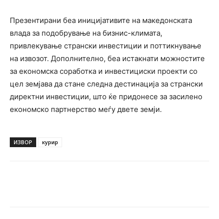
Презентирани беа иницијативите на македонската
влада за подобрување на бизнис-климата,
привлекување странски инвестиции и поттикнување
на извозот. Дополнително, беа истакнати можностите
за економска соработка и инвестициски проекти со
цел земјава да стане следна дестинација за странски
директни инвестиции, што ќе придонесе за засилено
економско партнерство меѓу двете земји.
ИЗВОР
курир
Facebook
Twitter
Pinterest
W