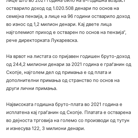
лице што во 2021 година било на 8-годишна возраст
остварило доход од 1.020.508 денари по основ на
семејна пензија, а лице на 96 години остварило доход
во износ од 1,2 милион денари. Кај двете лица
најголемиот приход е остварен по основ на пензија“,
рече директорката Лукаревска.
На врвот на листата со пријавен годишен бруто-доход
од 244,2 милиони денари за 2021 година е граѓанин од
Скопје, најголем дел од примања е од плата и
дополнителни примања од странство по основ на
други лични примања.
Највисоката годишна бруто-плата во 2021 година е
исплатена кај граѓанин од Скопје. Платата е остварена
во дејноста трговија на големо со производи од тутун
и изнесува 122, 3 милиони денари.