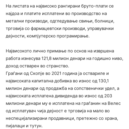
На листата на највисоко рангирани бруто-плати се
најдоа и платите исплатени во производство на
метални производи, одгледување свињи, болници,
трговија со фармацевтски производи, управувачки
дејности, компјутерско програмирање.
Највисокото лично примање по основ на извршена
работа изнесува 121,8 милион денари на годишно ниво,
доход остварен во странство.
Граѓани од Скопје во 2021 година ја оствариле и
највисоката капитална добивка во износ од 130,1
милион денари од продажба на сопственички удел, а
највисоката исплатена дивиденда во износ од 203
милиони денари му е исплатена на граѓанин на Велес
од исплатувач чија дејност е трговија на мало во
неспецијализирани продавници, претежно со храна,
пијалаци и тутун.