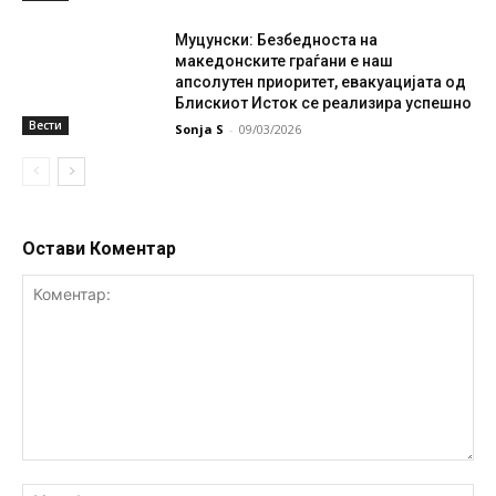
Муцунски: Безбедноста на
македонските граѓани е наш
апсолутен приоритет, евакуацијата од
Блискиот Исток се реализира успешно
Вести
Sonja S
-
09/03/2026
Остави Коментар
Коментар:
Им