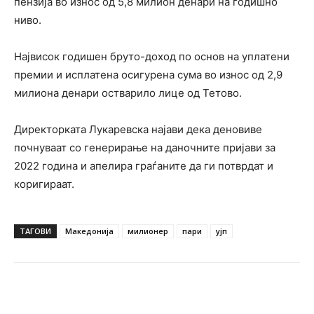
пензија во износ од 5,8 милион денари на годишно
ниво.
Највисок годишен бруто-доход по основ на уплатени
премии и исплатена осигурена сума во износ од 2,9
милиона денари остварило лице од Тетово.
Директорката Лукаревска најави дека деновиве
почнуваат со генерирање на даночните пријави за
2022 година и апелира граѓаните да ги потврдат и
коригираат.
ТАГОВИ
Македонија
милионер
пари
ујп
Facebook
Twitter
Pinterest
W