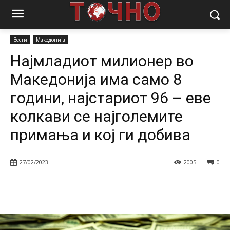
Почетна
Вести
Најмладиот милионер во Македонија има само 8
години, најстариот 96 – еве...
Вести
Македонија
Најмладиот милионер во
Македонија има само 8
години, најстариот 96 – еве
колкави се најголемите
примања и кој ги добива
27/02/2023
2005
0
Facebook
Twitter
Pinterest
W