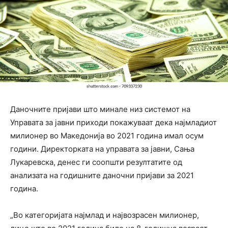
Даночните пријави што минале низ системот на
Управата за јавни приходи покажуваат дека најмладиот
милионер во Македонија во 2021 година имал осум
години. Директорката на управата за јавни, Сања
Лукаревска, денес ги соопшти резултатите од
анализата на годишните даночни пријави за 2021
година.
„Во категоријата најмлад и највозрасен милионер,