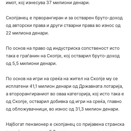
имот, кој изнесува 37 милиони денари.
Скопјанец е прворангиран и за остварен бруто-доход
од авторски права и други стварни права во износ од
22 милиона денари.
По основ на право од индустриска сопственост исто
така е граѓанин на Скопје, кој остварил бруто-доход
од 5,5 милиони денари.
По основ на игри на среќа на жител на Скопје му се
исплатени 41,1 милион денари од Државната лотарија,
а второрангираниот во оваа категорија, кој исто така е
од Скопје, остварил добивка од игри на среќа, главно
од обложувачници, во износ од 31,3 милион денари.
Најбогат пензионер е скопјанец со пријавена странска