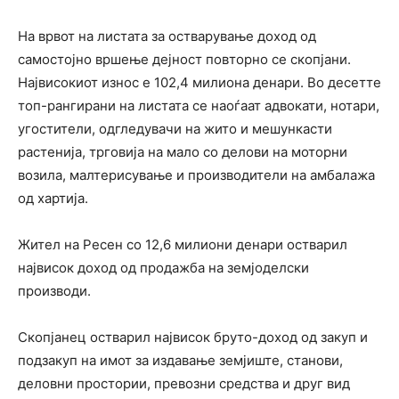
На врвот на листата за остварување доход од
самостојно вршење дејност повторно се скопјани.
Највисокиот износ е 102,4 милиона денари. Во десетте
топ-рангирани на листата се наоѓаат адвокати, нотари,
угостители, одгледувачи на жито и мешункасти
растенија, трговија на мало со делови на моторни
возила, малтерисување и производители на амбалажа
од хартија.
Жител на Ресен со 12,6 милиони денари остварил
највисок доход од продажба на земјоделски
производи.
Скопјанец остварил највисок бруто-доход од закуп и
подзакуп на имот за издавање земјиште, станови,
деловни простории, превозни средства и друг вид