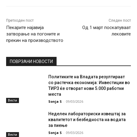
Претходен пост
Следен пост
Пекарите најавија
Од 1 март поскапуваат
затворање на погоните и
лековите
прекин на производството
ПОВРЗАНИ НОВОСТИ
Политиките на Владата резултираат
со растечка економија: Инвестиции во
ТИРЗ ќе отворат нови 5.000 работни
места
Вести
Sonja S
-
09/03/2026
Неделен лабораториски извештај за
квалитетот и безбедноста на водата
за пиење
Sonja S
-
09/03/2026
Вести