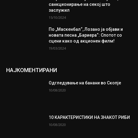
санкционирање на секој што
заслужил
15/10/2024
По „Маскенбал“, Лозано ја објави и
новата песна „Бариера“: Спотот со
сцени како од акционен филм!
19/03/2024
НАЈКОМЕНТИРАНИ
Одгледување на банани во Скопје
10/08/2020
10 КАРАКТЕРИСТИКИ НА ЗНАКОТ РИБИ
10/08/2020