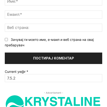
Ем
Ве
ст
Зачувај ги моето име, е-маил и веб страна на овај
пребарувач
Current ye@r
*
- Advertisment -