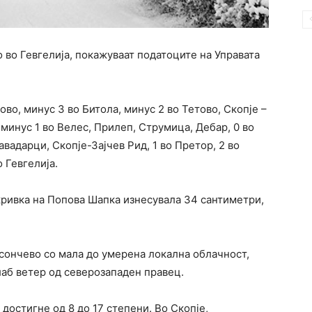
о во Гевгелија, покажуваат податоците на Управата
во, минус 3 во Битола, минус 2 во Тетово, Скопје –
минус 1 во Велес, Прилеп, Струмица, Дебар, 0 во
вадарци, Скопје-Зајчев Рид, 1 во Претор, 2 во
 Гевгелија.
кривка на Попова Шапка изнесувала 34 сантиметри,
 сончево со мала до умерена локална облачност,
лаб ветер од северозападен правец.
достигне од 8 до 17 степени. Во Скопје,