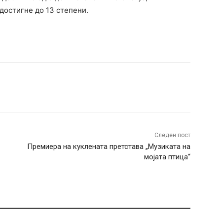
достигне до 13 степени.
terest
WhatsApp
Следен пост
Премиера на куклената претстава „Музиката на
мојата птица“