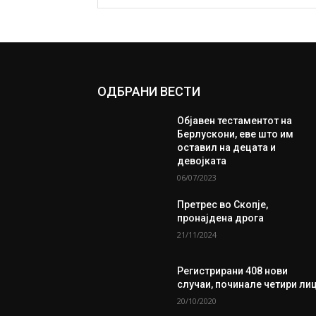
ОДБРАНИ ВЕСТИ
Објавен тестаментот на
Берлускони, еве што им
оставил на децата и
девојката
06/07/2023
Претрес во Скопје,
пронајдена дрога
21/11/2024
Регистрирани 408 нови
случаи, починaлe четири ли
20/10/2020