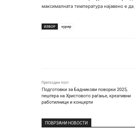
максималната температура најавено е да 
ИЗВОР
курир
Facebook
Twitter
Pin
Претходен пост
Подготовки за Бадникови поворки 2025,
пештера на Христовото раѓање, креативни
работилници и концерти
ПОВРЗАНИ НОВОСТИ