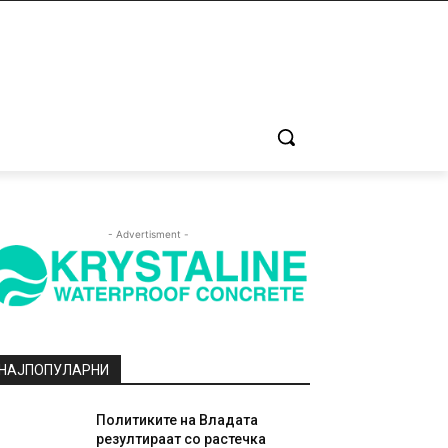
- Advertisment -
НАЈПОПУЛАРНИ
Политиките на Владата
резултираат со растечка