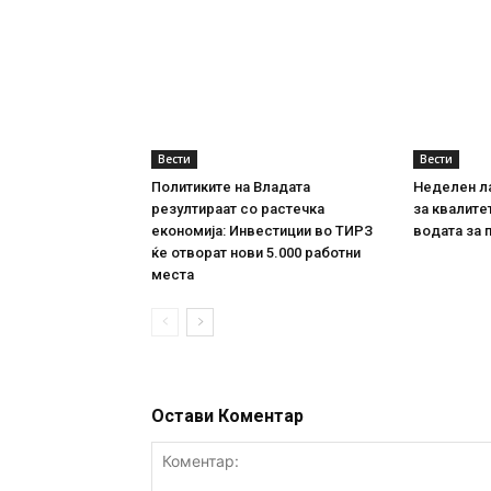
Вести
Вести
Политиките на Владата
Неделен л
резултираат со растечка
за квалите
економија: Инвестиции во ТИРЗ
водата за 
ќе отворат нови 5.000 работни
места
Остави Коментар