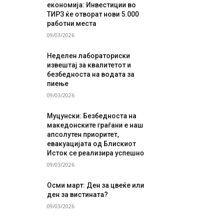
економија: Инвестиции во
ТИРЗ ќе отворат нови 5.000
работни места
09/03/2026
Неделен лабораториски
извештај за квалитетот и
безбедноста на водата за
пиење
09/03/2026
Муцунски: Безбедноста на
македонските граѓани е наш
апсолутен приоритет,
евакуацијата од Блискиот
Исток се реализира успешно
09/03/2026
Осми март: Ден за цвеќе или
ден за вистината?
09/03/2026