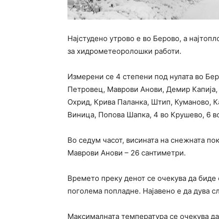
Најстудено утрово е во Берово, а најтопл
за хидрометеоролошки работи.
Измерени се 4 степени под нулата во Беро
Петровец, Маврови Анови, Демир Капија, 
Охрид, Крива Паланка, Штип, Куманово, Ка
Виница, Попова Шапка, 4 во Крушево, 6 во
Во седум часот, висината на снежната по
Маврови Анови – 26 сантиметри.
Времето преку денот се очекува да биде
поголема попладне. Најавено е да дува с
Максималната температура се очекува да 