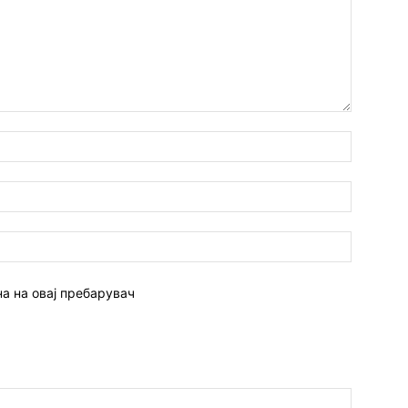
Име:*
Емаил:*
Веб
страна:
на на овај пребарувач