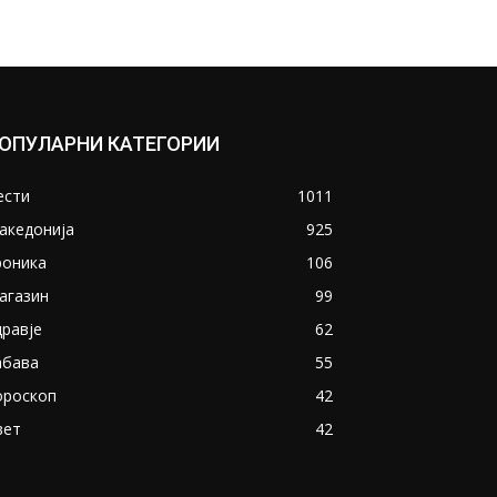
ОПУЛАРНИ КАТЕГОРИИ
ести
1011
акедонија
925
роника
106
агазин
99
дравје
62
абава
55
ороскоп
42
вет
42