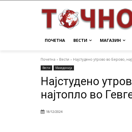
ПОЧЕТНА
ВЕСТИ
МАГАЗИН
Почетна
Вести
Најстудено утрово во Берово, нај
Вести
Македонија
Најстудено утров
најтопло во Гевг
18/12/2024
Facebook
Twitter
Pin