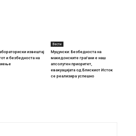
Вести
абораториски извештај
Муцунски: Безбедноста на
тот и безбедноста на
македонските граѓани е наш
пиење
апсолутен приоритет,
евакуацијата од Блискиот Исток
се реализира успешно