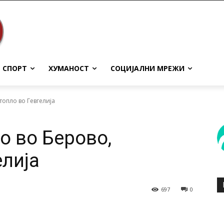
СПОРТ
ХУМАНОСТ
СОЦИЈАЛНИ МРЕЖИ
топло во Гевгелија
о во Берово,
елија
697
0
terest
WhatsApp