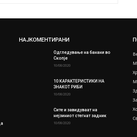
НАЈКОМЕНТИРАНИ
П
Одгледување на банани во
В
Скопје
М
10/08/2020
Х
М
10 КАРАКТЕРИСТИКИ НА
ЗНАКОТ РИБИ
З
10/08/2020
З
Х
Сите и завидуваат на
нејзиниот стегнат задник
С
10/08/2020
ца