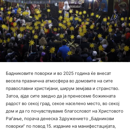
Бадниковите поворки и во 2025 година ќе внесат
весела празнична атмосфера во домовите на сите
православни христијани, ширум земјава и странство.
Затоа, ајде сите заедно да ја пренесеме божикната
радост во секој град, секое населено место, во секој
дом и да го почувствуваме благословот на Христовото
Раѓање, порача денеска Здружението „Бадникови
поворки“ по повод 15. издание на манифестацијата,