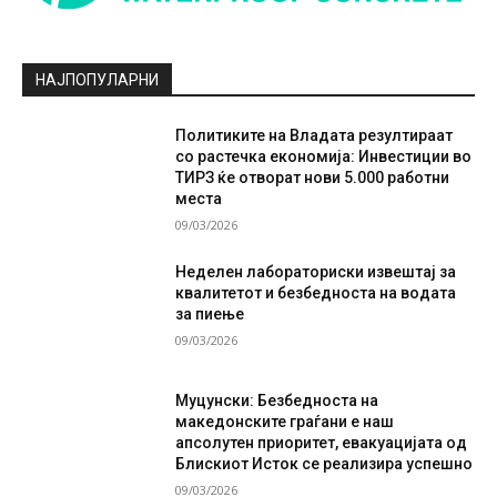
НАЈПОПУЛАРНИ
Политиките на Владата резултираат
со растечка економија: Инвестиции во
ТИРЗ ќе отворат нови 5.000 работни
места
09/03/2026
Неделен лабораториски извештај за
квалитетот и безбедноста на водата
за пиење
09/03/2026
Муцунски: Безбедноста на
македонските граѓани е наш
апсолутен приоритет, евакуацијата од
Блискиот Исток се реализира успешно
09/03/2026