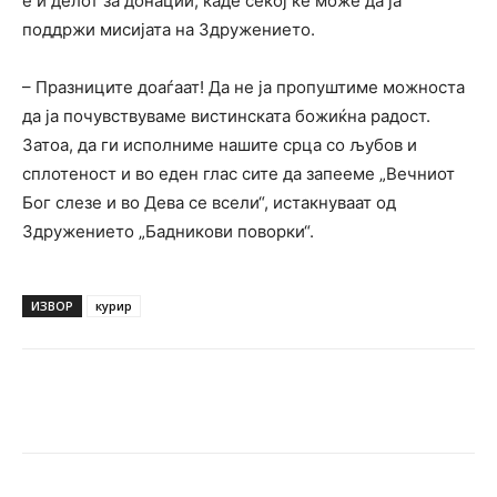
е и делот за донации, каде секој ќе може да ја
поддржи мисијата на Здружението.
– Празниците доаѓаат! Да не ја пропуштиме можноста
да ја почувствуваме вистинската божиќна радост.
Затоа, да ги исполниме нашите срца со љубов и
сплотеност и во еден глас сите да запееме „Вечниот
Бог слезе и во Дева се всели“, истакнуваат од
Здружението „Бадникови поворки“.
ИЗВОР
курир
Facebook
Twitter
Pinterest
W