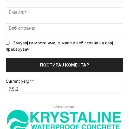
Ем
Ве
ст
Зачувај ги моето име, е-маил и веб страна на овај
пребарувач
Current ye@r
*
- Advertisment -