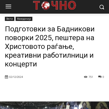
Почетна
Вести
Подготовки за Бадникови поворки 2025, пештера
на Христовото раѓање, креативни работилници и...
Вести
Македонија
Подготовки за Бадникови
поворки 2025, пештера на
Христовото раѓање,
креативни работилници и
концерти
02/12/2024
751
0
Facebook
Twitter
Pinterest
W