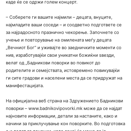
каде ќе се одржи голем концерт.
– Соберете ги вашите најмили – децата, внуците,
најмладите ваши соседи – и соодветно подгответе се
за најрадосното празнично чекорење. Започнете со
учење и повторување на омилената меѓу децата
„Вечниот Бог“ и уживајте во заедничките моменти со
нив, изработувајќи свои уникатни божиќни ѕвезди,
велат од „Бадникови поворки во повикот до
родителите и семејствата, истовремено повикувајќи
ги сите градови и населени места да се придружат на
манифестацијата.
На официјална веб страна на Здружението Бадникови
поворки – www.badnikovipovorki.mk може да се најдат
најновите информации, детали за настаните, како и
начини за приклучување кон поворките. Во подготовка