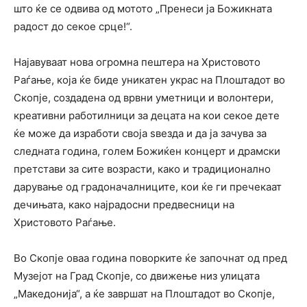
што ќе се одвива од мотото „Пренеси ја Божикната
радост до секое срце!“.
Најавуваат нова огромна пештера на Христовото
Раѓање, која ќе биде уникатен украс на Плоштадот во
Скопје, создадена од врвни уметници и волонтери,
креативни работилници за децата на кои секое дете
ќе може да изработи своја ѕвезда и да ја зачува за
следната година, голем Божиќен концерт и драмски
претстави за сите возрасти, како и традиционално
дарување од градоначалниците, кои ќе ги пречекаат
дечињата, како најрадосни предвесници на
Христовото Раѓање.
Во Скопје оваа година поворките ќе започнат од пред
Музејот на Град Скопје, со движење низ улицата
„Македонија“, а ќе завршат на Плоштадот во Скопје,