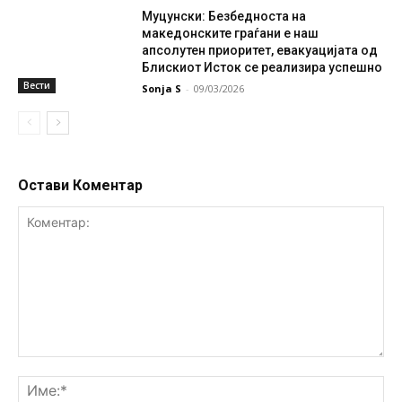
Муцунски: Безбедноста на
македонските граѓани е наш
апсолутен приоритет, евакуацијата од
Блискиот Исток се реализира успешно
Вести
Sonja S
-
09/03/2026
Остави Коментар
Коментар:
Им