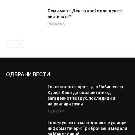
Осми март: Ден за цвеќе или ден за
вистината?
09/03/2026
ОДБРАНИ ВЕСТИ
Токсикологот проф. д-р Чибишев за
Курир: Како да се зашитите од
загадениот воздух, последици и
најранливи групи
13/11/2024
Голем успех на македонските јуниори-
информатичари: Три бронзени медали
за Македонија!