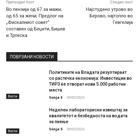
Претходен пост
Следен пост
Во пензија од 67 за мажи,
Најстудено утрово во
од 65 за жени; Предлог на
Берово, најтопло во
„Фискалниот совет“
Гевгелија
составен од Беџети, Бишев
и Трпеска
ПОВРЗАНИ НОВОСТИ
Политиките на Владата резултираат
со растечка економија: Инвестиции во
ТИРЗ ќе отворат нови 5.000 работни
места
Вести
Sonja S
-
09/03/2026
Неделен лабораториски извештај за
квалитетот и безбедноста на водата
за пиење
Sonja S
-
09/03/2026
Вести