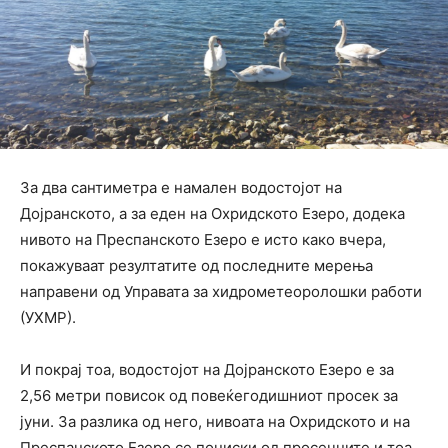
За два сантиметра е намален водостојот на
Дојранското, а за еден на Охридското Езеро, додека
нивото на Преспанското Езеро е исто како вчера,
покажуваат резултатите од последните мерења
направени од Управата за хидрометеоролошки работи
(УХМР).
И покрај тоа, водостојот на Дојранското Езеро е за
2,56 метри повисок од повеќегодишниот просек за
јуни. За разлика од него, нивоата на Охридското и на
Преспанското Езеро се пониски од просечните и тоа