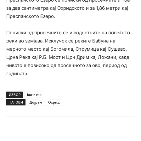
за два сантиметра кај Охридското и за 1,86 метри кај
Преспанското Езеро.
Пониски од просечните се и водостоите на повеќето
реки во земјава. Исклучок се реките Бабуна на
мерното место кај Богомила, Струмица кај Сушево,
Црна Река кај Р.Б. Мост и Црн Дрим кај Ложани, каде
нивото е повисоко од просечното за овој период од
годината.
ИЗВОР
kurir.mk
ТАГОВИ
Дојран
Охрид
Facebook
Twitter
Pinterest
W