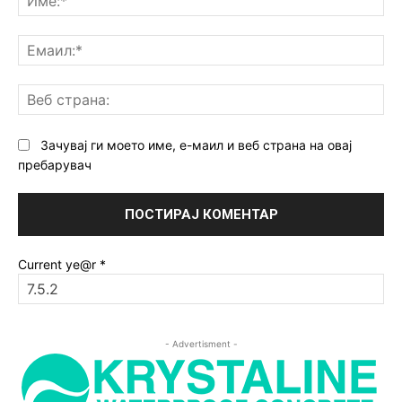
Ем
Ве
ст
Зачувај ги моето име, е-маил и веб страна на овај
пребарувач
Current ye@r
*
- Advertisment -