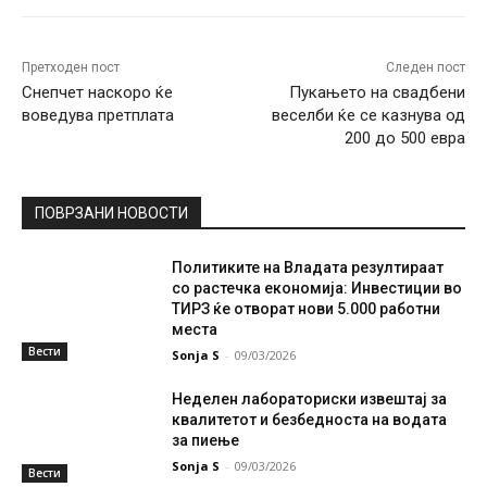
Претходен пост
Следен пост
Снепчет наскоро ќе
Пукањето на свадбени
воведува претплата
веселби ќе се казнува од
200 до 500 евра
ПОВРЗАНИ НОВОСТИ
Политиките на Владата резултираат
со растечка економија: Инвестиции во
ТИРЗ ќе отворат нови 5.000 работни
места
Вести
Sonja S
-
09/03/2026
Неделен лабораториски извештај за
квалитетот и безбедноста на водата
за пиење
Sonja S
-
09/03/2026
Вести