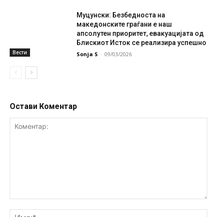
Муцунски: Безбедноста на
македонските граѓани е наш
апсолутен приоритет, евакуацијата од
Блискиот Исток се реализира успешно
Вести
Sonja S
-
09/03/2026
Остави Коментар
Коментар:
Им