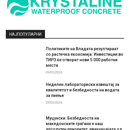
НАЈПОПУЛАРНИ
Политиките на Владата резултираат
со растечка економија: Инвестиции во
ТИРЗ ќе отворат нови 5.000 работни
места
09/03/2026
Неделен лабораториски извештај за
квалитетот и безбедноста на водата
за пиење
09/03/2026
Муцунски: Безбедноста на
македонските граѓани е наш
апсолутен приоритет, евакуацијата од