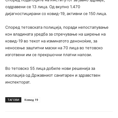
оздравени се 13 лица. Од вкупно 1.470
дијагностицирани со ковид-19, активни се 150 лица.
Според тетовската полиција, поради непостапување
кон владината уредба за спречување на ширење на
ковид-19 во текот на изминатото деноноќие, за
неносење заштитни маски на 70 лица во тетовско
изготвени им се прекршочни платни налози.
Во тетовско 55 лица добиле нови решенија за
изолација од Државниот санитарен и здравствен
инспекторат.
ТАГОВИ
Ковид 19