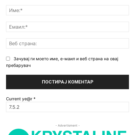
Коментар:
Им
Ем
Ве
ст
Зачувај ги моето име, е-маил и веб страна на овај
пребарувач
Current ye@r
*
- Advertisment -