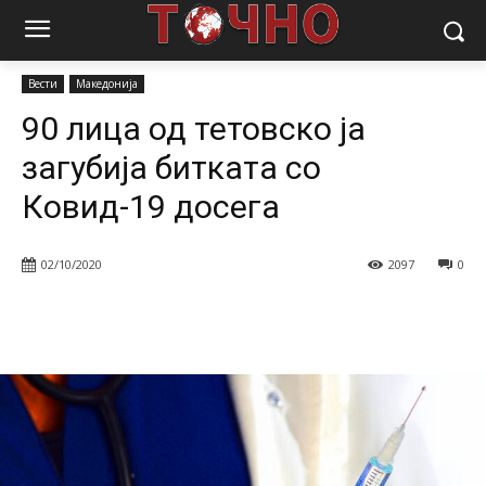
Почетна
Вести
90 лица од тетовско ја загубија битката со
Ковид-19 досега
Вести
Македонија
90 лица од тетовско ја
загубија битката со
Ковид-19 досега
02/10/2020
2097
0
Facebook
Twitter
Pinterest
W