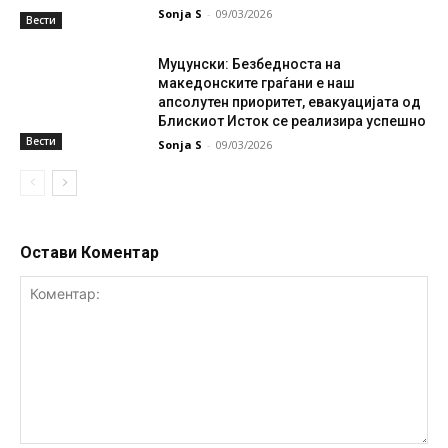
Sonja S
-
09/03/2026
Вести
Муцунски: Безбедноста на
македонските граѓани е наш
апсолутен приоритет, евакуацијата од
Блискиот Исток се реализира успешно
Вести
Sonja S
-
09/03/2026
Остави Коментар