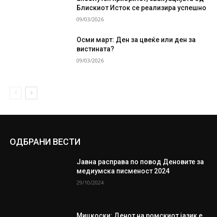
Блискиот Исток се реализира успешно
09/03/2026
Осми март: Ден за цвеќе или ден за
вистината?
09/03/2026
ОДБРАНИ ВЕСТИ
Јавна расправа по повод Деновите за
медиумска писменост 2024
29/10/2024
Мицкоски: Денот на ромскиот јазик е