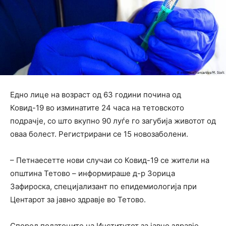
Едно лице на возраст од 63 години почина од
Ковид-19 во изминатите 24 часа на тетовското
подрачје, со што вкупно 90 луѓе го загубија животот од
оваа болест. Регистрирани се 15 новозаболени.
– Петнаесетте нови случаи со Ковид-19 се жители на
општина Тетово – информираше д-р Зорица
Зафироска, специјализант по епидемиологија при
Центарот за јавно здравје во Тетово.
Според податоците на Институтот за јавно здравје,