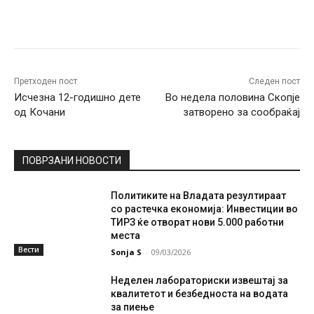
Facebook
Twitter
Pinterest
W
Претходен пост
Следен пост
Исчезна 12-годишно дете
Во недела половина Скопје
од Кочани
затворено за сообраќај
ПОВРЗАНИ НОВОСТИ
Политиките на Владата резултираат
со растечка економија: Инвестиции во
ТИРЗ ќе отворат нови 5.000 работни
места
Вести
Sonja S
-
09/03/2026
Неделен лабораториски извештај за
квалитетот и безбедноста на водата
за пиење