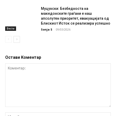
Муцунски: Безбедноста на
македонските граѓани е наш
апсолутен приоритет, евакуацијата од
Блискиот Исток се реализира успешно
Вести
Sonja S
-
09/03/2026
Остави Коментар
Коментар:
Им