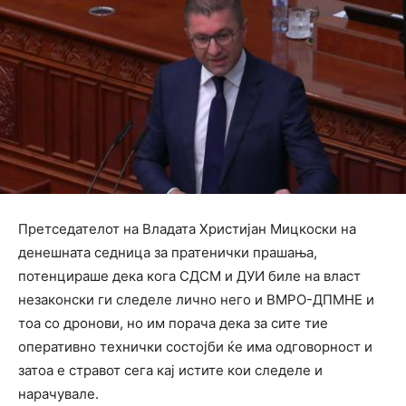
Претседателот на Владата Христијан Мицкоски на
денешната седница за пратенички прашања,
потенцираше дека кога СДСМ и ДУИ биле на власт
незаконски ги следеле лично него и ВМРО-ДПМНЕ и
тоа со дронови, но им порача дека за сите тие
оперативно технички состојби ќе има одговорност и
затоа е стравот сега кај истите кои следеле и
нарачувале.