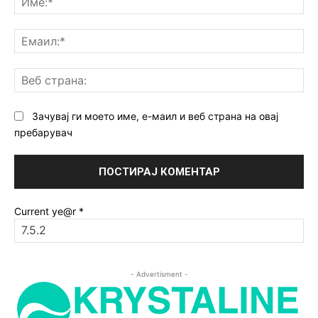
Ем
Ве
ст
Зачувај ги моето име, е-маил и веб страна на овај
пребарувач
Current ye@r
*
- Advertisment -