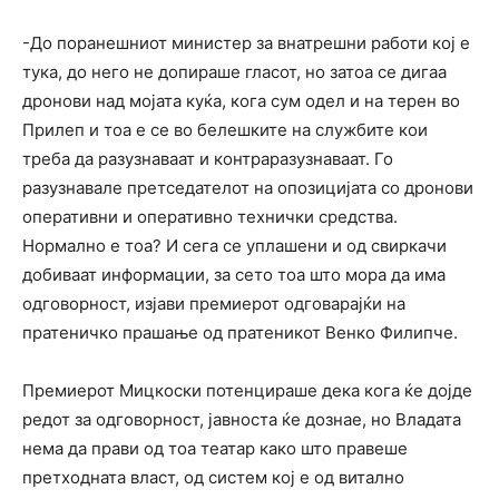
-До поранешниот министер за внатрешни работи кој е
тука, до него не допираше гласот, но затоа се дигаа
дронови над мојата куќа, кога сум одел и на терен во
Прилеп и тоа е се во белешките на службите кои
треба да разузнаваат и контраразузнаваат. Го
разузнавале претседателот на опозицијата со дронови
оперативни и оперативно технички средства.
Нормално е тоа? И сега се уплашени и од свиркачи
добиваат информации, за сето тоа што мора да има
одговорност, изјави премиерот одговарајќи на
пратеничко прашање од пратеникот Венко Филипче.
Премиерот Мицкоски потенцираше дека кога ќе дојде
редот за одговорност, јавноста ќе дознае, но Владата
нема да прави од тоа театар како што правеше
претходната власт, од систем кој е од витално