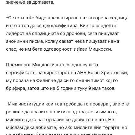
значење за државата.
-Сето тоа ќе биде презентирано на затворена седница
и сето тоа да се декласифицира. Вие го следевте
лидерот на опозицијата со дронови, сега пишуваат
анонимни писма, колку сакаат нека пишуваат нема
спас, не им бега одговорност, изјави Мицкоски.
Премиерот Мицкоски што се однесува за
сертификатот на директорот на АНБ Бојан Христовски,
му порача на Филипче да си го смени тимот кој го
брифира, затоа што не 5 години туку 9 има таков.
-Има институции кои тоа треба да го проверат, вие сте
решиле да правите политика од тоа, легитимно е,
мислите дека на тој начин ќе добиете нешто. Не
мислам дека добивате, но ако мислите вие терајте, но