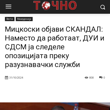
Почетна
Вести
Мицкоски објави СКАНДАЛ: Наместо да работаат,
ДУИ и СДСМ ја следеле опозицијата...
Вести
Македонија
Мицкоски објави СКАНДАЛ:
Наместо да работаат, ДУИ и
СДСМ ја следеле
опозицијата преку
разузнавачки служби
31/10/2024
808
0
Facebook
Twitter
Pinterest
W