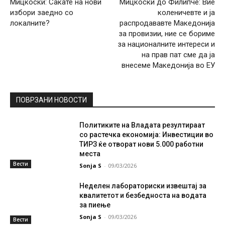
Мицкоски: Сакате на нови
Мицкоски до Филипче: Вие
избори заедно со
коленичевте и ја
локалните?
распродававте Македонија
за провизии, ние се бориме
за националните интереси и
на прав пат сме да ја
внесеме Македонија во ЕУ
ПОВРЗАНИ НОВОСТИ
Политиките на Владата резултираат
со растечка економија: Инвестиции во
ТИРЗ ќе отворат нови 5.000 работни
места
Вести
Sonja S
-
09/03/2026
Неделен лабораториски извештај за
квалитетот и безбедноста на водата
за пиење
Sonja S
-
09/03/2026
Вести