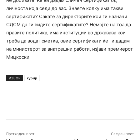
не добивате. Ќе ви дадам сличен сертификат од
личноста која седи до вас. Знаете колку има такви
сертификати? Сакате за директорите кои ги назначи
СДСМ да ги видите сертификатите? Немојте на тоа да
правите политика, има институции во државава кои
треба да водат сметка, овие сертификати ќе ги дадам
на министерот за внатрешни работи, изјави премиерот
Мицкоски.
ИЗВОР
курир
Facebook
Twitter
Pinterest
W
Претходен пост
Следен пост