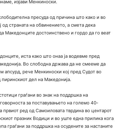
знаме, изјави Менкиноски.
ослободителна пресуда од причина што како и во
ј од страната на обвинението, а смета дека
да Македонците достоинствено и гордо да го веат
кедонците, иста како што онаа ја водевме пред
кедонија. Во слободна држава да не смееме да
м апсурд, рече Менкиноски кој пред Судот во
 пиринскиот дел на Македонија.
стотици граѓани во знак на поддршка на
дговорноста за поставувањето на големо 40-
а првиот ред од Самоиловата тврдина во центарот
скиот празник Водици и во уште една прилика кога
па граѓани за поддршка на осудените за настаните