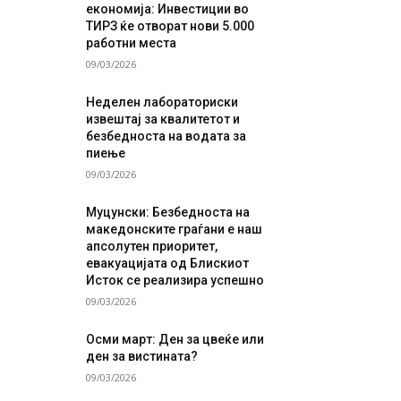
економија: Инвестиции во
ТИРЗ ќе отворат нови 5.000
работни места
09/03/2026
Неделен лабораториски
извештај за квалитетот и
безбедноста на водата за
пиење
09/03/2026
Муцунски: Безбедноста на
македонските граѓани е наш
апсолутен приоритет,
евакуацијата од Блискиот
Исток се реализира успешно
09/03/2026
Осми март: Ден за цвеќе или
ден за вистината?
09/03/2026