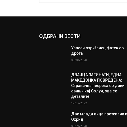
ОДБРАНИ ВЕСТИ
Уапсен охриѓанец фатен со
дрога
08/10/2020
ДВАЈЦА ЗАГИНАТИ, ЕДНА
МАКЕДОНКА ПОВРЕДЕНА:
Стравична несреќа со диви
свињи кај Солун, ова се
деталите
12/07/2022
Две млади лица претепани 
Охрид
03/09/2020