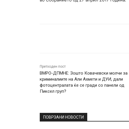
Facebook
Twitter
Pin
Претходен пост
ВМРО-ДПМНЕ: Зошто Ковачевски молчи за
криминалиите на Али Ахмети и ДУИ, дали
фотоцентралата ќе се гради со панели од
Пиксел груп?
ПОВРЗАНИ НОВОСТИ