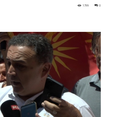
1799
0
terest
WhatsApp