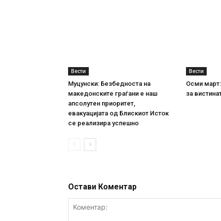
Вести
Вести
Муцунски: Безбедноста на
Осми март:
македонските граѓани е наш
за вистина
апсолутен приоритет,
евакуацијата од Блискиот Исток
се реализира успешно
Остави Коментар