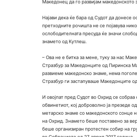
Македонец да го развијам македонското 
Најави дека ќе бара од Судот да донесе 
претходните рочишта не се појавува нико
ослободителната пресуда ќе значи слобо
знамето од Кутлеш.
– Ова не е битка за мене, туку за нас Ма
Стразбур за Македонците од Пиринска Ма
развиеме македонско знаме, нема поголе
Стразбур ги застапуваше Македонците од
И овојпат пред Судот во Охрид се собраа 
обвинетиот, кој доброволно ја презеде о
метарско знаме со македонското сонце н
на Охрид. Знамето беше поставено за вер
беше организиран протестен собир на гру
во Собранието од 27 април 2017 година.