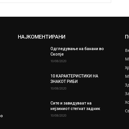
НАЈКОМЕНТИРАНИ
П
Одгледување на банани во
В
Скопје
М
10/08/2020
Х
М
10 КАРАКТЕРИСТИКИ НА
ЗНАКОТ РИБИ
З
10/08/2020
З
Х
Сите и завидуваат на
нејзиниот стегнат задник
С
10/08/2020
во