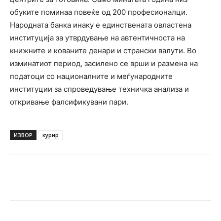
обуките поминаа повеќе од 200 професионалци.
Народната банка инаку е единствената овластена
институција за утврдување на автентичноста на
книжните и кованите денари и странски валути. Во
изминатиот период, засилено се врши и размена на
податоци со националните и меѓународните
институции за спроведување техничка анализа и
откривање фалсификувани пари.
ИЗВОР
курир
Facebook
Twitter
Pinterest
W