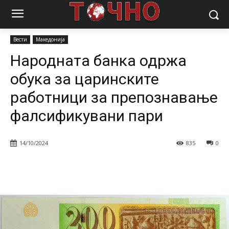
Почетна
Вести
Народната банка одржа обука за царинските
работници за препознавање фалсификувани пари
Вести
Македонија
Народната банка одржа
обука за царинските
работници за препознавање
фалсификувани пари
14/10/2024
835
0
Facebook
Twitter
Pinterest
W