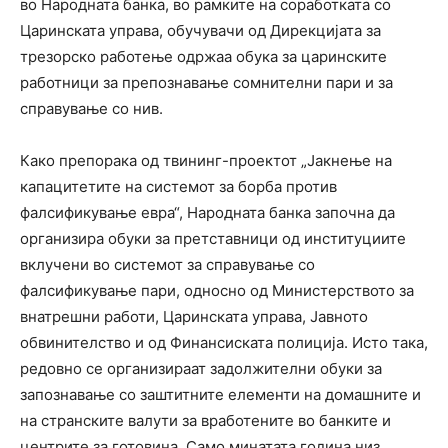
во Народната банка, во рамките на соработката со
Царинската управа, обучувачи од Дирекцијата за
трезорско работење одржаа обука за царинските
работници за препознавање сомнителни пари и за
справување со нив.
Како препорака од твининг-проектот „Јакнење на
капацитетите на системот за борба против
фалсификување евра“, Народната банка започна да
организира обуки за претставници од институциите
вклучени во системот за справување со
фалсификување пари, односно од Министерството за
внатрешни работи, Царинската управа, Јавното
обвинителство и од Финансиската полиција. Исто така,
редовно се организираат задолжителни обуки за
запознавање со заштитните елементи на домашните и
на странските валути за вработените во банките и
центрите за готовина. Само минатата година низ