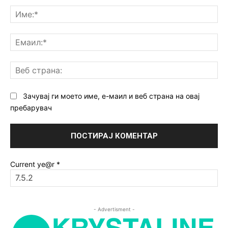
Им
Ем
Ве
ст
Зачувај ги моето име, е-маил и веб страна на овај
пребарувач
Current ye@r
*
- Advertisment -