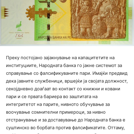
Преку постојано зајакнување на капацитетите на
институциите, Народната банка го јакне системот за
справување со фалсификуваните пари. Имајќи предвид
дека јавните службеници, вршејќи ја својата должност,
секојдневно доаѓаат во контакт со книжни и ковани
пари и се првата бариера во заштитата на
интегритетот на парите, нивното обучување за
воочување сомнителни примероци, за нивно
отстранување и за доставување до Народната банка е
суштинско во борбата против фалсификатите. Оттаму,