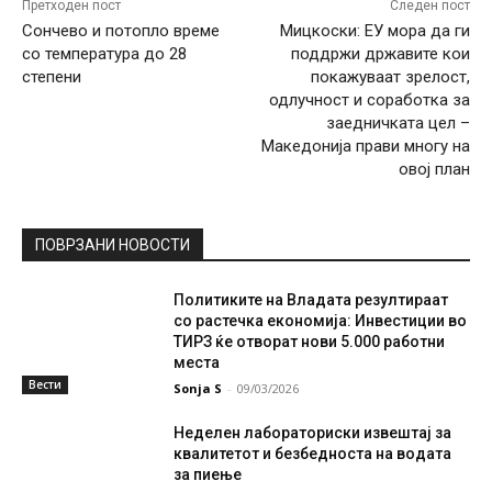
Претходен пост
Следен пост
Сончево и потопло време
Мицкоски: ЕУ мора да ги
со температура до 28
поддржи државите кои
степени
покажуваат зрелост,
одлучност и соработка за
заедничката цел –
Македонија прави многу на
овој план
ПОВРЗАНИ НОВОСТИ
Политиките на Владата резултираат
со растечка економија: Инвестиции во
ТИРЗ ќе отворат нови 5.000 работни
места
Вести
Sonja S
-
09/03/2026
Неделен лабораториски извештај за
квалитетот и безбедноста на водата
за пиење