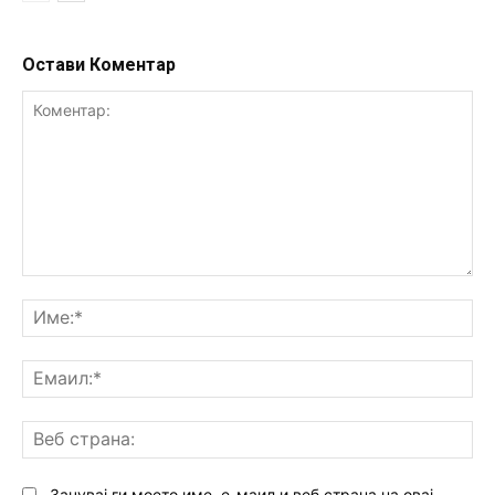
Остави Коментар
Коментар:
Им
Ем
Ве
ст
Зачувај ги моето име, е-маил и веб страна на овај