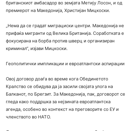
британскиот амбасадор во земјата Метију Лосон, и од
премиерот на Македонија, Христијан Мицкоски.
„Нема да се градат миграциски центри. Македонија не
прифаќа мигранти од Велика Британија. Соработката е
фокусирана на борба против шверц и организиран
криминал“, изјави Мицкоски.
Геополитички импликации и евроатлантски аспирации
Овој договор доаѓа во време кога Обединетото
Кралство се обидува да ја засили својата улога на
Балканот, по Брегзит. За Македонија, пак, договорот се
гледа како поддршка за нејзината евроатлантска
агенда, особено во контекст на преговорите со ЕУ и
членството во НАТО.