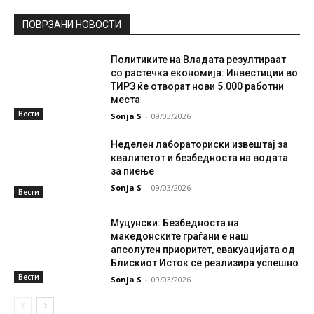
ПОВРЗАНИ НОВОСТИ
Политиките на Владата резултираат
со растечка економија: Инвестиции во
ТИРЗ ќе отворат нови 5.000 работни
места
Вести
Sonja S
-
09/03/2026
Неделен лабораториски извештај за
квалитетот и безбедноста на водата
за пиење
Sonja S
-
09/03/2026
Вести
Муцунски: Безбедноста на
македонските граѓани е наш
апсолутен приоритет, евакуацијата од
Блискиот Исток се реализира успешно
Вести
Sonja S
-
09/03/2026