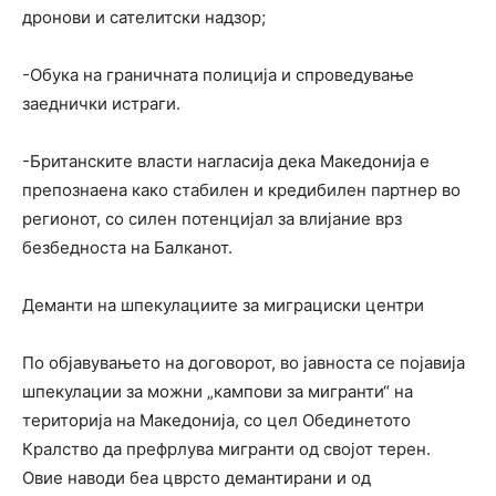
дронови и сателитски надзор;
-Обука на граничната полиција и спроведување
заеднички истраги.
-Британските власти нагласија дека Македонија е
препознаена како стабилен и кредибилен партнер во
регионот, со силен потенцијал за влијание врз
безбедноста на Балканот.
Деманти на шпекулациите за миграциски центри
По објавувањето на договорот, во јавноста се појавија
шпекулации за можни „кампови за мигранти“ на
територија на Македонија, со цел Обединетото
Кралство да префрлува мигранти од својот терен.
Овие наводи беа цврсто демантирани и од