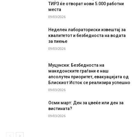
ТИРЗ ќе отворат нови 5.000 работни
места
09/03/2026
Неделен лабораториски извештај за
квалитетот и безбедноста на водата
за пиење
09/03/2026
Муцунски: Безбедноста на
македонските граѓани е наш
апсолутен приоритет, евакуацијата од
Блискиот Исток се реализира успешно
09/03/2026
Осми март: Ден за цвеќе или ден за
вистината?
09/03/2026