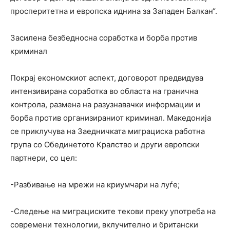
просперитетна и европска иднина за Западен Балкан“.
Засилена безбедносна соработка и борба против
криминал
Покрај економскиот аспект, договорот предвидува
интензивирана соработка во областа на гранична
контрола, размена на разузнавачки информации и
борба против организираниот криминал. Македонија
се приклучува на Заедничката миграциска работна
група со Обединетото Кралство и други европски
партнери, со цел:
-Разбивање на мрежи на криумчари на луѓе;
-Следење на миграциските текови преку употреба на
современи технологии, вклучително и британски