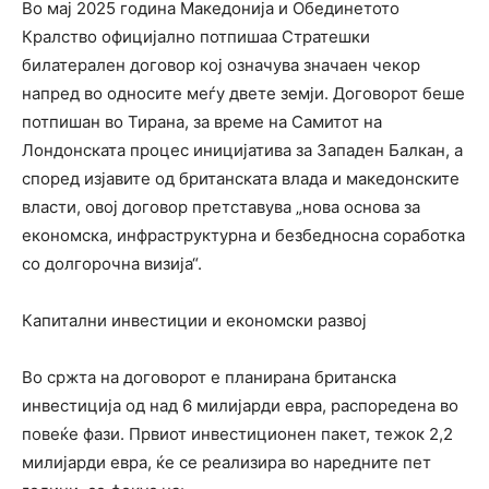
Во мај 2025 година Македонија и Обединетото
Кралство официјално потпишаа Стратешки
билатерален договор кој означува значаен чекор
напред во односите меѓу двете земји. Договорот беше
потпишан во Тирана, за време на Самитот на
Лондонската процес иницијатива за Западен Балкан, а
според изјавите од британската влада и македонските
власти, овој договор претставува „нова основа за
економска, инфраструктурна и безбедносна соработка
со долгорочна визија“.
Капитални инвестиции и економски развој
Во сржта на договорот е планирана британска
инвестиција од над 6 милијарди евра, распоредена во
повеќе фази. Првиот инвестиционен пакет, тежок 2,2
милијарди евра, ќе се реализира во наредните пет