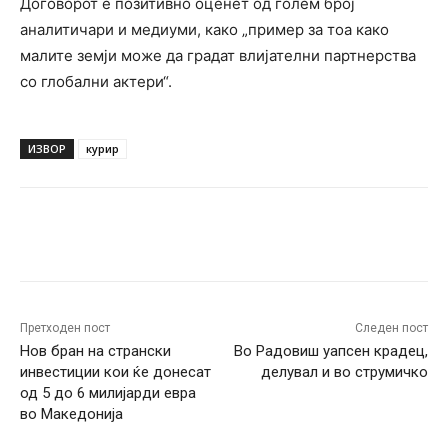
Договорот е позитивно оценет од голем број
аналитичари и медиуми, како „пример за тоа како
малите земји може да градат влијателни партнерства
со глобални актери“.
ИЗВОР
курир
Facebook
Twitter
Pinterest
W
Претходен пост
Следен пост
Нов бран на странски
Во Радовиш уапсен крадец,
инвестиции кои ќе донесат
делувал и во струмичко
од 5 до 6 милијарди евра
во Македонија