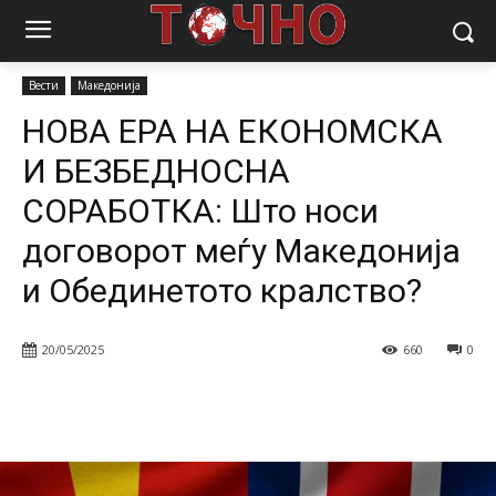
Почетна
Вести
НОВА ЕРА НА ЕКОНОМСКА И БЕЗБЕДНОСНА
СОРАБОТКА: Што носи договорот меѓу Македонија...
Вести
Македонија
НОВА ЕРА НА ЕКОНОМСКА
И БЕЗБЕДНОСНА
СОРАБОТКА: Што носи
договорот меѓу Македонија
и Обединетото кралство?
20/05/2025
660
0
Facebook
Twitter
Pinterest
W