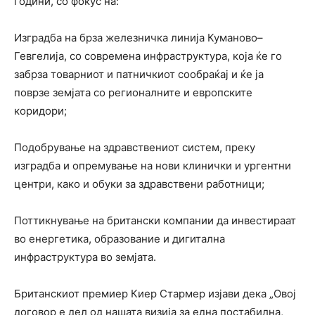
години, со фокус на:
Изградба на брза железничка линија Куманово–
Гевгелија, со современа инфраструктура, која ќе го
забрза товарниот и патничкиот сообраќај и ќе ја
поврзе земјата со регионалните и европските
коридори;
Подобрување на здравствениот систем, преку
изградба и опремување на нови клинички и ургентни
центри, како и обуки за здравствени работници;
Поттикнување на британски компании да инвестираат
во енергетика, образование и дигитална
инфраструктура во земјата.
Британскиот премиер Киер Стармер изјави дека „Овој
договор е дел од нашата визија за една постабилна,