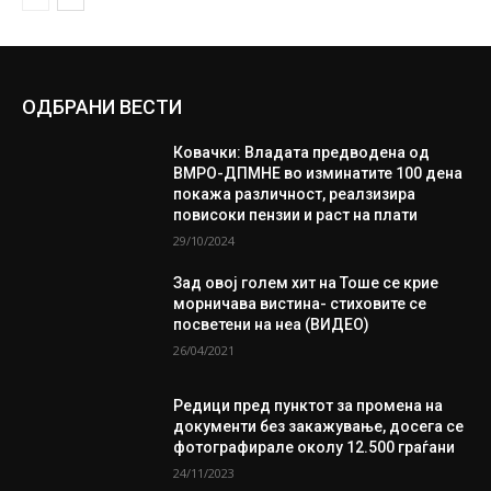
ОДБРАНИ ВЕСТИ
Ковачки: Владата предводена од
ВМРО-ДПМНЕ во изминатите 100 дена
покажа различност, реалзизира
повисоки пензии и раст на плати
29/10/2024
Зад овој голем хит на Тоше се крие
морничава вистина- стиховите се
посветени на неа (ВИДЕО)
26/04/2021
Редици пред пунктот за промена на
документи без закажување, досега се
фотографирале околу 12.500 граѓани
24/11/2023