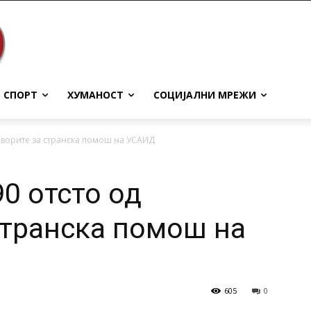
СПОРТ
ХУМАНОСТ
СОЦИЈАЛНИ МРЕЖИ
говорите за странска помош на УСАИД
0 отсто од
странска помош на
605
0