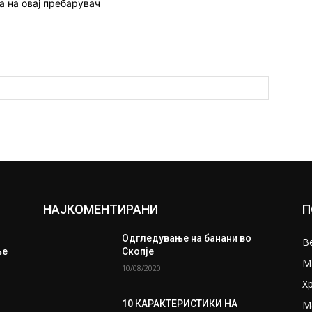
а на овај пребарувач
НАЈКОМЕНТИРАНИ
П
Одгледување на банани во
В
ње
Скопје
М
10/08/2020
Х
М
10 КАРАКТЕРИСТИКИ НА