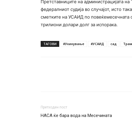
Претставниците на администрацијата на 
федералниот судија во случајот, исто та
сметките на УСАИД по повеќемесечната с
трилиони долари долг за испорака.
ТАГОВИ
#Укинување
#УСАИД
сад
Тра
Претходен пост
НАСА ќе бара вода на Месечината