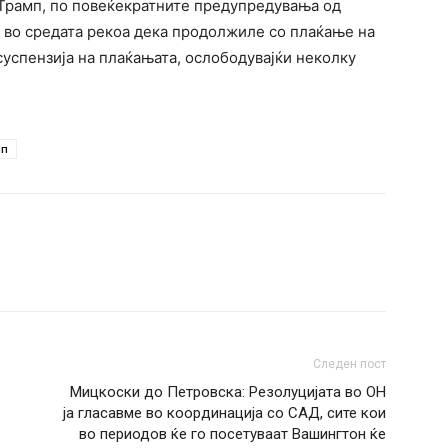
Трамп, по повеќекратните предупредувања од
ка во средата рекоа дека продолжиле со плаќање на
успензија на плаќањата, ослободувајќи неколку
мп
Следен пост
Мицкоски до Петровска: Резолуцијата во ОН
ја гласавме во координација со САД, сите кои
во периодов ќе го посетуваат Вашингтон ќе