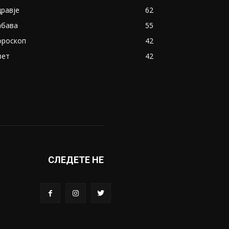
дравје
62
абава
55
ороскоп
42
вет
42
СЛЕДЕТЕ НЕ