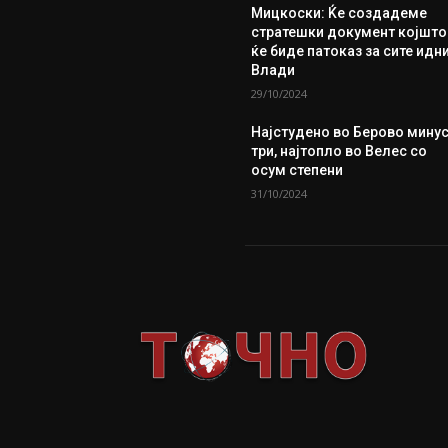
Мицкоски: Ќе создадеме
стратешки документ којшто
ќе биде патоказ за сите идн
Влади
29/10/2024
Најстудено во Берово мину
три, најтопло во Велес со
осум степени
31/10/2024