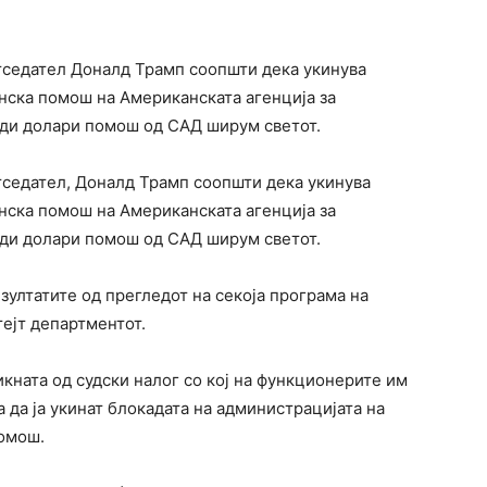
тседател Доналд Трамп соопшти дека укинува
анска помош на Американската агенција за
рди долари помош од САД ширум светот.
седател, Доналд Трамп соопшти дека укинува
анска помош на Американската агенција за
рди долари помош од САД ширум светот.
езултатите од прегледот на секоја програма на
ејт департментот.
икната од судски налог со кој на функционерите им
а да ја укинат блокадата на администрацијата на
помош.