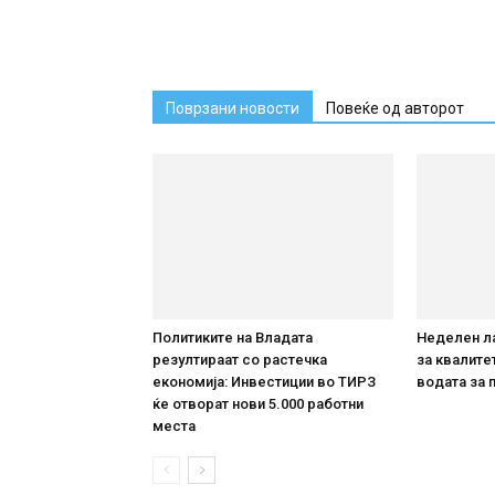
Поврзани новости
Повеќе од авторот
Политиките на Владата
Неделен л
резултираат со растечка
за квалите
економија: Инвестиции во ТИРЗ
водата за
ќе отворат нови 5.000 работни
места