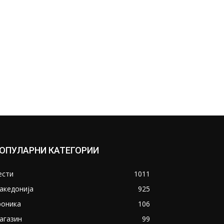
ОПУЛАРНИ КАТЕГОРИИ
ести
1011
акедонија
925
роника
106
агазин
99