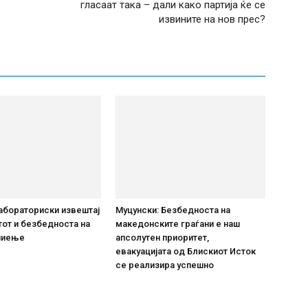
гласаат така – дали како партија ќе се
извините на нов прес?
абораториски извештај
Муцунски: Безбедноста на
тот и безбедноста на
македонските граѓани е наш
 пиење
апсолутен приоритет,
евакуацијата од Блискиот Исток
се реализира успешно