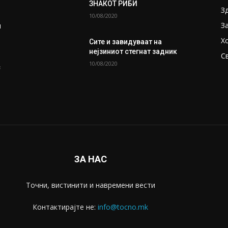
ЗНАКОТ РИБИ
З
10/08/2020
З
и
Х
Сите и завидуваат на
нејзиниот стегнат задник
С
10/08/2020
с
ЗА НАС
Точни, вистинити и навремени вести
Контактирајте не:
info@tocno.mk