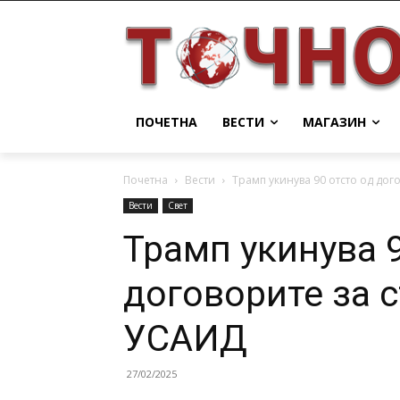
ПОЧЕТНА
ВЕСТИ
МАГАЗИН
Почетна
Вести
Трамп укинува 90 отсто од до
Вести
Свет
Трамп укинува 9
договорите за 
УСАИД
27/02/2025