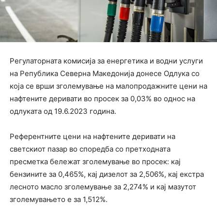
Регулаторната комисија за енергетика и водни услуги
на Република Северна Македонија донесе Одлука со
која се врши зголемување на малопродажните цени на
нафтените деривати во просек за 0,03% во однос на
одлуката од 19.6.2023 година.
Референтните цени на нафтените деривати на
светскиот пазар во споредба со претходната
пресметка бележат зголемување во просек: кај
бензините за 0,465%, кај дизелот за 2,506%, кај екстра
лесното масло зголемување за 2,274% и кај мазутот
зголемувањето е за 1,512%.