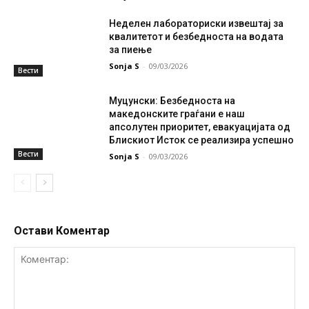
Неделен лабораториски извештај за
квалитетот и безбедноста на водата
за пиење
Sonja S
-
09/03/2026
Вести
Муцунски: Безбедноста на
македонските граѓани е наш
апсолутен приоритет, евакуацијата од
Блискиот Исток се реализира успешно
Вести
Sonja S
-
09/03/2026
Остави Коментар