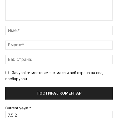
Коментар:
Им
Ем
Ве
ст
Зачувај ги моето име, е-маил и веб страна на овај
пребарувач
Current ye@r
*