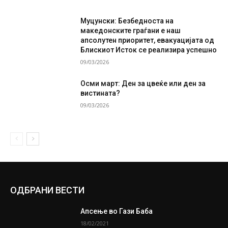
Муцунски: Безбедноста на
македонските граѓани е наш
апсолутен приоритет, евакуацијата од
Блискиот Исток се реализира успешно
09/03/2026
Осми март: Ден за цвеќе или ден за
вистината?
09/03/2026
ОДБРАНИ ВЕСТИ
Апсење во Гази Баба
18/02/2021