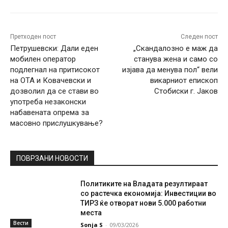
Претходен пост
Следен пост
Петрушевски: Дали еден
„Скандалозно е маж да
мобилен оператор
станува жена и само со
подлегнал на притисокот
изјава да менува пол“ вели
на ОТА и Ковачевски и
викарниот епископ
дозволил да се стави во
Стобиски г. Јаков
употреба незаконски
набавената опрема за
масовно прислушкување?
ПОВРЗАНИ НОВОСТИ
Политиките на Владата резултираат
со растечка економија: Инвестиции во
ТИРЗ ќе отворат нови 5.000 работни
места
Вести
Sonja S
-
09/03/2026