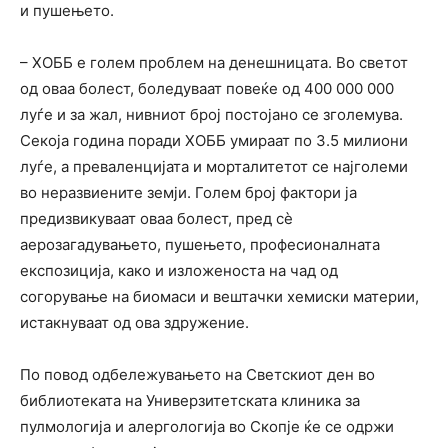
и пушењето.
– ХОББ е голем проблем на денешницата. Во светот
од оваа болест, боледуваат повеќе од 400 000 000
луѓе и за жал, нивниот број постојано се зголемува.
Секоја година поради ХОББ умираат по 3.5 милиони
луѓе, а преваленцијата и морталитетот се најголеми
во неразвиените земји. Голем број фактори ја
предизвикуваат оваа болест, пред сѐ
аерозагадувањето, пушењето, професионалната
експозиција, како и изложеноста на чад од
согорување на биомаси и вештачки хемиски материи,
истакнуваат од ова здружение.
По повод одбележувањето на Светскиот ден во
библиотеката на Универзитетската клиника за
пулмологија и алергологија во Скопје ќе се одржи