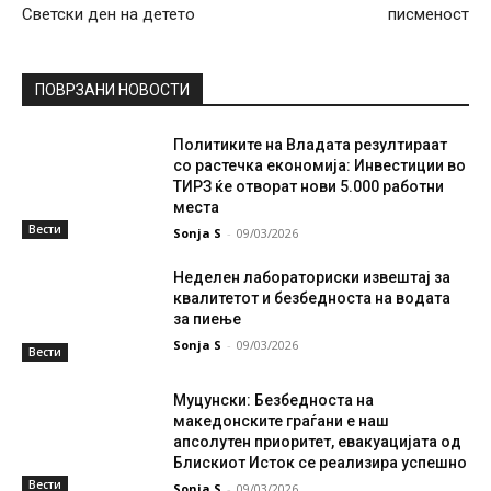
Светски ден на детето
писменост
ПОВРЗАНИ НОВОСТИ
Политиките на Владата резултираат
со растечка економија: Инвестиции во
ТИРЗ ќе отворат нови 5.000 работни
места
Вести
Sonja S
-
09/03/2026
Неделен лабораториски извештај за
квалитетот и безбедноста на водата
за пиење
Sonja S
-
09/03/2026
Вести
Муцунски: Безбедноста на
македонските граѓани е наш
апсолутен приоритет, евакуацијата од
Блискиот Исток се реализира успешно
Вести
Sonja S
-
09/03/2026