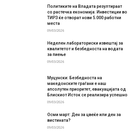
Политиките на Владата резултираат
со растечка економија: Инвестиции во
ТИРЗ ќе отворат нови 5.000 работни
места
09/03/2026
Неделен лабораториски извештај за
квалитетот и безбедноста на водата
за пиење
09/03/2026
Муцунски: Безбедноста на
македонските граѓани е наш
апсолутен приоритет, евакуацијата од
Блискиот Исток се реализира успешно
09/03/2026
Осми март: Ден за цвеќе или ден за
вистината?
09/03/2026