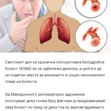
Светскиот ден на хронична опструктивна белодробна
болест (ХОББ) ќе се одбележи денеска, а целта е да
се подигне свеста за значењето и социо-економскиот
товар на болеста.
Од Македонското респираторно здружение
посочуваат дека голем број фактори ја предизвикуваат
оваа болест но пред се дека тоа се аерозагадувањето