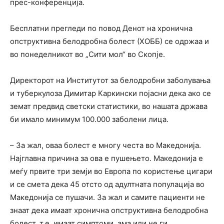
прес-конференција.
Бесплатни прегледи по повод Денот на хронична
опструктивна белодробна болест (ХОББ) се одржаа и
во понеделникот во „Сити мол“ во Скопје.
Директорот на Институтот за белодробни заболувања
и туберкулоза Димитар Каркински појасни дека ако се
земат предвид светски статистики, во нашата држава
би имало минимум 100.000 заболени лица.
– За жал, оваа болест е многу честа во Македонија.
Најглавна причина за ова е пушењето. Македонија е
меѓу првите три земји во Европа по користење цигари
и се смета дека 45 отсто од адултната популација во
Македонија се пушачи. За жал и самите пациенти не
знаат дека имаат хронична опструктивна белодробна
болест, т.е. имаат симптоми, ама или не ги