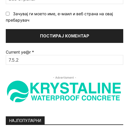
ст
Зачувај ги моето име, е-маил и веб страна на овај
пребарувач
Current ye@r
*
- Advertisment -
НАЈПОПУЛАРНИ