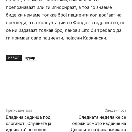
препознаваат или ги игнорираат, а тоа го знаеме
бидејќи немаме толкав број пациенти кои доаѓаат на
прегледи, а во консултации со Фондот за здравство, не
се ни издаваат толкав број лекови што би требало да
ги примаат овие пациенти, појасни Каркински.
ИЗВОР
курир
Facebook
Twitter
Pinterest
W
Претходен пост
Следен пост
Владина седница под
Следната недела ќе се
слоганот ,,Слушнете ја
одржи осмото издание на
иднината” по повод
Деновите на финансиската