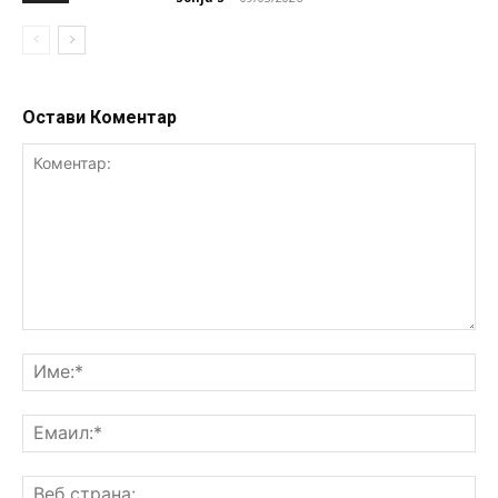
Остави Коментар
Коментар:
Им
Ем
Ве