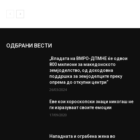
ОДБРАНИ ВЕСТИ
„Владата на ВМРО-ДПМНЕ ќе одвои
800 милиони за македонското
земјоделство, од доходовна
поддршка за земјоделците преку
опрема до откупни центри“
26/03/2024
Еве кои хороскопски знаци никогаш не
ги изразуваат своите емоции
17/09/2020
Нападната и ограбена жена во