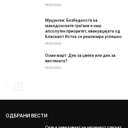
09/03/2026
Муцунски: Безбедноста на
македонските граѓани е наш
апсолутен приоритет, евакуацијата од
Блискиот Исток се реализира успешно
09/03/2026
Осми март: Ден за цвеќе или ден за
вистината?
09/03/2026
ОДБРАНИ ВЕСТИ
Сите и завидуваат на нејзиниот стегнат