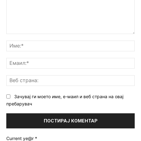
Коментар:
Им
Ем
Ве
ст
Зачувај ги моето име, е-маил и веб страна на овај
пребарувач
Current ye@r
*