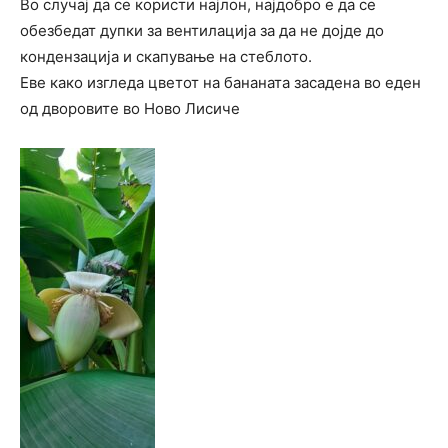
Во случај да се користи најлон, најдобро е да се
обезбедат дупки за вентилација за да не дојде до
кондензација и скапување на стеблото.
Еве како изгледа цветот на бананата засадена во еден
од дворовите во Ново Лисиче