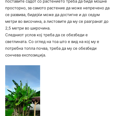
поставите садот со растението треба да биде мошне
просторно, за самото растение да може непречено да
се развива, бидејќи може да достигне и до седум
метри во височина, а листовите да му се разгранат до
2,5 метри во широчина.
Следниот услов кој треба да се обезбеди е
светлината. Со оглед на тоа што е вид на кој му е
потребна топла почва, треба да му се обезбеди
сончева експозиција.