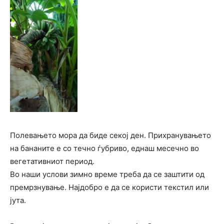
Полевањето мора да биде секој ден. Прихранувањето
на бананите е со течно ѓубриво, еднаш месечно во
вегетативниот период.
Во наши услови зимно време треба да се заштити од
премрзнување. Најдобро е да се користи текстил или
јута.