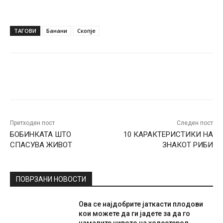
ТАГОВИ
Банани
Скопје
Facebook
Twitter
Pinterest
W
Претходен пост
Следен пост
БОБИНКАТА ШТО
10 КАРАКТЕРИСТИКИ НА
СПАСУВА ЖИВОТ
ЗНАКОТ РИБИ
ПОВРЗАНИ НОВОСТИ
Ова се најдобрите јаткасти плодови
кои можете да ги јадете за да го
намалите нивото на холестерол