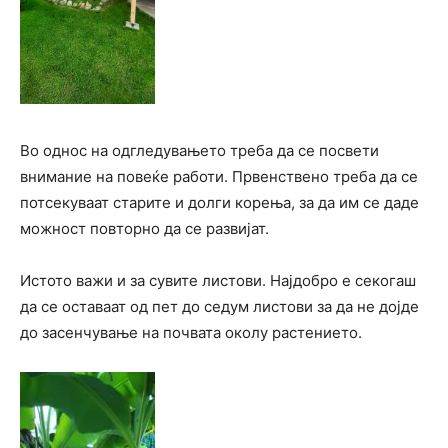
Во однос на одгледувањето треба да се посвети
внимание на повеќе работи. Првенствено треба да се
потсекуваат старите и долги корења, за да им се даде
можност повторно да се развијат.
Истото важи и за сувите листови. Најдобро е секогаш
да се оставаат од пет до седум листови за да не дојде
до засенчување на почвата околу растението.