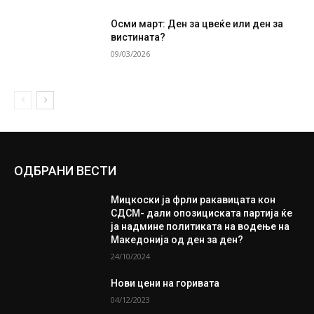
Осми март: Ден за цвеќе или ден за
вистината?
09/03/2026
ОДБРАНИ ВЕСТИ
Мицкоски ја фрли ракавицата кон
СДСМ- дали опозициската партија ќе
ја надмине политиката на водење на
Македонија од ден за ден?
24/10/2024
Нови цени на горивата
04/12/2023