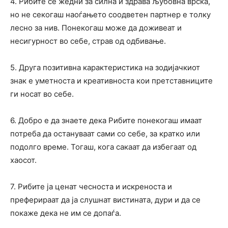
4. Рибите се жедни за силна и здрава љубовна врска,
но не секогаш наоѓањето соодветен партнер е толку
лесно за нив. Понекогаш може да доживеат и
несигурност во себе, страв од одбивање.
5. Друга позитивна карактеристика на зодијачкиот
знак е уметноста и креативноста кои претставниците
ги носат во себе.
6. Добро е да знаете дека Рибите понекогаш имаат
потреба да остануваат сами со себе, за кратко или
подолго време. Тогаш, кога сакаат да избегаат од
хаосот.
7. Рибите ја ценат чесноста и искреноста и
преферираат да ја слушнат вистината, дури и да се
покаже дека не им се допаѓа.