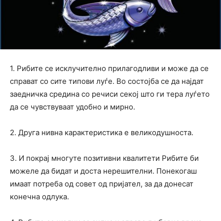
1. Рибите се исклучително прилагодливи и може да се
справат со сите типови луѓе. Во состојба се да најдат
заедничка средина со речиси секој што ги тера луѓето
да се чувствуваат удобно и мирно.
2. Друга нивна карактеристика е великодушноста.
3. И покрај многуте позитивни квалитети Рибите би
можеле да бидат и доста нерешителни. Понекогаш
имаат потреба од совет од пријател, за да донесат
конечна одлука.