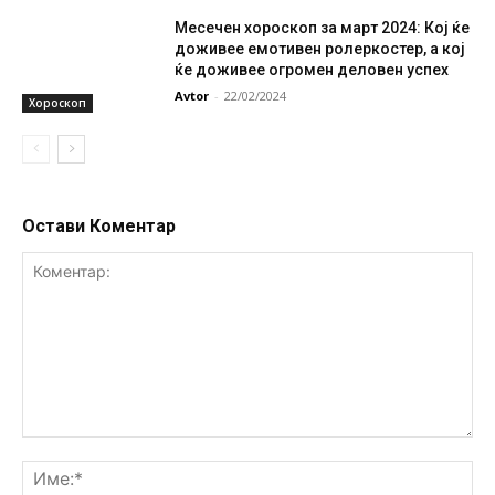
Месечен хороскоп за март 2024: Кој ќе
доживее емотивен ролеркостер, а кој
ќе доживее огромен деловен успех
Avtor
-
22/02/2024
Хороскоп
Остави Коментар
Коментар:
Им