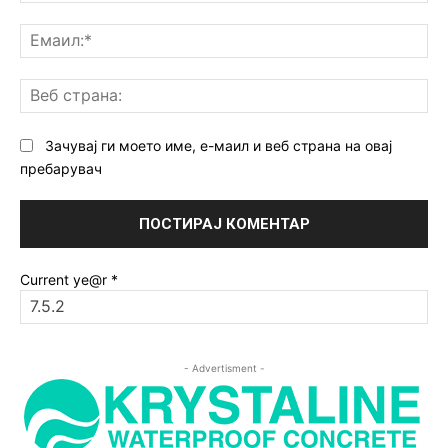
Ем
Ве
ст
Зачувај ги моето име, е-маил и веб страна на овај
пребарувач
Current ye@r
*
- Advertisment -