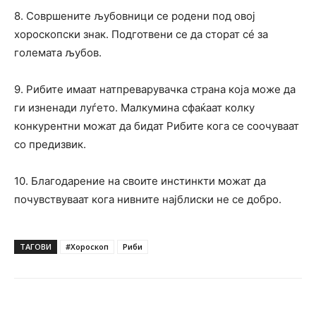
8. Совршените љубовници се родени под овој
хороскопски знак. Подготвени се да сторат сé за
големата љубов.
9. Рибите имаат натпреварувачка страна која може да
ги изненади луѓето. Малкумина сфаќаат колку
конкурентни можат да бидат Рибите кога се соочуваат
со предизвик.
10. Благодарение на своите инстинкти можат да
почувствуваат кога нивните најблиски не се добро.
ТАГОВИ
#Хороскоп
Риби
Facebook
Twitter
Pinterest
W