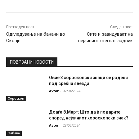
Претходен пост
Следен пост
Одгледување на банани во
Сите и завидуваат на
Скопје
нејзиниот стегнат задник
ПОВРЗАНИ НОВОСТИ
Овие 3 хороскопски знаци се родени
под среќна ѕвезда
Avtor
-
02/04/2024
Хороскоп
Доаѓа 8.Март: Што да ѝ подарите
според нејзиниот хороскопски знак?
Avtor
-
28/02/2024
Забава