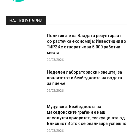
НАЈПОПУЛАРНИ
Политиките на Владата резултираат
со растечка економија: Инвестиции во
ТИРЗ ќе отворат нови 5.000 работни
места
09/03/2026
Неделен лабораториски извештај за
квалитетот и безбедноста на водата
за пиење
09/03/2026
Муцунски: Безбедноста на
македонските граѓани е наш
апсолутен приоритет, евакуацијата од
Блискиот Исток се реализира успешно
09/03/2026