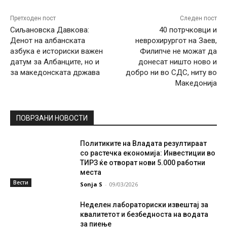
Претходен пост
Следен пост
Сиљановска Давкова:
40 потрчковци и
Денот на aлбанската
неврохирургот на Заев,
азбука е историски важен
Филипче не можат да
датум за Албанците, но и
донесат ништо ново и
за македонската држава
добро ни во СДС, ниту во
Македонија
ПОВРЗАНИ НОВОСТИ
Политиките на Владата резултираат
со растечка економија: Инвестиции во
ТИРЗ ќе отворат нови 5.000 работни
места
Вести
Sonja S
-
09/03/2026
Неделен лабораториски извештај за
квалитетот и безбедноста на водата
за пиење