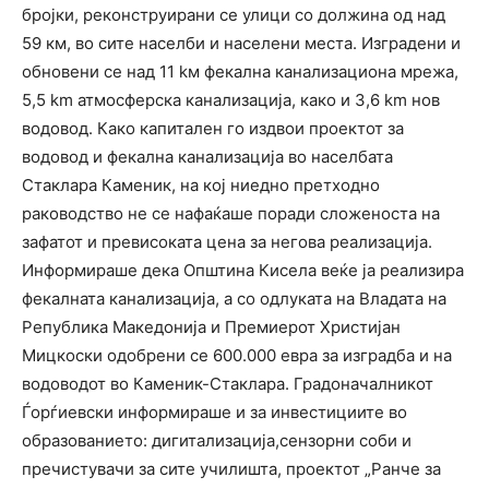
бројки, реконструирани се улици со должина од над
59 км, во сите населби и населени места. Изградени и
обновени се над 11 kм фекална канализациона мрежа,
5,5 km атмосферска канализација, како и 3,6 km нов
водовод. Како капитален го издвoи проектот за
водовод и фекална канализација во населбата
Стаклара Каменик, на кој ниедно претходно
раководство не се нафаќаше поради сложеноста на
зафатот и превисоката цена за негова реализација.
Информираше дека Општина Кисела веќе ја реализира
фекалната канализација, а со одлуката на Владата на
Република Македонија и Премиерот Христијан
Мицкоски одобрени се 600.000 евра за изградба и на
водоводот во Каменик-Стаклара. Градоначалникот
Ѓорѓиевски информираше и за инвестициите во
образованието: дигитализација,сензорни соби и
пречистувачи за сите училишта, проектот „Ранче за