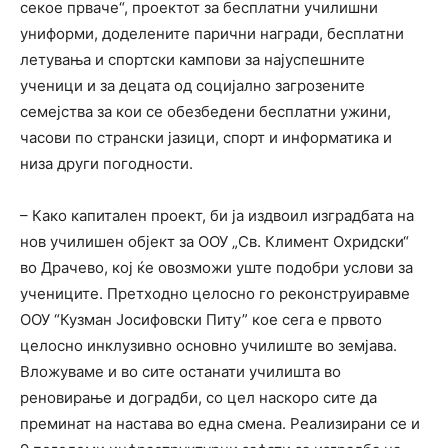
секое прваче“, проектот за бесплатни училишни
униформи, доделените парични награди, бесплатни
летувања и спортски кампови за најуспешните
ученици и за децата од социјално загрозените
семејства за кои се обезбедени бесплатни ужини,
часови по странски јазици, спорт и информатика и
низа други погодности.
– Како капитален проект, би ја издвоил изградбата на
нов училишен објект за ООУ „Св. Климент Охридски“
во Драчево, кој ќе овозможи уште подобри услови за
учениците. Претходно целосно го реконструиравме
ООУ “Кузман Јосифовски Питу” кое сега е првото
целосно инклузивно основно училиште во земјава.
Вложуваме и во сите останати училишта во
реновирање и доградби, со цел наскоро сите да
преминат на настава во една смена. Реализирани се и