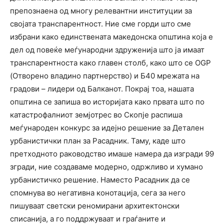
препознаена од многу релевантни институции за
својата транспарентност. Ние сме горди што сме
избрани како единствената македонска општина која е
дел од повеќе меѓународни здруженија што ја имаат
транспарентноста како главен столб, како што се OGP
(Отворено владино партнерство) и Б40 мрежата на
градови – лидери од Балканот. Покрај тоа, нашата
општина се запиша во историјата како првата што по
катастрофалниот земјотрес во Скопје распиша
меѓународен конкурс за идејно решение за Детален
урбанистички план за Расадник. Таму, каде што
претходното раководство имаше намера да изгради 99
згради, ние создаваме модерно, одржливо и хумано
урбанистичко решение. Наместо Расадник да се
спомнува во негативна конотација, сега за него
пишуваат светски реномирани архитектонски
списанија, а го поддржуваат и граѓаните и