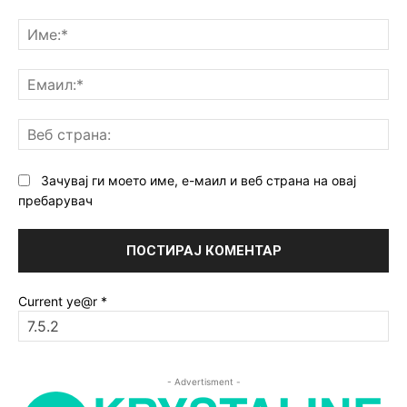
Коментар:
Им
Ем
Ве
ст
Зачувај ги моето име, е-маил и веб страна на овај
пребарувач
Current ye@r
*
- Advertisment -