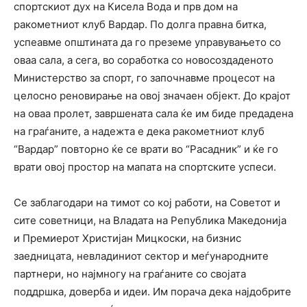
спортскиот дух на Кисела Вода и прв дом на
ракометниот клуб Вардар. По долга правна битка,
успеавме општината да го преземе управувањето со
оваа сала, а сега, во соработка со новосоздаденото
Министерство за спорт, го започнавме процесот на
целосно реновирање на овој значаен објект. До крајот
на оваа пролет, завршената сала ќе им биде предадена
на граѓаните, а надежта е дека ракометниот клуб
“Вардар” повторно ќе се врати во “Расадник” и ќе го
врати овој простор на мапата на спортските успеси.
Се заблагодари на тимот со кој работи, на Советот и
сите советници, на Владата на Република Македонија
и Премиерот Христијан Мицкоски, на бизнис
заедницата, невладиниот сектор и меѓународните
партнери, но најмногу на граѓаните со својата
поддршка, доверба и идеи. Им порача дека најдобрите