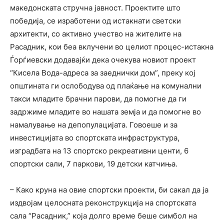
македонската стручна јавност. Проектите што
победија, се изработени од истакнати светски
архитекти, со активно учество на жителите на
Расадник, кои беа вклучени во целиот процес-истакна
Ѓорѓиевски додавајќи дека очекува новиот проект
“Кисела Вода-адреса за заеднички дом”, преку кој
општината ги ослободува од плаќање на комунални
такси младите брачни парови, да помогне да ги
задржиме младите во нашата земја и да помогне во
намалување на депопулацијата. Говоеше и за
инвестицијата во спортската инфраструктура,
изградбата на 13 спортско рекреативни центи, 6
спортски сали, 7 паркови, 19 детски катчиња.
– Како круна на овие спортски проекти, би сакал да ја
издвојам целосната реконструкција на спортската
сала “Рaсадник,” која долго време беше симбол на