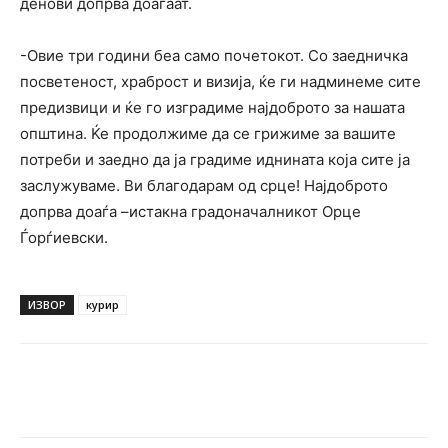
денови допрва доаѓаат.
-Овие три години беа само почетокот. Со заедничка
посветеност, храброст и визија, ќе ги надминеме сите
предизвици и ќе го изградиме најдоброто за нашата
општина. Ќе продолжиме да се грижиме за вашите
потреби и заедно да ја градиме иднината која сите ја
заслужуваме. Ви благодарам од срце! Најдоброто
допрва доаѓа –истакна градоначалникот Орце
Ѓорѓиевски.
ИЗВОР
курир
Facebook
Twitter
Pinterest
W