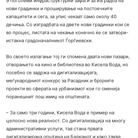
9 поголеми инфраструктурни зафати за изградба на
нови градинки и проширување на постоечките
капацитети и сега, за упис чекаат само околу 40
дечиња. Со изградбата на двете нови градинки кои се
во процес, листата на чекање конечно ќе се затвори-
истакна градоначалникот Ѓорѓиевски.
Во своето излагање тој ги спомена двата нови пазари,
отворањето на кино и библиотека во Кисела Вода, но
посебно се задржа на дигитализацијата,
меѓународниот конкурс за Расадник и бројните
проекти во сферата на урбанизмот кои го сменија
поранешнит лош имиџ на општината.
– За само три години, Кисела Вода е пример на
целосно нова реалност. Со дигитализација на многу
административни услуги, таа стана првата
дигитализирана општина на Балканот и како таква,