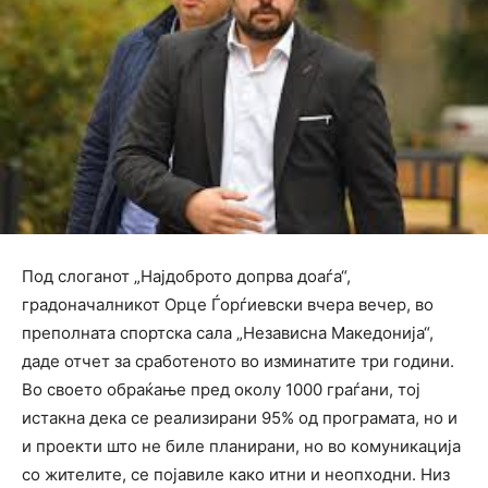
Под слоганот „Најдоброто допрва доаѓа“,
градоначалникот Орце Ѓорѓиевски вчера вечер, во
преполната спортска сала „Независна Македонија“,
даде отчет за сработеното во изминатите три години.
Во своето обраќање пред околу 1000 граѓани, тој
истакна дека се реализирани 95% од програмата, но и
и проекти што не биле планирани, но во комуникација
со жителите, се појавиле како итни и неопходни. Низ