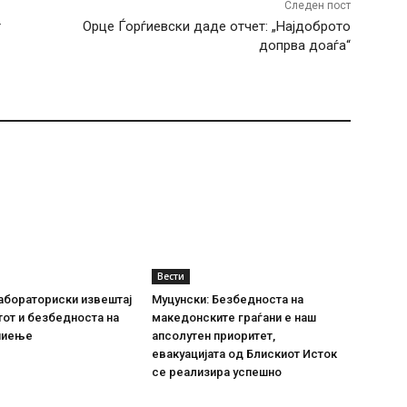
Следен пост
т
Орце Ѓорѓиевски даде отчет: „Најдоброто
допрва доаѓа“
Вести
абораториски извештај
Муцунски: Безбедноста на
тот и безбедноста на
македонските граѓани е наш
пиење
апсолутен приоритет,
евакуацијата од Блискиот Исток
се реализира успешно