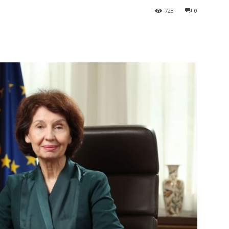
728
0
terest
WhatsApp