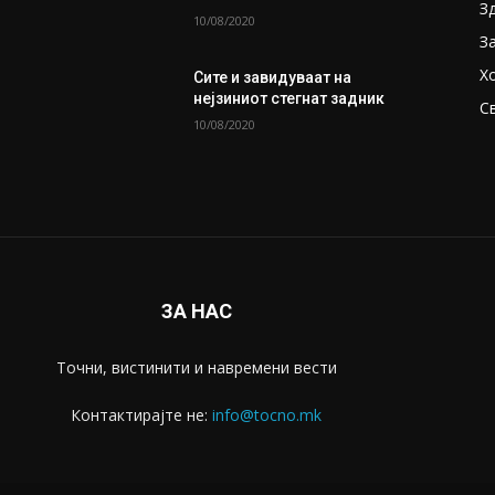
т
З
10/08/2020
З
Х
Сите и завидуваат на
нејзиниот стегнат задник
С
10/08/2020
ЗА НАС
Точни, вистинити и навремени вести
Контактирајте не:
info@tocno.mk