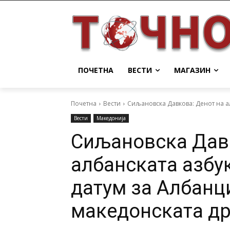
ПОЧЕТНА
ВЕСТИ
МАГАЗИН
Почетна
Вести
Сиљановска Давкова: Денот на aл
Вести
Македонија
Сиљановска Давк
aлбанската азбу
датум за Албанци
македонската д