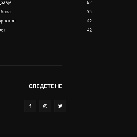
дравје
62
абава
55
ороскоп
42
вет
42
СЛЕДЕТЕ НЕ