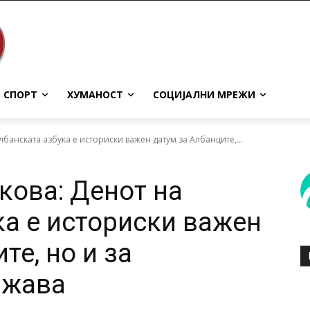
СПОРТ
ХУМАНОСТ
СОЦИЈАЛНИ МРЕЖИ
банската азбука е историски важен датум за Албанците,...
ова: Денот на
ка е историски важен
те, но и за
ржава