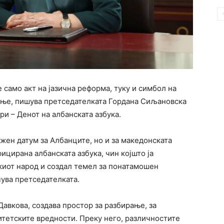
 само акт на јазична реформа, туку и симбол на
ање, пишува претседателката Гордана Сиљановска
ри – Денот на aлбанската азбука.
жен датум за Албанците, но и за македонската
ицирана албанската азбука, чин којшто ја
киот народ и создал темел за понатамошен
чува претседателката.
Давкова, создава простор за разбирање, за
итетските вредности. Преку него, различностите