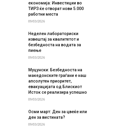
економија: Инвестиции во
ТИРЗ ќе отворат нови 5.000
работни места
09/03/2026
Неделен лабораториски
извештај за квалитетот и
безбедноста на водата за
пиење
09/03/2026
Муцунски: Безбедноста на
македонските граѓани е наш
апсолутен приоритет,
евакуацијата од Блискиот
Исток се реализира успешно
09/03/2026
Осми март: Ден за цвеќе или
ден за вистината?
09/03/2026