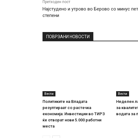
Претходен пост
Најстудено и утрово во Берово со минус пе
степени
ПОВРЗАНИ НОВОСТИ
Вести
Вести
Политиките на Владата
Неделен л
резултираат со растечка
за квалите
економија: Инвестиции во ТИРЗ
водата за 
ќе отворат нови 5.000 работни
места