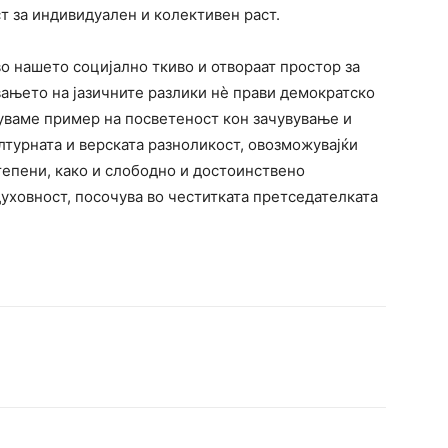
ст за индивидуален и колективен раст.
во нашето социјално ткиво и отвораат простор за
ањето на јазичните разлики нѐ прави демократско
уваме пример на посветеност кон зачувување и
ултурната и верската разноликост, овозможувајќи
степени, како и слободно и достоинствено
уховност, посочува во честитката претседателката
terest
WhatsApp