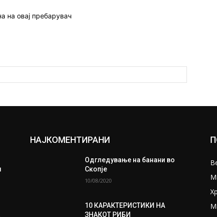
на на овај пребарувач
НАЈКОМЕНТИРАНИ
П
Одгледување на банани во
В
л
Скопје
М
10/08/2020
Х
М
10 КАРАКТЕРИСТИКИ НА
ЗНАКОТ РИБИ