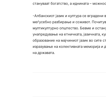
стануваат богатство, а иднината – можно
-Албанскиот јазик и култура се вградени 
меѓусебно разбирање и соживот. Почитув
мултикултурно општество. Бевме и остан
унапредување на етничката, јазичната, к
образование на мајчиниот јазик во сите 
изразување на колективната меморија и д
на државата.
Facebook
Twitter
Pin