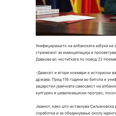
Унифицирањето на албанската азбука не е
стремежот за еманципација и просветув
Давкова во честитката по повод 22 Ноемв
-Дваесет и втори ноември е историски ва
држава. Пред 116 години во Битола е униф
зацврстил јазичната самосвест на албанс
културен и цивилизациски прогрес, посо
Јазикот, како што истакнува Сиљановска 
соработка и за обединување околу идент