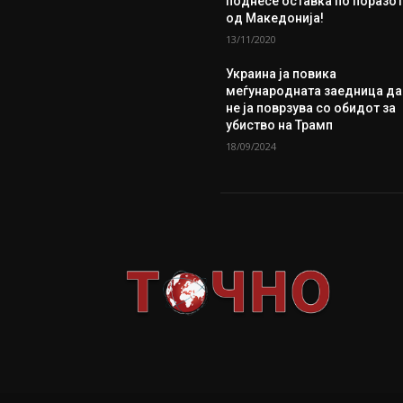
поднесе оставка по поразо
од Македонија!
13/11/2020
Украина ја повика
меѓународната заедница да
не ја поврзува со обидот за
убиство на Трамп
18/09/2024