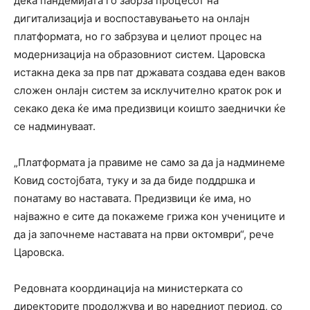
дека пандемијата го забрза процесот на
дигитализација и воспоставувањето на онлајн
платформата, но го забрзува и целиот процес на
модернизација на образовниот систем. Царовска
истакна дека за прв пат државата создава еден ваков
сложен онлајн систем за исклучително краток рок и
секако дека ќе има предизвици коишто заеднички ќе
се надминуваат.
„Платформата ја правиме не само за да ја надминеме
Ковид состојбата, туку и за да биде поддршка и
понатаму во наставата. Предизвици ќе има, но
најважно е сите да покажеме грижа кон учениците и
да ја започнеме наставата на први октомври“, рече
Царовска.
Редовната координација на министерката со
директорите продолжува и во наредниот период, со