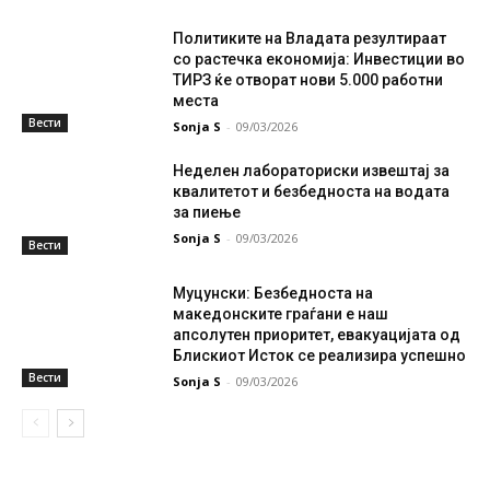
Политиките на Владата резултираат
со растечка економија: Инвестиции во
ТИРЗ ќе отворат нови 5.000 работни
места
Вести
Sonja S
-
09/03/2026
Неделен лабораториски извештај за
квалитетот и безбедноста на водата
за пиење
Sonja S
-
09/03/2026
Вести
Муцунски: Безбедноста на
македонските граѓани е наш
апсолутен приоритет, евакуацијата од
Блискиот Исток се реализира успешно
Вести
Sonja S
-
09/03/2026