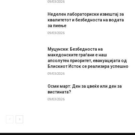
09/03/2026
Неделен лабораториски извештај за
квалитетот и безбедноста на водата
за пиење
09/03/2026
Муцунски: Безбедноста на
македонските граѓани е наш
апсолутен приоритет, евакуацијата од
Блискиот Исток се реализира успешно
09/03/2026
Осми март: Ден за цвеќе или ден за
вистината?
09/03/2026