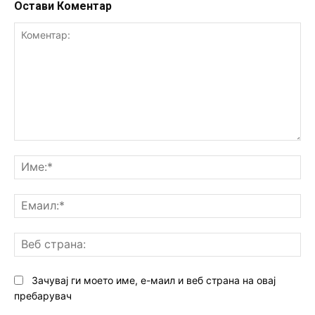
Остави Коментар
Коментар:
Им
Ем
Ве
ст
Зачувај ги моето име, е-маил и веб страна на овај
пребарувач