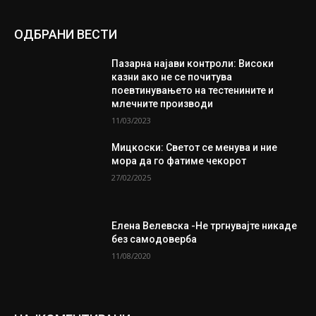
ОДБРАНИ ВЕСТИ
Пазарна најави контроли: Високи
казни ако не се почитува
поевтинувањето на тестенините и
млечните производи
11/03/2023
Мицкоски: Светот се менува и ние
мора да го фатиме чекорот
27/02/2025
Елена Велевска -Не тргнувајте никаде
без самодоверба
11/08/2020