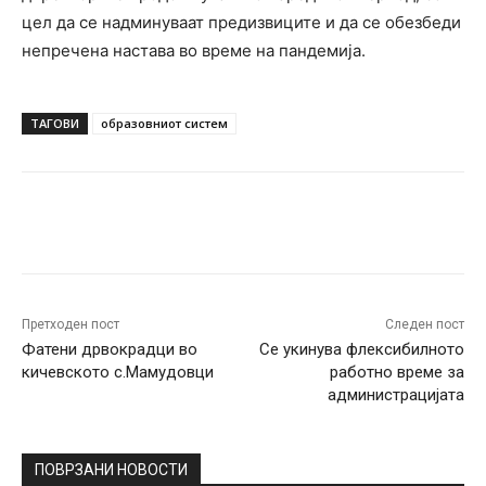
цел да се надминуваат предизвиците и да се обезбеди
непречена настава во време на пандемија.
ТАГОВИ
образовниот систем
Facebook
Twitter
Pinterest
W
Претходен пост
Следен пост
Фатени дрвокрадци во
Се укинува флексибилното
кичевското с.Мамудовци
работно време за
администрацијата
ПОВРЗАНИ НОВОСТИ