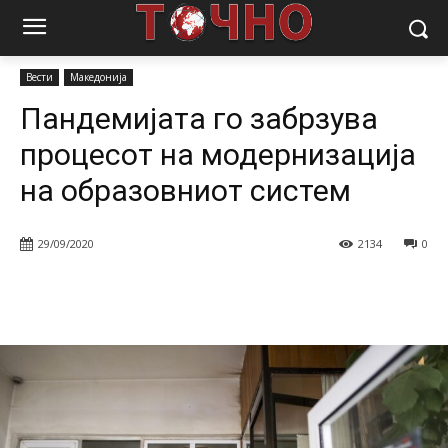
Почетна
Вести
Пандемијата го забрзува процесот на
модернизација на образовниот систем
Вести
Македонија
Пандемијата го забрзува
процесот на модернизација
на образовниот систем
29/09/2020
2134
0
Facebook
Twitter
Pinterest
W