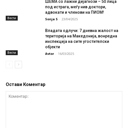
ШЕМА со лажни дијагнози – 50 лица
под истрага, меѓу нив доктори,
адвокати и членови на ПИОМ!
Вести
Sonja S
-
23/04/2025
Владата одлучи: 7 дневна жалост на
територија на Македонија, вонредна
инспекција на сите угостителски
објекти
Вести
Avtor
-
16/03/2025
Остави Коментар