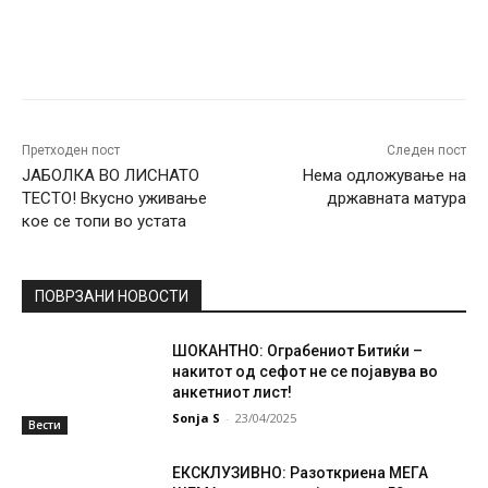
Facebook
Twitter
Pinterest
W
Претходен пост
Следен пост
ЈАБОЛКА ВО ЛИСНАТО
Нема одложување на
ТЕСТО! Вкусно уживање
државната матура
кое се топи во устата
ПОВРЗАНИ НОВОСТИ
ШОКАНТНО: Ограбениот Битиќи –
накитот од сефот не се појавува во
анкетниот лист!
Sonja S
-
23/04/2025
Вести
ЕКСКЛУЗИВНО: Разоткриена МЕГА