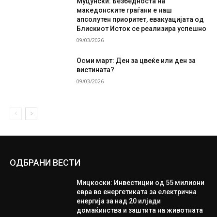
Муцунски: Безбедноста на
македонските граѓани е наш
апсолутен приоритет, евакуацијата од
Блискиот Исток се реализира успешно
09/03/2026
Осми март: Ден за цвеќе или ден за
вистината?
09/03/2026
ОДБРАНИ ВЕСТИ
Мицкоски: Инвестиции од 55 милиони
евра во енергетиката за електрична
енергија за над 20 илјади
домаќинства и заштита на животната