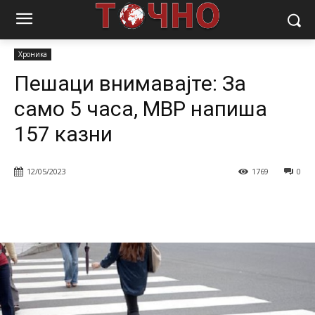
Почетна
Вести
Хроника
Пешаци внимавајте: За само 5 часа,
МВР напиша 157 казни
Хроника
Пешаци внимавајте: За
само 5 часа, МВР напиша
157 казни
12/05/2023
1769
0
Facebook
Twitter
Pinterest
W