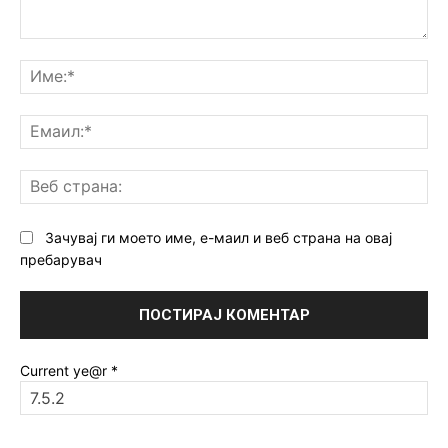
Коментар:
Им
Ем
Ве
ст
Зачувај ги моето име, е-маил и веб страна на овај
пребарувач
Current ye@r
*