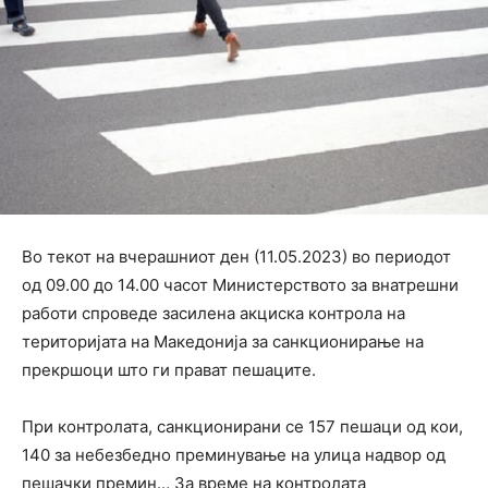
Во текот на вчерашниот ден (11.05.2023) во периодот
од 09.00 до 14.00 часот Министерството за внатрешни
работи спроведе засилена акциска контрола на
територијата на Македонија за санкционирање на
прекршоци што ги прават пешаците.
При контролата, санкционирани се 157 пешаци од кои,
140 за небезбедно преминување на улица надвор од
пешачки премин… За време на контролата