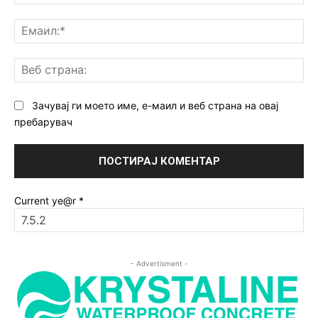
Ем
Ве
ст
Зачувај ги моето име, е-маил и веб страна на овај
пребарувач
Current ye@r
*
- Advertisment -