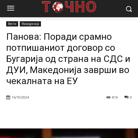
Почетна
Вести
Панова: Поради срамно потпишаниот договор
со Бугарија од страна на СДС и...
Вести
Македонија
Панова: Поради срамно
потпишаниот договор со
Бугарија од страна на СДС и
ДУИ, Македонија заврши во
чекалната на ЕУ
16/10/2024
814
0
Facebook
Twitter
Pinterest
W