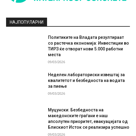
НАЈПОПУЛАРНИ
Политиките на Владата резултираат
со растечка економија: Инвестиции во
ТИРЗ ќе отворат нови 5.000 работни
места
09/03/2026
Неделен лабораториски извештај за
квалитетот и безбедноста на водата
за пиење
09/03/2026
Муцунски: Безбедноста на
македонските граѓани е наш
апсолутен приоритет, евакуацијата од
Блискиот Исток се реализира успешно
09/03/2026