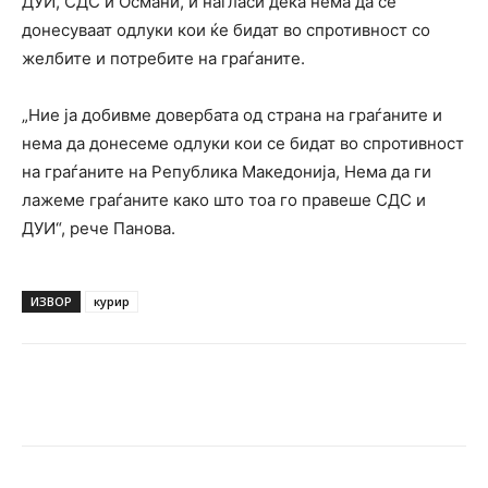
ДУИ, СДС и Османи, и нагласи дека нема да се
донесуваат одлуки кои ќе бидат во спротивност со
желбите и потребите на граѓаните.
„Ние ја добивме довербата од страна на граѓаните и
нема да донесеме одлуки кои се бидат во спротивност
на граѓаните на Република Македонија, Нема да ги
лажеме граѓаните како што тоа го правеше СДС и
ДУИ“, рече Панова.
ИЗВОР
курир
Facebook
Twitter
Pinterest
W