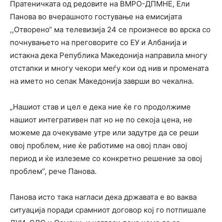
Пратеничката од редовите на ВМРО-ДПМНЕ, Ели
Панова во вчерашното гостување на емисијата
,,Отворено“ ма телевизија 24 се произнесе во врска со
почнувањето на преговорите со ЕУ и Албанија и
истакна дека Република Македонија направила многу
отстапки и многу чекори меѓу кои од нив и промената
на името но сепак Македонија заврши во чекална.
„Нашиот став и цел е дека ние ќе го продолжиме
нашиот интегративен пат но не по секоја цена, не
можеме да очекуваме утре или задутре да се реши
овој проблем, ние ќе работиме на овој план овој
период и ќе излеземе со конкретно решение за овој
проблем”, рече Панова.
Панова исто така нагласи дека државата е во ваква
ситуација поради срамниот договор кој го потпишале