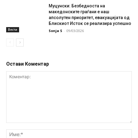
Муцунски: Безбедноста на
македонските граѓани е наш
апсолутен приоритет, евакуацијата од
Блискиот Исток се реализира успешно
Вести
Sonja S
-
09/03/2026
Остави Коментар
Коментар:
Им