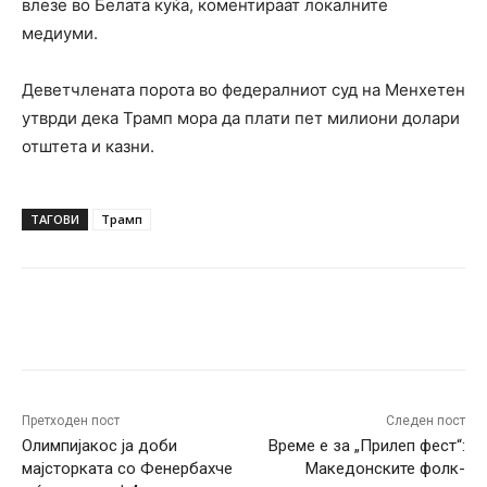
влезе во Белата куќа, коментираат локалните
медиуми.
Деветчлената порота во федералниот суд на Менхетен
утврди дека Трамп мора да плати пет милиони долари
отштета и казни.
ТАГОВИ
Трамп
Facebook
Twitter
Pinterest
W
Претходен пост
Следен пост
Олимпијакос ја доби
Време е за „Прилеп фест“:
мајсторката со Фенербахче
Македонските фолк-