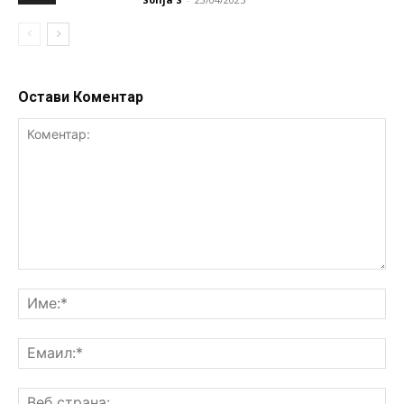
Остави Коментар
Коментар:
Им
Ем
Ве