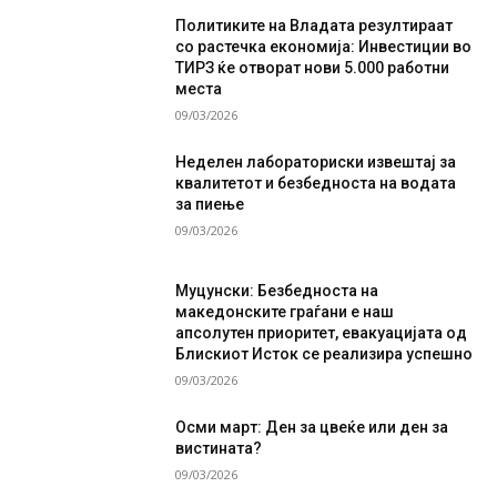
Политиките на Владата резултираат
со растечка економија: Инвестиции во
ТИРЗ ќе отворат нови 5.000 работни
места
09/03/2026
Неделен лабораториски извештај за
квалитетот и безбедноста на водата
за пиење
09/03/2026
Муцунски: Безбедноста на
македонските граѓани е наш
апсолутен приоритет, евакуацијата од
Блискиот Исток се реализира успешно
09/03/2026
Осми март: Ден за цвеќе или ден за
вистината?
09/03/2026