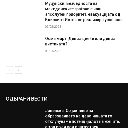
Муцунски: Безбедноста на
македонските граѓани е наш
апсолутен приоритет, евакуацијата од
Блискиот Исток се реализира успешно
09/03/2026
Осми март: Ден за цвеќе или ден за
вистината?
09/03/2026
ОДБРАНИ ВЕСТИ
Јаневска: Со јакнење на
образованието на девојчињата го
отклучуваме потенцијалот на жените,
а тоа води кон општествен