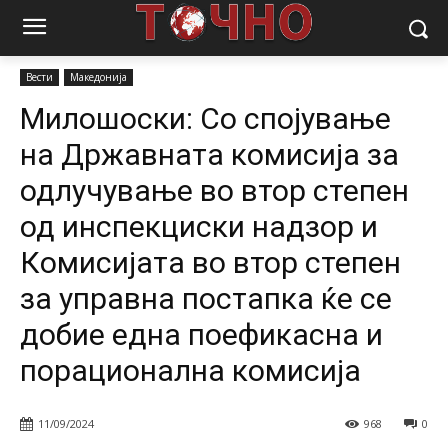
Почетна
Вести
Милошоски: Со спојување на Државната
комисија за одлучување во втор степен од...
Вести
Македонија
Милошоски: Со спојување
на Државната комисија за
одлучување во втор степен
од инспекциски надзор и
Комисијата во втор степен
за управна постапка ќе се
добие една поефикасна и
порационална комисија
11/09/2024
968
0