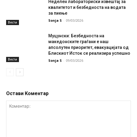
Неделен лабораториски извештај за
квалитетот и безбедноста на водата
за пиење
Sonja S
-
09/03/2026
Вести
Муцунски: Безбедноста на
македонските граѓани е наш
апсолутен приоритет, евакуацијата од
Блискиот Исток се реализира успешно
Вести
Sonja S
-
09/03/2026
Остави Коментар