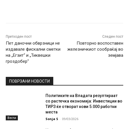
Facebook
Twitter
Pinterest
W
Претходен пост
Следен пост
Пет даночни обврзници не
Повторно воспоставен
издавале фискални сметки
железничкиот сообраќај во
на „Егзит“ и „Тиквешки
земјава
гроздобер“
ПОВРЗАНИ НОВОСТИ
Политиките на Владата резултираат
со растечка економија: Инвестиции во
ТИРЗ ќе отворат нови 5.000 работни
места
Вести
Sonja S
-
09/03/2026