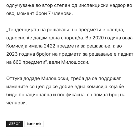
одлучување во втор степен од инспекциски надзор во
овој момент брои 7 членови.
„Тенденцијата на решавање на предмети е следна,
односно ќе дадам една споредба. Во 2020 година оваа
Комисија имала 2422 предмети за решавање, а во
2023 година бројот на предмети за решавање е паднат
на 660 предмети“, вели Милошоски.
Оттука додаде Милошоски, треба да се поддржат
измените со цел да се добие една комисија која ќе
биде порационална и поефикасна, со помал број на
челнови.
ИЗВОР
kurir.mk