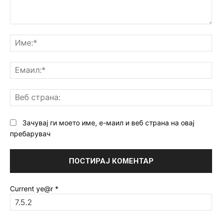
Коментар:
Им
Ем
Ве
ст
Зачувај ги моето име, е-маил и веб страна на овај
пребарувач
Current ye@r
*