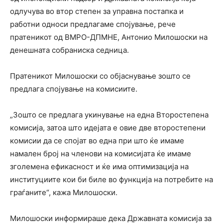
одлучува во втор степен за управна постапка и
работни односи предлагаме спојување, рече
пратеникот од ВМРО-ДПМНЕ, Антонио Милошоски на
денешната собраниска седница.
Пратеникот Милошоски со објаснување зошто се
предлага спојување на комисиите.
„Зошто се предлага укинување на една Второстепена
комисија, затоа што идејата е овие две второстепени
комисии да се спојат во една при што ќе имаме
намален број на членови на комисијата ќе имаме
зголемена ефикасност и ќе има оптимизација на
институциите кои би биле во функција на потребите на
граѓаните“, кажа Милошоски.
Милошоски информираше дека Државната комисија за