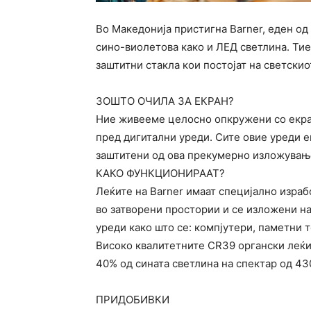
Во Македонија пристигна Barner, еден од
сино-виолетова какo и ЛЕД светлина. Тие
заштитни стакла кои постојат на светскио
ЗОШТО ОЧИЛА ЗА ЕКРАН?
Ние живееме целосно опкружени со екран
пред дигитални уреди. Сите овие уреди е
заштитени од ова прекумерно изложување
КАКО ФУНКЦИОНИРААТ?
Леќите на Barner имаат специјално израб
во затворени простории и се изложени н
уреди како што се: компјутери, паметни 
Високо квалитетните CR39 органски леќи
40% од сината светлина на спектар од 4
ПРИДОБИВКИ