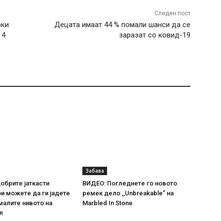
Следен пост
рки
Децата имаат 44 % помали шанси да се
 4
заразат со ковид-19
Забава
добрите јаткасти
ВИДЕО: Погледнете го новото
и можете да ги јадете
ремек дело ,,Unbreakable” на
амалите нивото на
Marbled In Stone
л