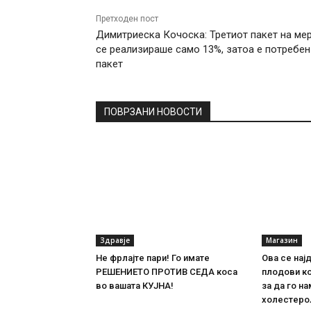
Претходен пост
Димитриеска Кочоска: Третиот пакет на ме
се реализираше само 13%, затоа е потребен
пакет
ПОВРЗАНИ НОВОСТИ
Здравје
Магазин
Не фрлајте пари! Го имате
Ова се нај
РЕШЕНИЕТО ПРОТИВ СЕДА коса
плодови ко
во вашата КУЈНА!
за да го н
холестеро