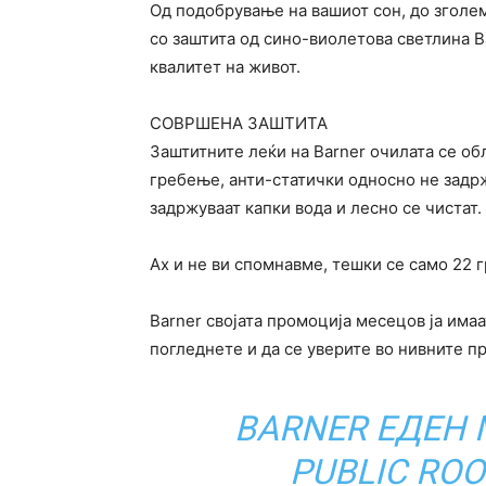
Од подобрување на вашиот сон, до зголе
со заштита од сино-виолетова светлина B
квалитет на живот.
СОВРШЕНА ЗАШТИТА
Заштитните леќи на Barner очилата се об
гребење, анти-статички односно не задр
задржуваат капки вода и лесно се чистат.
Ах и не ви спомнавме, тешки се само 22 г
Barner својата промоција месецов ја имаа
погледнете и да се уверите во нивните п
BARNER ЕДЕН 
PUBLIC ROO