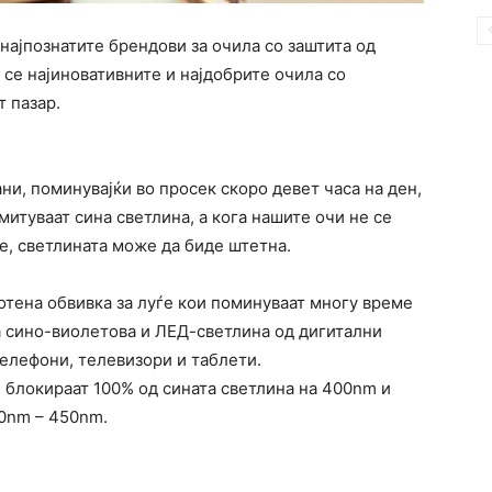
 најпознатите брендови за очила со заштита од
 се најиновативните и најдобрите очила со
т пазар.
и, поминувајќи во просек скоро девет часа на ден,
митуваат сина светлина, а кога нашите очи не се
, светлината може да биде штетна.
отена обвивка за луѓе кои поминуваат многу време
а сино-виолетова и ЛЕД-светлина од дигитални
телефони, телевизори и таблети.
 блокираат 100% од сината светлина на 400nm и
30nm – 450nm.