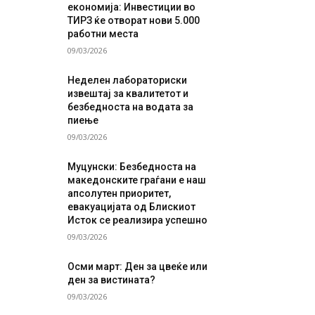
економија: Инвестиции во
ТИРЗ ќе отворат нови 5.000
работни места
09/03/2026
Неделен лабораториски
извештај за квалитетот и
безбедноста на водата за
пиење
09/03/2026
Муцунски: Безбедноста на
македонските граѓани е наш
апсолутен приоритет,
евакуацијата од Блискиот
Исток се реализира успешно
09/03/2026
Осми март: Ден за цвеќе или
ден за вистината?
09/03/2026