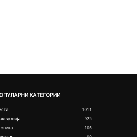
ОПУЛАРНИ КАТЕГОРИИ
ести
1011
акедонија
925
роника
106
агазин
99