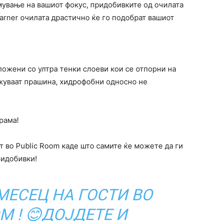
мување на вашиот фокус, придобивките од очилата
arner очилата драстично ќе го подобрат вашиот
ложени со ултра тенки слоеви кои се отпорни на
жуваат прашина, хидрофобни односно не
рама!
т во Public Room каде што самите ќе можете да ги
ридобивки!
МЕСЕЦ НА ГОСТИ ВО
M ! 😊ДОЈДЕТЕ И