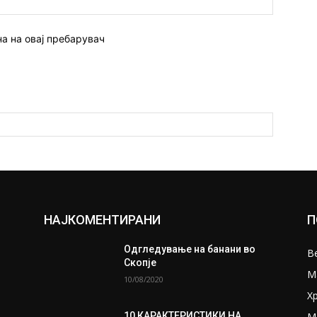
страна:
на на овај пребарувач
НАЈКОМЕНТИРАНИ
П
Одгледување на банани во
В
Скопје
М
10/08/2020
Х
М
10 КАРАКТЕРИСТИКИ НА