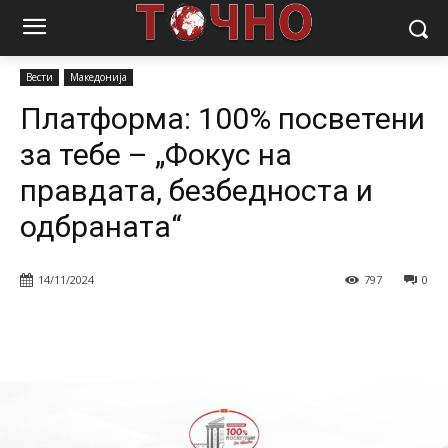
Почетна
Вести
Платформа: 100% посветени за тебе – „Фокус на
правдата, безбедноста и одбраната“
Вести
Македонија
Платформа: 100% посветени
за тебе – „Фокус на
правдата, безбедноста и
одбраната“
14/11/2024
797
0
Facebook
Twitter
Pinterest
W