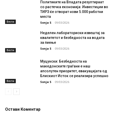
Политиките на Владата резултираат
со растечка економија: Инвестиции во
ТИРЗ ќе отворат нови 5.000 работни
места
Вести
Sonja S
-
09/03/2026
Неделен лабораториски извештај за
квалитетот и безбедноста на водата
за пиење
Sonja S
-
09/03/2026
Вести
Муцунски: Безбедноста на
македонските граѓани е наш
апсолутен приоритет, евакуацијата од
Блискиот Исток се реализира успешно
Вести
Sonja S
-
09/03/2026
Остави Коментар