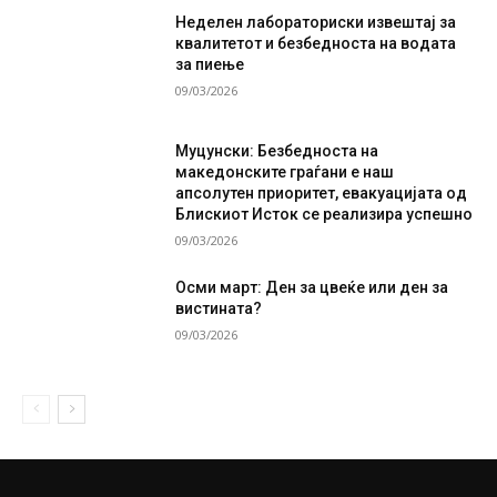
Неделен лабораториски извештај за
квалитетот и безбедноста на водата
за пиење
09/03/2026
Муцунски: Безбедноста на
македонските граѓани е наш
апсолутен приоритет, евакуацијата од
Блискиот Исток се реализира успешно
09/03/2026
Осми март: Ден за цвеќе или ден за
вистината?
09/03/2026