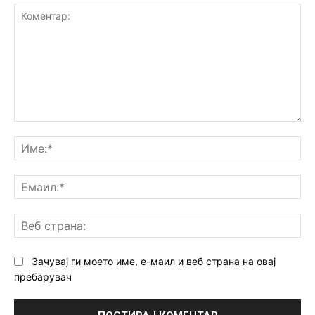
Коментар:
Им
Ем
Ве
ст
Зачувај ги моето име, е-маил и веб страна на овај
пребарувач