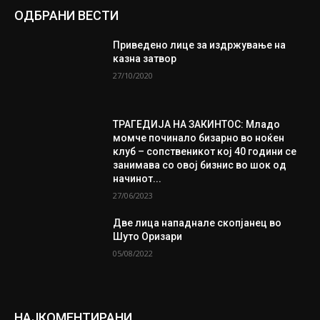
ОДБРАНИ ВЕСТИ
Приведено лице за издржување на
казна затвор
27/10/2020
ТРАГЕДИЈА НА ЗАКИНТОС: Младо
момче починало бизарно во ноќен
клуб – сопственикот кој 40 години се
занимава со овој бизнис во шок од
начинот...
27/06/2023
Две лица нападнале скопјанец во
Шуто Оризари
05/08/2022
НАЈКОМЕНТИРАНИ