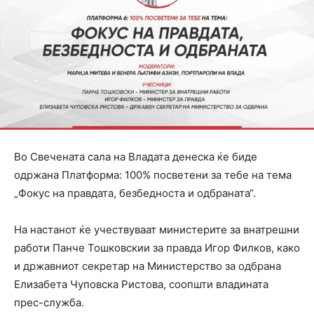
Во Свечената сала на Владата денеска ќе биде
одржана Платформа: 100% посветени за тебе на тема
„Фокус на правдата, безбедноста и одбраната“.
На настанот ќе учествуваат министерите за внатрешни
работи Панче Тошковскии за правда Игор Филков, како
и државниот секретар на Министерство за одбрана
Елизабета Чуповска Ристова, соопшти владината
прес-служба.