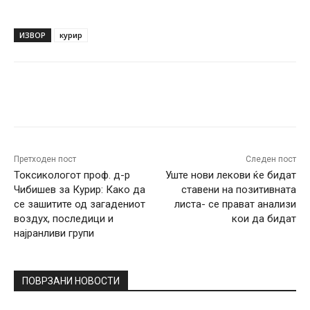
ИЗВОР
курир
Facebook
Twitter
Pinterest
W
Претходен пост
Следен пост
Токсикологот проф. д-р
Уште нови лекови ќе бидат
Чибишев за Курир: Како да
ставени на позитивната
се зашитите од загадениот
листа- се прават анализи
воздух, последици и
кои да бидат
најранливи групи
ПОВРЗАНИ НОВОСТИ