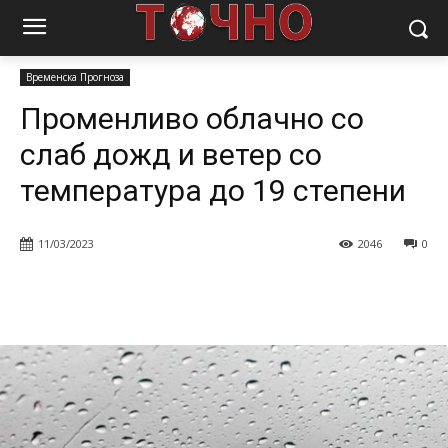
Почетна
Временска Прогноза
Променливо облачно со слаб
дожд и ветер со температура до 19 степени
Временска Прогноза
Променливо облачно со
слаб дожд и ветер со
температура до 19 степени
11/03/2023
2046
0
Facebook
Twitter
Pinterest
W