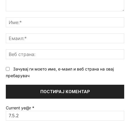
Коментар:
Им
Ем
Ве
ст
Зачувај ги моето име, е-маил и веб страна на овај
пребарувач
Current ye@r
*