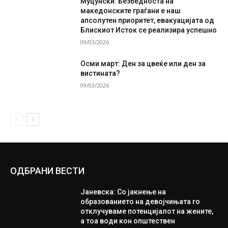
Муцунски: Безбедноста на
македонските граѓани е наш
апсолутен приоритет, евакуацијата од
Блискиот Исток се реализира успешно
09/03/2026
Осми март: Ден за цвеќе или ден за
вистината?
09/03/2026
ОДБРАНИ ВЕСТИ
Јаневска: Со јакнење на
образованието на девојчињата го
отклучуваме потенцијалот на жените,
а тоа води кон општествен