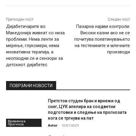
Претходен пост
Следен пост
Дијабетичарите во
Пазарна најави контроли:
Македонија живеат со низа
Високи казни ако не се
проблеми: Нема ленти за
почитува поевтинувањето
мерење, глукомери, нема
на тестенините и млечните
иновативна терапија, а
производи
неопходни се и сензори за
детскиот дијабетес
ПОВРЗАНИ НОВОСТИ
Претстои студен бран и врнежи од
снег, ЦУК апелира на соодветни
подготовки и следење на прогнозата
кога се тргнува на пат
Временска
Прогноза
Avtor
-
10/01/2025