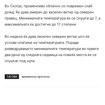
Во Скопје, променливо облачно со повремен слаб
дожд. Ќе дува умерен до засилен ветер од северен
правец. Минималната температура ќе се спушти до 7, а
максималната ќе достигне до 17 степени.
Во недела ќе дува засилен северен ветер што ќе
услови опаѓање на температурата. Поради
разведрувањето минималните температури во првите
два дена од следната седмица на повеќе места ќе се
спуштат под нула.
ТАГОВИ
временска прогноза
Facebook
Twitter
Pinterest
W