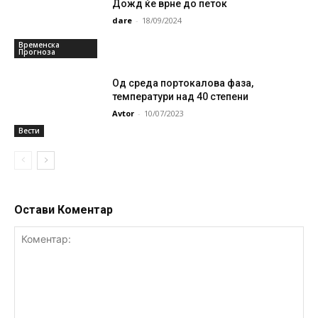
Дожд ќе врне до петок
dare
-
18/09/2024
Временска
Прогноза
Од среда портокалова фаза,
температури над 40 степени
Avtor
-
10/07/2023
Вести
Остави Коментар