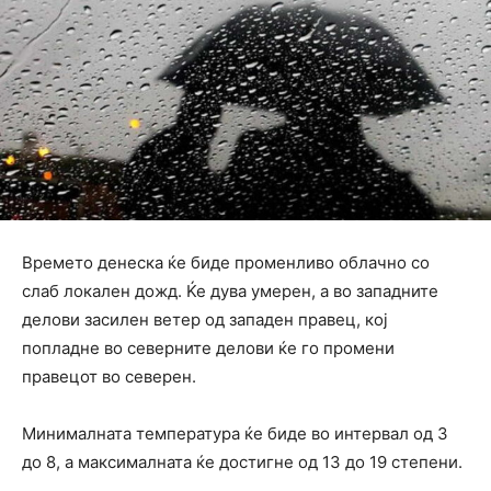
Времето денеска ќе биде променливо облачно со
слаб локален дожд. Ќе дува умерен, а во западните
делови засилен ветер од западен правец, кој
попладне во северните делови ќе го промени
правецот во северен.
Минималната температура ќе биде во интервал од 3
до 8, а максималната ќе достигне од 13 до 19 степени.