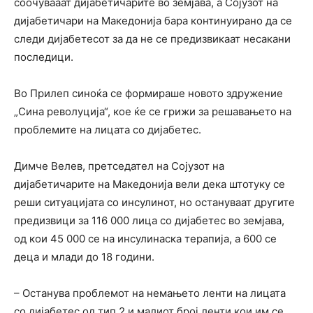
соочувааат дијабетичарите во земјава, а Сојузот на
дијабетичари на Македонија бара континуирано да се
следи дијабетесот за да не се предизвикаат несакани
последици.
Во Прилеп синоќа се формираше новото здружение
„Сина револуција“, кое ќе се грижи за решавањето на
проблемите на лицата со дијабетес.
Димче Велев, претседател на Сојузот на
дијабетичарите на Македонија вели дека штотуку се
реши ситуацијата со инсулинот, но остануваат другите
предизвици за 116 000 лица со дијабетес во земјава,
од кои 45 000 се на инсулинаска терапија, а 600 се
деца и млади до 18 години.
– Останува проблемот на немањето ленти на лицата
со дијабетес од тип 2 и малиот број ленти кои им се