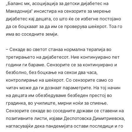
„Баланс мк, асоцијација за детски дијабетес на
Македонија“ инсистира на сензорите за мерење
дијабетес кај децата, со што ќе се избегне постојано
да се боцкааат за да им се проверува шеќерот. Тоа го
има во соседните земји.
– Секаде во светот станаа нормална терапија во
третирањето на дијабетесот. Ние континуирано пет
години ги бараме. Сензорите се за континуирано и
безболно, без боцкање на секои два часа,
контролирање на шеќерот. Со сензорите само со
читач може да ги дознаат параметрите. На тој начин
на децата им обезбедуваме безбеден престој во
градинка, во училиште, мирни ноќи за спиење.
Сензорите секаде во соседните држави се ставени на
позитивните листи, изјави Деспотовска Димитриевска,
нагласувајќи дека пандемијата остави последици и го