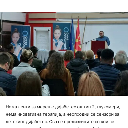
Нема ленти за мерење дијабетес од тип 2, глукомери,
нема иновативна терапија, а неопходни се сензори за
детскиот дијабетес. Ова се предизвиците со кои се