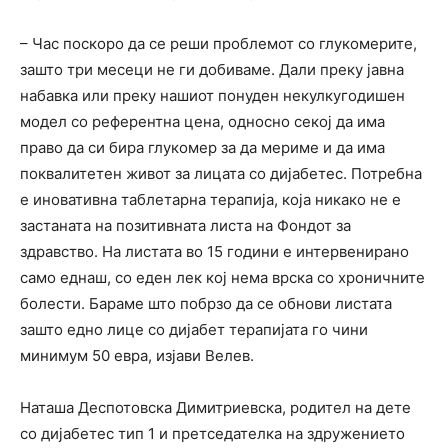
– Час поскоро да се реши проблемот со глукомерите,
зашто три месеци не ги добиваме. Дали преку јавна
набавка или преку нашиот понуден некулкугодишен
модел со референтна цена, односно секој да има
право да си бира глукомер за да мериме и да има
поквалитетен живот за лицата со дијабетес. Потребна
е иновативна таблетарна терапија, која никако не е
застаната на позитивната листа на Фондот за
здравство. На листата во 15 години е интервенирано
само еднаш, со еден лек кој нема врска со хроничните
болести. Бараме што побрзо да се обнови листата
зашто едно лице со дијабет терапијата го чини
минимум 50 евра, изјави Велев.
Наташа Деспотовска Димитриевска, родител на дете
со дијабетес тип 1 и претседателка на здружението