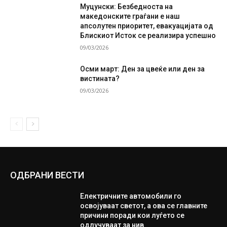
Муцунски: Безбедноста на
македонските граѓани е наш
апсолутен приоритет, евакуацијата од
Блискиот Исток се реализира успешно
09/03/2026
Осми март: Ден за цвеќе или ден за
вистината?
09/03/2026
ОДБРАНИ ВЕСТИ
Електричните автомобили го
освојуваат светот, а ова се главните
причини поради кои луѓето се
одлучуваат за нив