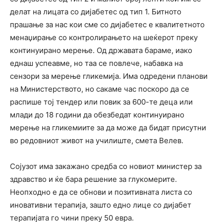
делат на лицата со дијабетес од тип 1. Битното
прашање за нас кои сме со дијабетес е квалитетното
менаџирање со контролирањето на шеќерот преку
континуирано мерење. Од државата бараме, иако
еднаш успеавме, но таа се повлече, набавка на
сензори за мерење гликемија. Има одредени планови
на Министерството, но сакаме час поскоро да се
распише тој тендер или повик за 600-те деца или
млади до 18 години да обезбедат континуирано
мерење на гликемиите за да може да бидат присутни
во редовниот живот на училиште, смета Велев.
Сојузот има закажано средба со новиот министер за
здравство и ќе бара решение за глукомерите.
Неопходно е да се обнови и позитивната листа со
иновативни терапија, зашто едно лице со дијабет
терапијата го чини преку 50 евра.