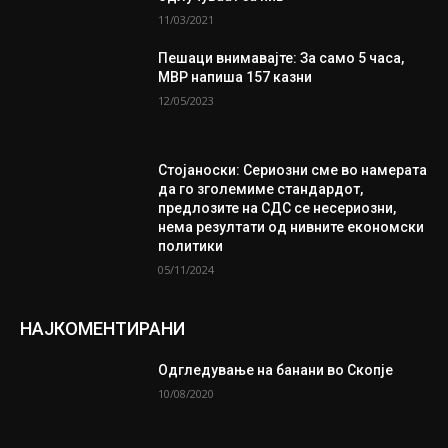
11/03/2021
Пешаци внимавајте: За само 5 часа,
МВР напиша 157 казни
12/05/2023
Стојаноски: Сериозни сме во намерата
да го зголемиме стандардот,
предлозите на СДС се несериозни,
нема резултати од нивните економски
политики
05/11/2024
НАЈКОМЕНТИРАНИ
Одгледување на банани во Скопје
10/08/2020