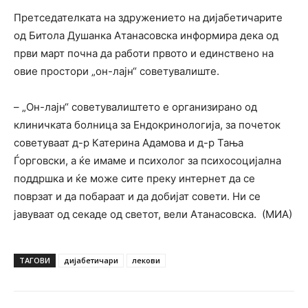
Претседателката на здружението на дијабетичарите
од Битола Душанка Атанасовска информира дека од
први март почна да работи првото и единствено на
овие простори „он-лајн“ советувалиште.
– „Он-лајн“ советувалиштето е организирано од
клиничката болница за Ендокринологија, за почеток
советуваат д-р Катерина Адамова и д-р Тања
Ѓорговски, а ќе имаме и психолог за психосоцијална
поддршка и ќе може сите преку интернет да се
поврзат и да побараат и да добијат совети. Ни се
јавуваат од секаде од светот, вели Атанасовска. (МИА)
ТАГОВИ
дијабетичари
лекови