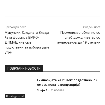
Facebook
Twitter
Pinterest
W
Претходен пост
Следен пост
Муцунски: Следната Влада
Променливо облачно со
ќе ја формира ВМРО-
слаб дожд и ветер со
ДПМНЕ, ние сме
температура до 19 степени
подготвени за избори уште
утре
ПОВРЗАНИ НОВОСТИ
Гимназијата на 21 век: подготвени ли
сме за новата концепција?
Sonja S
-
03/03/2026
Uncategorized