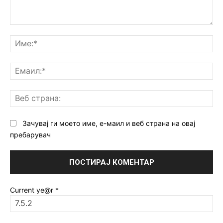
Коментар:
Им
Ем
Ве
ст
Зачувај ги моето име, е-маил и веб страна на овај
пребарувач
Current ye@r
*