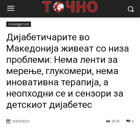
Почетна
Uncategorized
Дијабетичарите во Македонија живеат
со низа проблеми: Нема ленти за мерење, глукомери,...
Uncategorized
Дијабетичарите во
Македонија живеат со низа
проблеми: Нема ленти за
мерење, глукомери, нема
иновативна терапија, а
неопходни се и сензори за
детскиот дијабетес
10/03/2023
2074
0
Facebook
Twitter
Pinterest
W