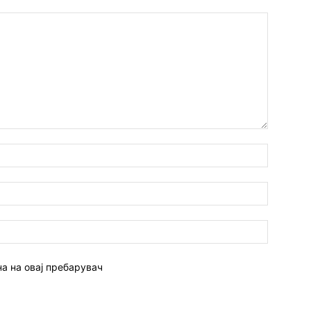
Име:*
Емаил:*
Веб
страна:
на на овај пребарувач