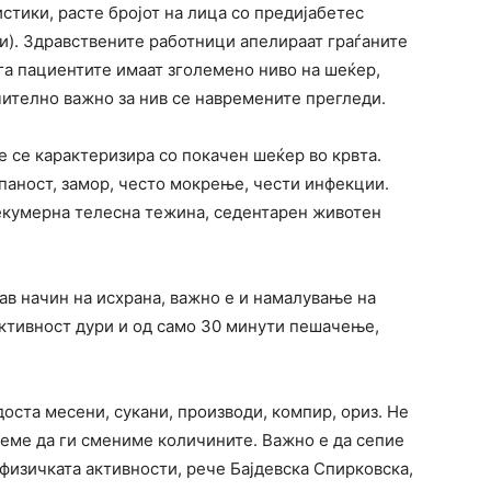
стики, расте бројот на лица со предијабетес
и). Здравствените работници апелираат граѓаните
ога пациентите имаат зголемено ниво на шеќер,
чително важно за нив се навремените прегледи.
е се карактеризира со покачен шеќер во крвта.
спаност, замор, често мокрење, чести инфекции.
рекумерна телесна тежина, седентарен животен
рав начин на исхрана, важно е и намалување на
активност дури и од само 30 минути пешачење,
доста месени, сукани, производи, компир, ориз. Не
еме да ги смениме количините. Важно е да сепие
 физичката активности, рече Бајдевска Спирковска,