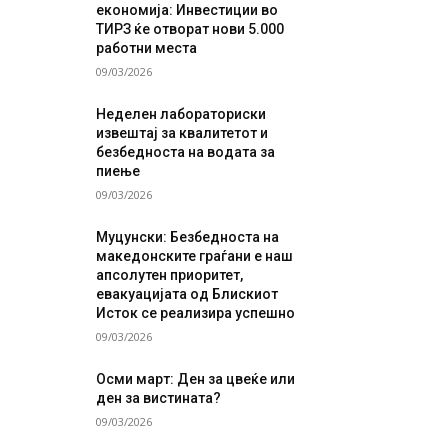
економија: Инвестиции во
ТИРЗ ќе отворат нови 5.000
работни места
09/03/2026
Неделен лабораториски
извештај за квалитетот и
безбедноста на водата за
пиење
09/03/2026
Муцунски: Безбедноста на
македонските граѓани е наш
апсолутен приоритет,
евакуацијата од Блискиот
Исток се реализира успешно
09/03/2026
Осми март: Ден за цвеќе или
ден за вистината?
09/03/2026