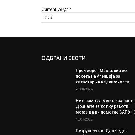
Current ye@r
*
ОДБРАНИ ВЕСТИ
Премиерот Мицкоски во
посета на Агенција за
катастар на недвижности
23/08/2024
Не е само за миење на раце:
Дознајте за колку работи
може да ви помогне САПУН
15/07/2022
Петрушевски: Дали еден