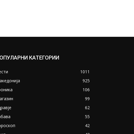
ОПУЛАРНИ КАТЕГОРИИ
ести
1011
акедонија
925
роника
106
агазин
99
дравје
62
абава
55
ороскоп
42