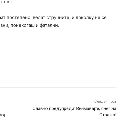
толог.
ат постепено, велат стручните, и доколку не се
зни, понекогаш и фатални.
terest
WhatsApp
Следен пост
Славчо предупреди: Внимавајте, снег на
вој
Стража!