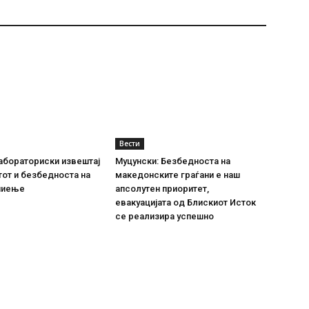
Вести
абораториски извештај
Муцунски: Безбедноста на
тот и безбедноста на
македонските граѓани е наш
пиење
апсолутен приоритет,
евакуацијата од Блискиот Исток
се реализира успешно