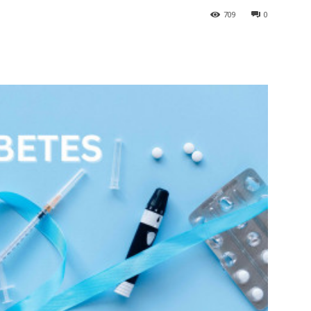
709
0
terest
WhatsApp