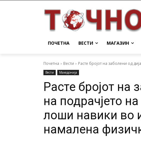
ПОЧЕТНА
ВЕСТИ
МАГАЗИН
Почетна
Вести
Расте бројот на заболени од диј
Вести
Македонија
Расте бројот на 
на подрачјето на
лоши навики во 
намалена физичк