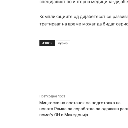
специјалист по интерна медицина-дијабе
Компликациите од дијабетесот се развива
третираат на време можат да бидат серио
ИЗВОР
курир
Facebook
Twitter
Pin
Претходен пост
Мицкоски на состанок за подготовка на
новата Рамка за соработка за одржлив раз
помеѓу ОН и Македонија