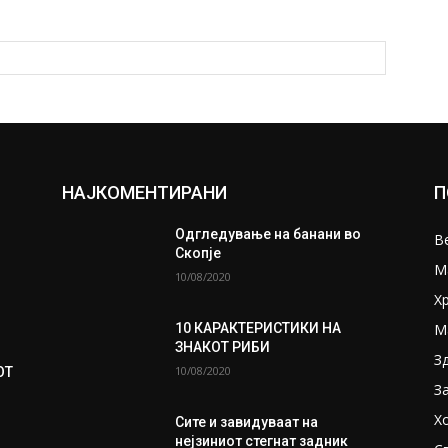
НАЈКОМЕНТИРАНИ
П
Одгледување на банани во
В
Скопје
М
10/08/2020
Х
М
10 КАРАКТЕРИСТИКИ НА
ЗНАКОТ РИБИ
З
10/08/2020
ОТ
З
Х
Сите и завидуваат на
нејзиниот стегнат задник