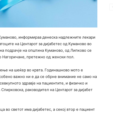
о Куманово, информираа денеска надлежните лекари
тоците на Центарот за дијабетес од Куманово во
на подрачје на општина Куманово, од Липково се
о Нагоричане, претежно од женски пол.
ење на шеќер во крвта. Годинашново мото е
особено важно ни е да се обрне внимание не само на
 севкупното здравје на пациентите, и физичко и
а Спирковска, раководител на Центарот за дијабет
ца во светот има дијабетес, а секој втор е пациент