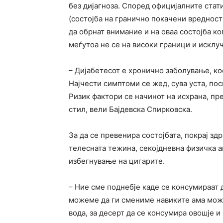
без дијагноза. Според официјалните стати
(состојба на гранично покачени вредност
да обрнат внимание и на оваа состојба к
меѓутоа не се на високи граници и исклу
– Дијабетесот е хронично заболување, ко
Најчести симптоми се жед, сува уста, по
Ризик фактори се начинот на исхрана, п
стил, вели Бајдевска Спирковска.
За да се превенира состојбата, покрај зд
телесната тежина, секојдневна физичка 
избегнување на цигарите.
– Ние сме поднебје каде се консумираат 
можеме да ги смениме навиките ама мож
вода, за десерт да се консумира овошје и