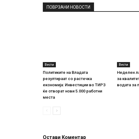
ПОВРЗАНИ НОВОСТИ
Вести
Вести
Политиките на Владата
Неделен л
резултираат со растечка
за квалите
економија: Инвестиции во ТИРЗ
водата за 
ќе отворат нови 5.000 работни
места
Остави Коментар