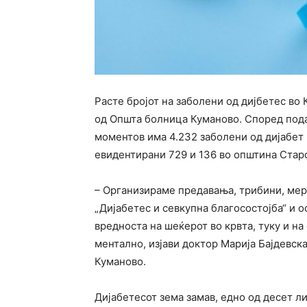
Расте бројот на заболени од дијбетес в
од Општа болница Куманово. Според пода
моментов има 4.232 заболени од дијабет 
евидентирани 729 и 136 во општина Стар
– Организираме предавања, трибини, мер
„Дијабетес и севкупна благосостојба“ и 
вредноста на шеќерот во крвта, туку и на
ментално, изјави доктор Марија Бајдевск
Куманово.
Дијабетесот зема замав, едно од десет ли