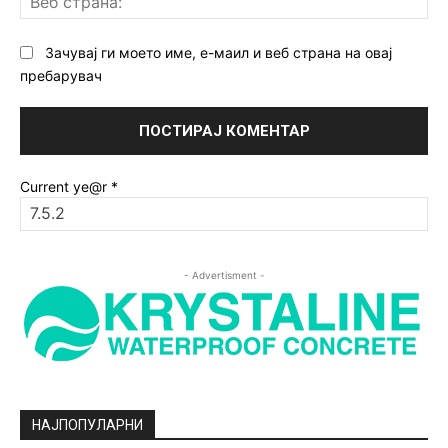
ст
Зачувај ги моето име, е-маил и веб страна на овај
пребарувач
Current ye@r
*
- Advertisment -
НАЈПОПУЛАРНИ