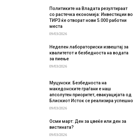
Политиките на Владата резултираат
со растечка економија: Инвестиции во
ТИРЗ ќе отворат нови 5.000 работни
места
09/03/2026
Неделен лабораториски извештај за
квалитетот и безбедноста на водата
за пиење
09/03/2026
Муцунски: Безбедноста на
македонските граѓани е наш
апсолутен приоритет, евакуацијата од
Блискиот Исток се реализира успешно
09/03/2026
Осми март: Ден за цвеќе или ден за
вистината?
09/03/2026