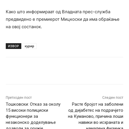
Како што информираат од Владната прес-служба
предвидено е премиерот Мицкоски да има обраќање
на овој состанок.
ИЗВОР
курир
Facebook
Twitter
Pinterest
W
Претходен пост
Следен пост
Тошковски: Oтказ за околу
Расте бројот на заболени
15 високи полициски
од дијабетес на подрачјето
функционери за
на Куманово, причина лоши
незаконско доделување
навики во исхраната и
дозволи за оружје
намалена физичка