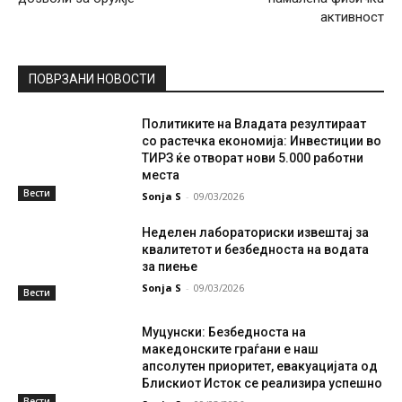
активност
ПОВРЗАНИ НОВОСТИ
Политиките на Владата резултираат
со растечка економија: Инвестиции во
ТИРЗ ќе отворат нови 5.000 работни
места
Вести
Sonja S
-
09/03/2026
Неделен лабораториски извештај за
квалитетот и безбедноста на водата
за пиење
Sonja S
-
09/03/2026
Вести
Муцунски: Безбедноста на
македонските граѓани е наш
апсолутен приоритет, евакуацијата од
Блискиот Исток се реализира успешно
Вести