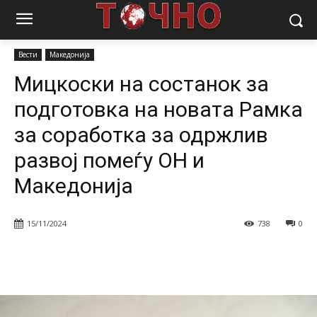
Почетна
Вести
Мицкоски на состанок за подготовка на новата
Рамка за соработка за одржлив...
Вести
Македонија
Мицкоски на состанок за
подготовка на новата Рамка
за соработка за одржлив
развој помеѓу ОН и
Македонија
15/11/2024
738
0
Facebook
Twitter
Pinterest
W