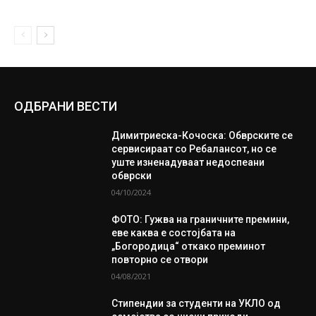
ОДБРАНИ ВЕСТИ
Димитриеска-Кочоска: Обврските се
сервисираат со Ребалансот, но се
уште изненадуваат недоспеани
обврски
04/10/2024
ФОТО: Гужва на граничните премини,
еве каква е состојбата на
„Богородица“ откако преминот
повторно се отвори
04/08/2021
Стипендии за студенти на УКЛО од