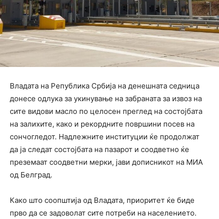
Владата на Република Србија на денешната седница
донесе одлука за укинување на забраната за извоз на
сите видови масло по целосен преглед на состојбата
на залихите, како и рекордните површини посев на
сончогледот. Надлежните институции ќе продолжат
да ја следат состојбата на пазарот и соодветно ќе
преземаат соодветни мерки, јави дописникот на МИА
од Белград.
Како што соопштија од Владата, приоритет ќе биде
прво да се задоволат сите потреби на населението.