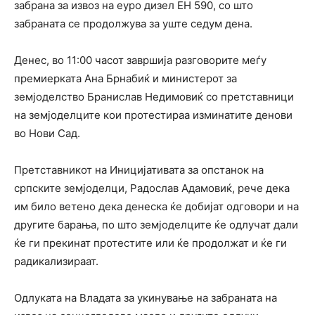
забрана за извоз на еуро дизел ЕН 590, со што
забраната се продолжува за уште седум дена.
Денес, во 11:00 часот завршија разговорите меѓу
премиерката Ана Брнабиќ и министерот за
земјоделство Бранислав Недимовиќ со претставници
на земјоделците кои протестираа изминатите денови
во Нови Сад.
Претставникот на Иницијативата за опстанок на
српските земјоделци, Радослав Адамовиќ, рече дека
им било ветено дека денеска ќе добијат одговори и на
другите барања, по што земјоделците ќе одлучат дали
ќе ги прекинат протестите или ќе продолжат и ќе ги
радикализираат.
Одлуката на Владата за укинување на забраната на