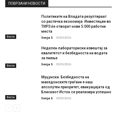
ПОВРЗАНИ НОВОСТИ
Политиките на Владата резултираат
со растечка економија: Инвестиции во
ТИРЗ ќе отворат нови 5.000 работни
места
Вести
Sonja S
-
09/03/2026
Неделен лабораториски извештај за
квалитетот и безбедноста на водата
за пиење
Sonja S
-
09/03/2026
Вести
Муцунски: Безбедноста на
македонските граѓани е наш
апсолутен приоритет, евакуацијата од
Блискиот Исток се реализира успешно
Вести
Sonja S
-
09/03/2026