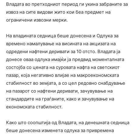
Владата во претходниот период ги укина забраните за
извоз на сите видови жито кои беа предмет на
ограничени извозни мерки.
На владината седница беше донесена и Одлука за
времено намалување на висината на акцизата на
одредени нафтени деривати за 10 отсто. Владата ја
донесе оваа одлука имајќи ја предвид моменталната
состојба со цената на суровата нафта на светскиот
пазар, која негативно влијае на макроекономската
стабилност во земјата, а со цел редовно снабдување
на пазарот со нафтени деривати, зачувување на
стандардите на граѓаните, како и зачувување на
економската стабилност.
Како што соопштија од Владата, на денешната седница
беше донесена изменета одлука за привремена