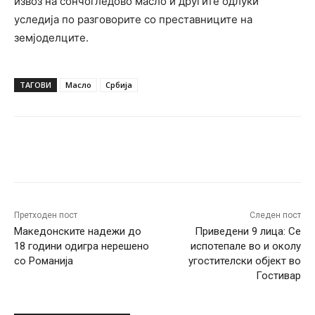
извоз на сончогледово масло и другите одлуки
уследија по разговорите со преставниците на
земјоделците.
ТАГОВИ
Масло
Србија
Facebook
Twitter
Pinterest
W
Претходен пост
Следен пост
Македонските надежи до
Приведени 9 лица: Се
18 години одигра нерешено
испотепале во и околу
со Романија
угостителски објект во
Гостивар