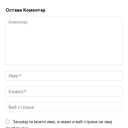
Остави Коментар
Коментар:
Им
Ем
Ве
ст
Зачувај ги моето име, е-маил и веб страна на овај