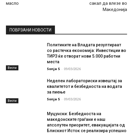
масло
сакал да влезе во
Македонија
ПОВРЗАНИ НОВОСТИ
Политиките на Владата резултираат
со растечка економија: Инвестиции во
ТИРЗ ќе отворат нови 5.000 работни
места
Вести
Sonja S
-
09/03/2026
Неделен лабораториски извештај за
квалитетот и безбедноста на водата
за пиење
Sonja S
-
09/03/2026
Вести
Муцунски: Безбедноста на
македонските граѓани е наш
апсолутен приоритет, евакуацијата од
Блискиот Исток се реализира успешно