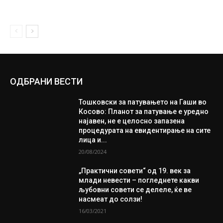
ОДБРАНИ ВЕСТИ
Тошковски за патувањето на Гаши во
Косово: Планот за патување е уредно
најавен, не е целосно запазена
процедурата на евидентирање на сите
лица и...
20/08/2024
„Практични совети“ од 19. век за
млади невести – погледнете какви
љубовни совети се делеле, ќе ве
насмеат до солзи!
16/03/2021