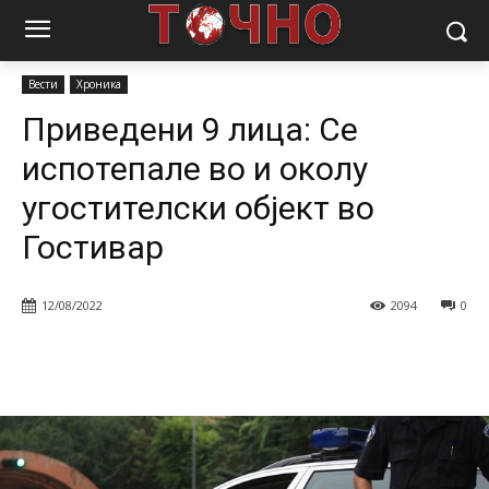
Почетна
Вести
Приведени 9 лица: Се испотепале во и околу
угостителски објект во Гостивар
Вести
Хроника
Приведени 9 лица: Се
испотепале во и околу
угостителски објект во
Гостивар
12/08/2022
2094
0
Facebook
Twitter
Pinterest
W