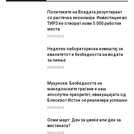
Политиките на Владата резултираат
со растечка економија: Инвестиции во
ТИРЗ ќе отворат нови 5.000 работни
места
09/03/2026
Неделен лабораториски извештај за
квалитетот и безбедноста на водата
за пиење
09/03/2026
Муцунски: Безбедноста на
македонските граѓани е наш
апсолутен приоритет, евакуацијата од
Блискиот Исток се реализира успешно
09/03/2026
Осми март: Ден за цвеќе или ден за
вистината?
09/03/2026