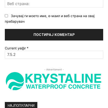
Ве
ст
Зачувај ги моето име, е-маил и веб страна на овај
пребарувач
Current ye@r
*
- Advertisment -
НАЈПОПУЛАРНИ