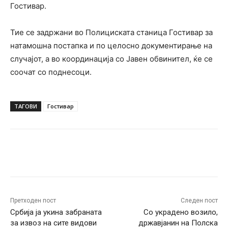
Гостивар.
Тие се задржани во Полициската станица Гостивар за
натамошна постапка и по целосно документирање на
случајот, а во координација со Јавен обвинител, ќе се
соочат со поднесоци.
ТАГОВИ
Гостивар
Facebook
Twitter
Pinterest
W
Претходен пост
Следен пост
Србија ја укина забраната
Со украдено возило,
за извоз на сите видови
државјанин на Полска