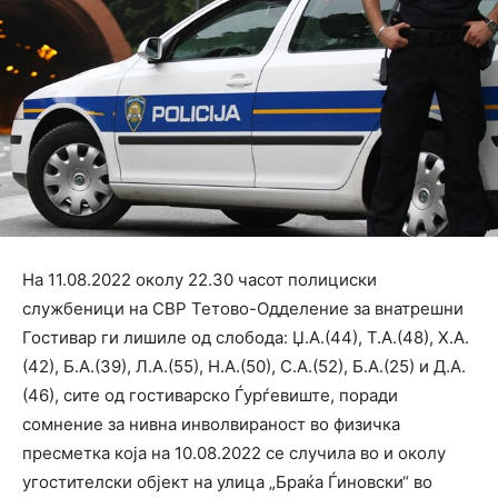
На 11.08.2022 околу 22.30 часот полициски
службеници на СВР Тетово-Одделение за внатрешни
Гостивар ги лишиле од слобода: Џ.А.(44), Т.А.(48), Х.А.
(42), Б.А.(39), Л.А.(55), Н.А.(50), С.А.(52), Б.А.(25) и Д.А.
(46), сите од гостиварско Ѓурѓевиште, поради
сомнение за нивна инволвираност во физичка
пресметка која на 10.08.2022 се случила во и околу
угостителски објект на улица „Браќа Ѓиновски“ во