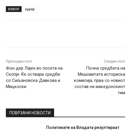
ИЗВОР
курир
Facebook
Twitter
Pinterest
W
Претходен пост
Следен пост
Фон дер Лајен во посета на
Почна средбата на
Скопје: Ќе оствари средби
Мешовитата историска
со Сиљановска Давкова и
комисија, прва со новиот
Мицкоски
состав на македонскиот
тим
ПОВРЗАНИ НОВОСТИ
Политиките на Владата резултираат