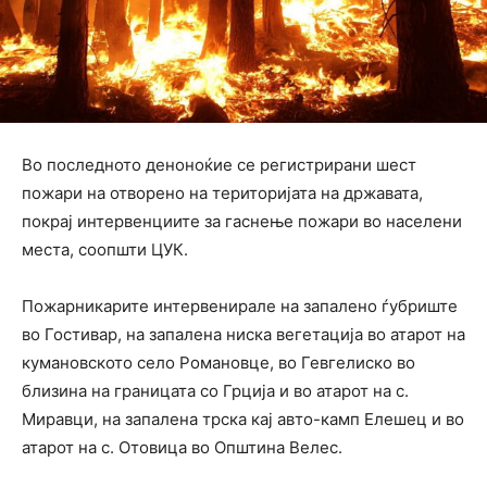
Во последното деноноќие се регистрирани шест
пожари на отворено на територијата на државата,
покрај интервенциите за гаснење пожари во населени
места, соопшти ЦУК.
Пожарникарите интервенирале на запалено ѓубриште
во Гостивар, на запалена ниска вегетација во атарот на
кумановското село Романовце, во Гевгелиско во
близина на границата со Грција и во атарот на с.
Миравци, на запалена трска кај авто-камп Елешец и во
атарот на с. Отовица во Општина Велес.