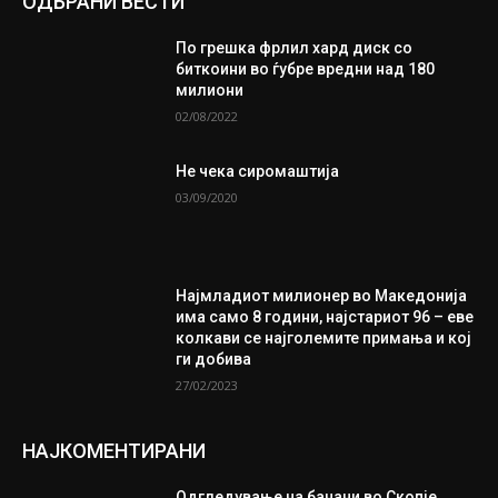
ОДБРАНИ ВЕСТИ
По грешка фрлил хард диск со
биткоини во ѓубре вредни над 180
милиони
02/08/2022
Не чека сиромаштија
03/09/2020
Најмладиот милионер во Македонија
има само 8 години, најстариот 96 – еве
колкави се најголемите примања и кој
ги добива
27/02/2023
НАЈКОМЕНТИРАНИ
Одгледување на банани во Скопје