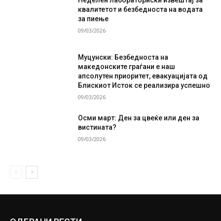
Неделен лабораториски извештај за
квалитетот и безбедноста на водата
за пиење
09/03/2026
Муцунски: Безбедноста на
македонските граѓани е наш
апсолутен приоритет, евакуацијата од
Блискиот Исток се реализира успешно
09/03/2026
Осми март: Ден за цвеќе или ден за
вистината?
09/03/2026