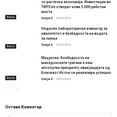
со растечка економија: Инвестиции во
ТИРЗ ќе отворат нови 5.000 работни
места
Вести
Sonja S
-
09/03/2026
Неделен лабораториски извештај за
квалитетот и безбедноста на водата
за пиење
Sonja S
-
09/03/2026
Вести
Муцунски: Безбедноста на
македонските граѓани е наш
апсолутен приоритет, евакуацијата од
Блискиот Исток се реализира успешно
Вести
Sonja S
-
09/03/2026
Остави Коментар