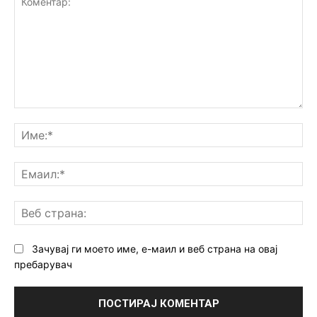
Коментар:
Им
Ем
Ве
ст
Зачувај ги моето име, е-маил и веб страна на овај
пребарувач