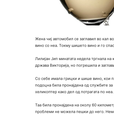
Жена чиј автомобил се заглавил во кал в
вино со неа. Токму шишето вино и го спа
Лилијан Јип минатата недела тргнала на 
држава Викторија, но погрешила и заглави
Со себе имала грицки и шише вино, кои пл
подоцна била пронајдена од службите за 
хеликоптер како дел од потрагата по неа.
Таа била пронајдена на околу 60 километ
проблеми не можела пешки до него. Нема