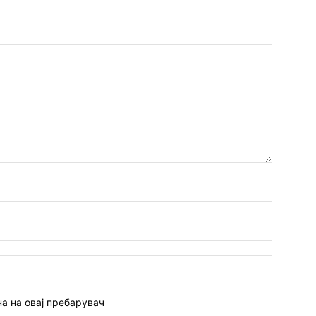
Име:*
Емаил:*
Веб
страна:
на на овај пребарувач