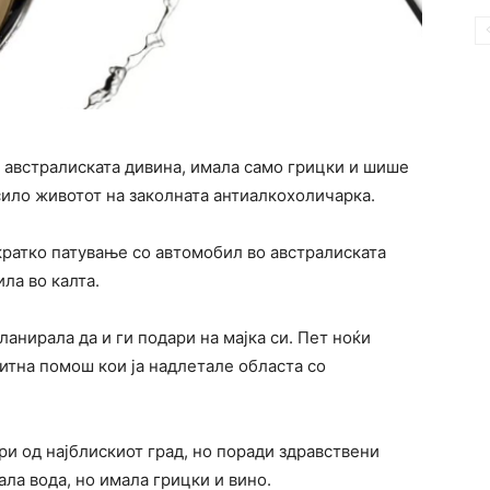
о австралиската дивина, имала само грицки и шише
сило животот на заколната антиалкохоличарка.
кратко патување со автомобил во австралиската
ла во калта.
анирала да и ги подари на мајка си. Пет ноќи
итна помош кои ја надлетале областа со
ри од најблискиот град, но поради здравствени
ла вода, но имала грицки и вино.