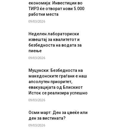
економија: Инвестиции во
ТИРЗ ќе отворат нови 5.000
работни места
09/03/2026
Неделен лабораториски
извештај за квалитетот и
безбедноста на водата за
пиење
09/03/2026
Муцунски: Безбедноста на
македонските граѓани е наш
апсолутен приоритет,
евакуацијата од Блискиот
Исток се реализира успешно
09/03/2026
Осми март: Ден за цвеќе или
ден за вистината?
09/03/2026