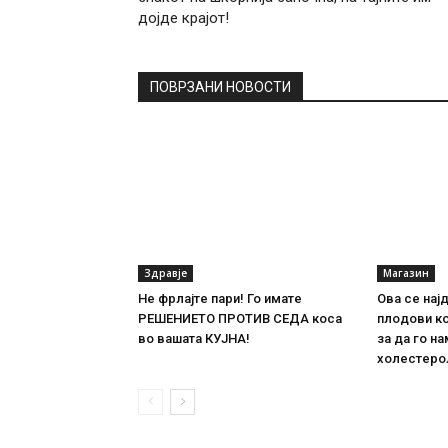
дојде крајот!
ПОВРЗАНИ НОВОСТИ
Здравје
Магазин
Не фрлајте пари! Го имате
Ова се нај
РЕШЕНИЕТО ПРОТИВ СЕДА коса
плодови ко
во вашата КУЈНА!
за да го н
холестеро