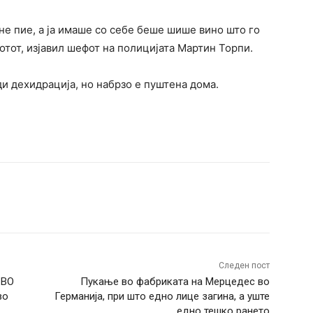
не пие, а ја имаше со себе беше шише вино што го
отот, изјавил шефот на полицијата Мартин Торпи.
и дехидрација, но набрзо е пуштена дома.
terest
WhatsApp
Следен пост
 ВО
Пукање во фабриката на Мерцедес во
во
Германија, при што едно лице загина, а уште
едно тешко рането