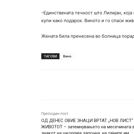
-Единствената течност што Лилијан, која 
купи како подарок. Виното и го спаси жив
Жената била пренесена во болница порад
ТАГОВИ
Вино
Facebook
Twitter
Pin
Претходен пост
ОД ДЕНЕС ОВИЕ ЗНАЦИ ВРТАТ „НОВ ЛИСТ“
ЖИВОТОТ – затемнувањето на месечината 
знакот на шкорпија започна, на тајните им