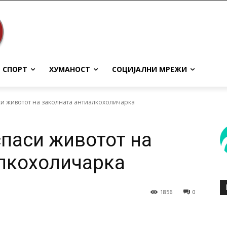
СПОРТ
ХУМАНОСТ
СОЦИЈАЛНИ МРЕЖИ
и животот на заколната антиалкохоличарка
спаси животот на
лкохоличарка
1856
0
terest
WhatsApp