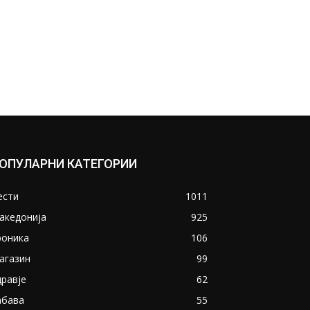
ОПУЛАРНИ КАТЕГОРИИ
ести
1011
акедонија
925
роника
106
агазин
99
дравје
62
абава
55