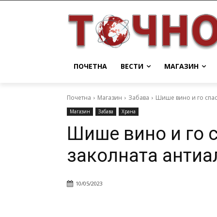
ПОЧЕТНА
ВЕСТИ
МАГАЗИН
Почетна
Магазин
Забава
Шише вино и го спас
Магазин
Забава
Храна
Шише вино и го 
заколната антиа
10/05/2023
Facebook
Twitter
Pin