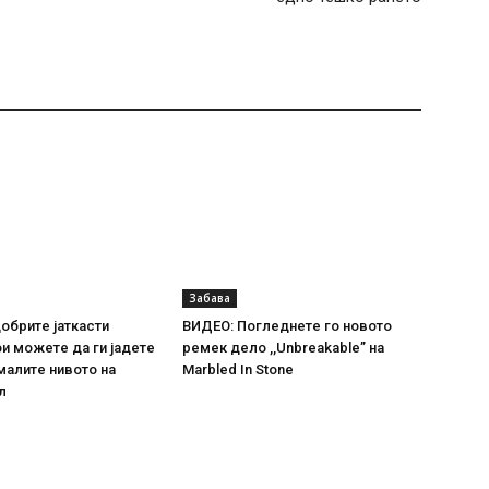
Забава
добрите јаткасти
ВИДЕО: Погледнете го новото
и можете да ги јадете
ремек дело ,,Unbreakable” на
амалите нивото на
Marbled In Stone
л