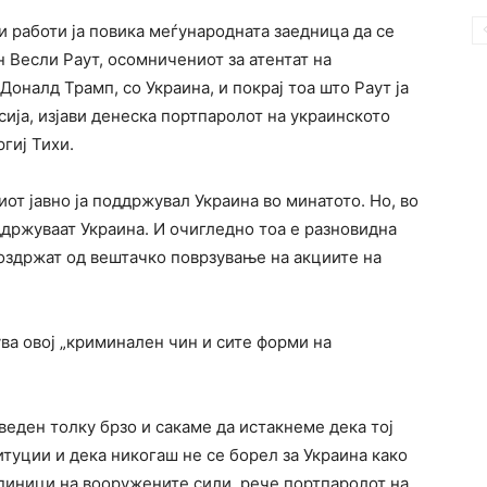
 работи ја повика меѓународната заедница да се
 Весли Раут, осомничениот за атентат на
оналд Трамп, со Украина, и покрај тоа што Раут ја
сија, изјави денеска портпаролот на украинското
гиј Тихи.
от јавно ја поддржувал Украина во минатото. Но, во
држуваат Украина. И очигледно тоа е разновидна
 воздржат од вештачко поврзување на акциите на
ува овој „криминален чин и сите форми на
еден толку брзо и сакаме да истакнеме дека тој
туции и дека никогаш не се борел за Украина како
единици на вооружените сили, рече портпаролот на