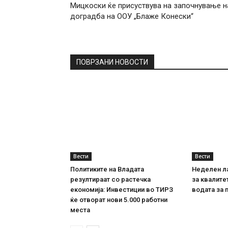
Мицкоски ќе присуствува на започнување н
доградба на ООУ „Блаже Конески“
ПОВРЗАНИ НОВОСТИ
Вести
Вести
Политиките на Владата
Неделен л
резултираат со растечка
за квалите
економија: Инвестиции во ТИРЗ
водата за 
ќе отворат нови 5.000 работни
места