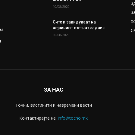
З
10/08/2020
З
Х
Сите и завидуваат на
нејзиниот стегнат задник
ва
С
10/08/2020
и
ЗА НАС
Точни, вистинити и навремени вести
Контактирајте не:
info@tocno.mk