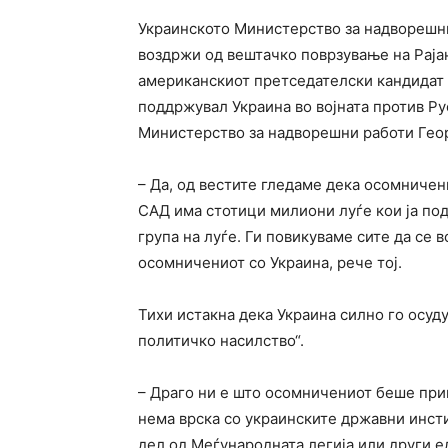
Украинското Министерство за надворешни
воздржи од вештачко поврзување на Рајан
американскиот претседателски кандидат Д
поддржувал Украина во војната против Ру
Министерство за надворешни работи Геор
– Да, од вестите гледаме дека осомничени
САД има стотици милиони луѓе кои ја под
група на луѓе. Ги повикуваме сите да се
осомничениот со Украина, рече тој.
Тихи истакна дека Украина силно го осуд
политичко насилство“.
– Драго ни е што осомничениот беше прив
нема врска со украинските државни инсти
дел од Меѓународната легија или други 