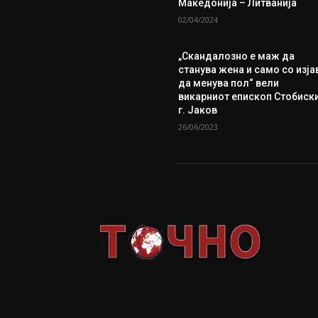
Македонија – Литванија
02/04/2024
„Скандалозно е маж да
станува жена и само со изја
да менува пол“ вели
викарниот епископ Стобиск
г. Јаков
26/06/2023