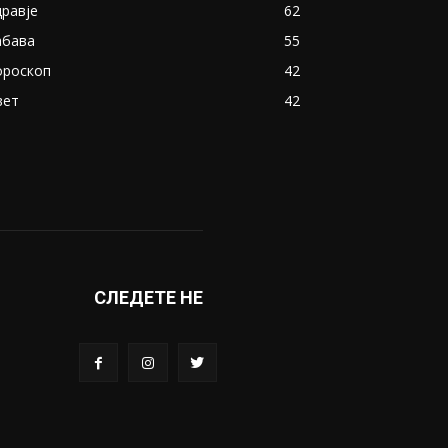
дравје
62
абава
55
ороскоп
42
вет
42
СЛЕДЕТЕ НЕ