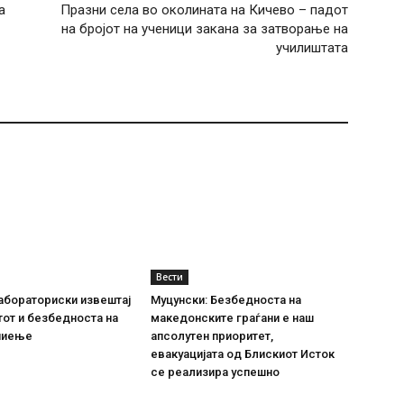
а
Празни села во околината на Кичево – падот
на бројот на ученици закана за затворање на
училиштата
Вести
абораториски извештај
Муцунски: Безбедноста на
тот и безбедноста на
македонските граѓани е наш
пиење
апсолутен приоритет,
евакуацијата од Блискиот Исток
се реализира успешно