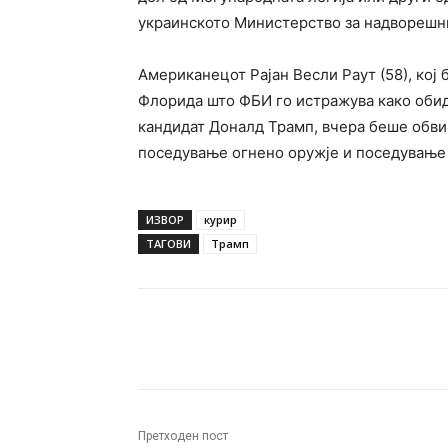
украинското Министерство за надворешн
Американецот Рајан Весли Раут (58), кој
Флорида што ФБИ го истражува како обид
кандидат Доналд Трамп, вчера беше обви
поседување огнено оружје и поседување 
ИЗВОР
курир
ТАГОВИ
Трамп
Facebook
Twitter
Pin
Претходен пост