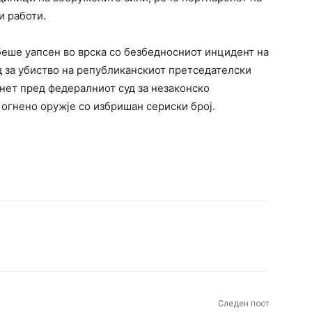
и работи.
 беше уапсен во врска со безбедносниот инцидент на
 за убиство на републиканскиот претседателски
нет пред федералниот суд за незаконско
огнено оружје со избришан сериски број.
terest
WhatsApp
Следен пост