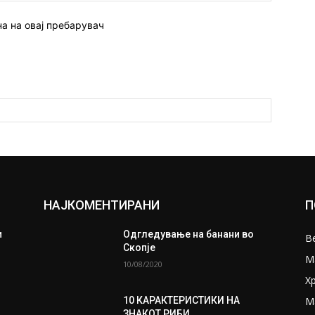
на на овај пребарувач
НАЈКОМЕНТИРАНИ
П
и
Одгледување на банани во
В
Скопје
М
10/08/2020
Х
М
10 КАРАКТЕРИСТИКИ НА
ЗНАКОТ РИБИ