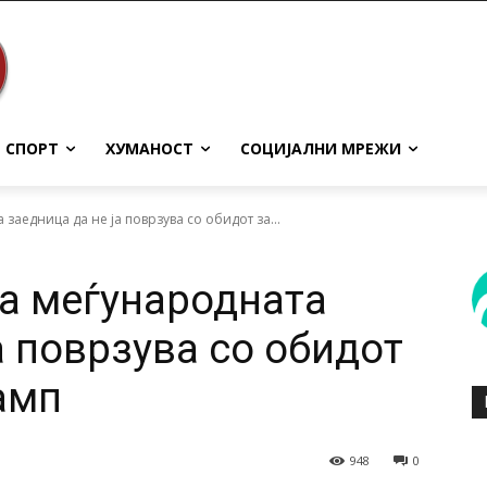
СПОРТ
ХУМАНОСТ
СОЦИЈАЛНИ МРЕЖИ
заедница да не ја поврзува со обидот за...
ка меѓународната
а поврзува со обидот
амп
948
0