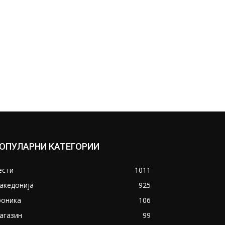
ОПУЛАРНИ КАТЕГОРИИ
ести
1011
акедонија
925
роника
106
агазин
99