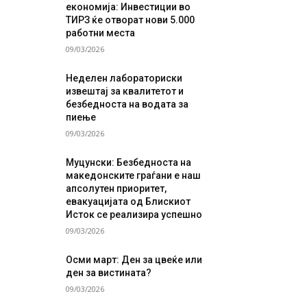
економија: Инвестиции во
ТИРЗ ќе отворат нови 5.000
работни места
09/03/2026
Неделен лабораториски
извештај за квалитетот и
безбедноста на водата за
пиење
09/03/2026
Муцунски: Безбедноста на
македонските граѓани е наш
апсолутен приоритет,
евакуацијата од Блискиот
Исток се реализира успешно
09/03/2026
Осми март: Ден за цвеќе или
ден за вистината?
09/03/2026