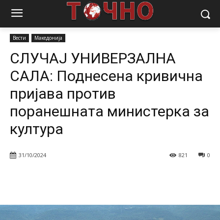
Почетна
Вести
СЛУЧАЈ УНИВЕРЗАЛНА САЛА: Поднесена
кривична пријава против поранешната министерка за култура
Вести
Македонија
СЛУЧАЈ УНИВЕРЗАЛНА
САЛА: Поднесена кривична
пријава против
поранешната министерка за
култура
31/10/2024
821
0
Facebook
Twitter
Pinterest
W