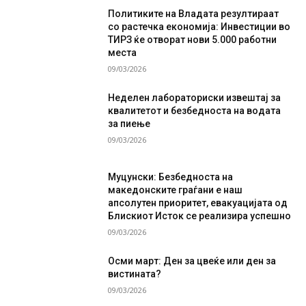
Политиките на Владата резултираат
со растечка економија: Инвестиции во
ТИРЗ ќе отворат нови 5.000 работни
места
09/03/2026
Неделен лабораториски извештај за
квалитетот и безбедноста на водата
за пиење
09/03/2026
Муцунски: Безбедноста на
македонските граѓани е наш
апсолутен приоритет, евакуацијата од
Блискиот Исток се реализира успешно
09/03/2026
Осми март: Ден за цвеќе или ден за
вистината?
09/03/2026