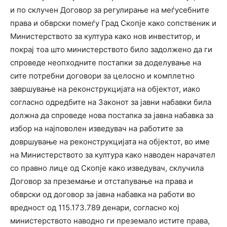
и по склучен Договор за регулирање на меѓусебните
права и обврски помеѓу Град Скопје како сопственик и
Министерството за култура како нов инвеститор, и
покрај тоа што министерството било задолжено да ги
спроведе неопходните постапки за доделување на
сите потребни договори за целосно и комплетно
завршување на реконструкцијата на објектот, иако
согласно одредбите на Законот за јавни набавки била
должна да спроведе нова постапка за јавна набавка за
избор на најповолен изведувач на работите за
довршување на реконструкцијата на објектот, во име
на Министерството за култура како наводен нарачател
со правно лице од Скопје како изведувач, склучила
Договор за преземање и отстапување на права и
обврски од договор за јавна набавка на работи во
вредност од 115.173.789 денари, согласно кој
министерството наводно ги преземало истите права,