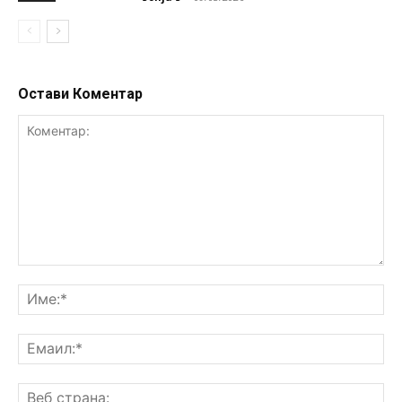
Остави Коментар
Коментар:
Им
Ем
Ве