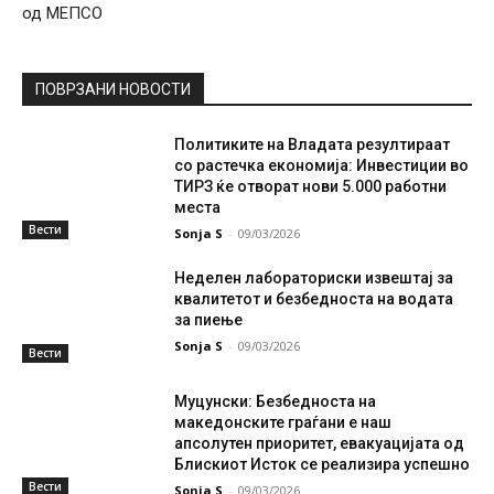
од МЕПСО
ПОВРЗАНИ НОВОСТИ
Политиките на Владата резултираат
со растечка економија: Инвестиции во
ТИРЗ ќе отворат нови 5.000 работни
места
Вести
Sonja S
-
09/03/2026
Неделен лабораториски извештај за
квалитетот и безбедноста на водата
за пиење
Sonja S
-
09/03/2026
Вести
Муцунски: Безбедноста на
македонските граѓани е наш
апсолутен приоритет, евакуацијата од
Блискиот Исток се реализира успешно
Вести
Sonja S
-
09/03/2026