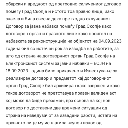
обврски и вредност од претходно склучениот договор
помеѓу Град Скопје и истото тоа правно лице, иако
знаела и била свесна дека претходно склучениот
Договор за јавна набавка помеѓу Град Скопје како
договорен орган и правното лице како носител на
набавката за реконструкција на објектот на 04.09.2023
година бил со истечен рок за изведба на работите, за
што од страна на договорниот орган Град Скопје на
Електронскиот систем за јавни набавки – ЕСЈН на
18.09.2023 година било прикачено и Известување за
реализиран договор и предметот кај договорниот
орган Град Скопје бил архивиран како завршен и како
таков договорот не претставува правен валиден акт
кој може да биде преземен, врз основа на кој нов
договор по доставени две времени ситуации од
страна на изведувачот за изведени работи, истата на
правното лице му исплатила вкупен износ од