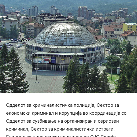
Одделот за криминалистичка полиција, Сектор за
економски криминал и корупција во координација со
Одделот за сузбивање на организиран и сериозен
криминал, Сектор за криминалистички истраги,
Единица за финансиски криминал до ОЈО Скопје