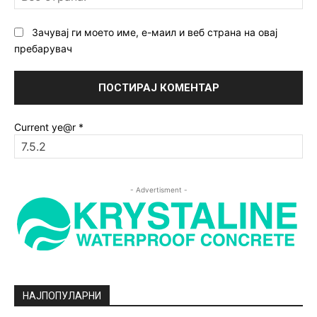
ст
Зачувај ги моето име, е-маил и веб страна на овај
пребарувач
Current ye@r
*
- Advertisment -
НАЈПОПУЛАРНИ