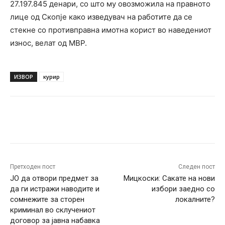
27.197.845 денари, со што му овозможила на правното
лице од Скопје како изведувач на работите да се
стекне со противправна имотна корист во наведениот
износ, велат од МВР.
ИЗВОР
курир
Facebook
Twitter
Pinterest
W
Претходен пост
Следен пост
ЈО да отвори предмет за
Мицкоски: Сакате на нови
да ги истражи наводите и
избори заедно со
сомнежите за сторен
локалните?
криминал во склучениот
договор за јавна набавка