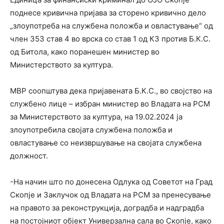
поднесе кривична пријава за сторено кривично дело
„злоупотреба на службена положба и овластување“ од
член 353 став 4 во врска со став 1 од КЗ против Б.К.С.
од Битола, како поранешен министер во
Министерството за култура.
МВР соопштува дека пријавената Б.К.С., во својство на
службено лице – избран министер во Владата на РСМ
за Министерството за култура, на 19.02.2024 ја
злоупотребила својата службена положба и
овластување со неизвршување на својата службена
должност.
-На начин што по донесена Одлука од Советот на Град
Скопје и Заклучок од Владата на РСМ за пренесување
на правото за реконструкција, доградба и надградба
на постојниот објект Универзална сала во Скопје, како