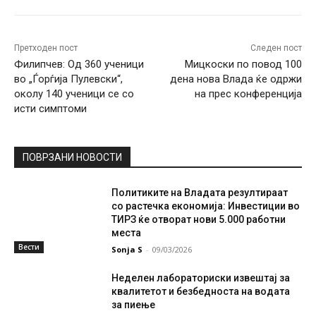
Претходен пост
Следен пост
Филипчев: Од 360 ученици
Мицкоски по повод 100
во „Ѓорѓија Пулевски“,
дена нова Влада ќе одржи
околу 140 ученици се со
на прес конференција
исти симптоми
ПОВРЗАНИ НОВОСТИ
Политиките на Владата резултираат
со растечка економија: Инвестиции во
ТИРЗ ќе отворат нови 5.000 работни
места
Вести
Sonja S
-
09/03/2026
Неделен лабораториски извештај за
квалитетот и безбедноста на водата
за пиење