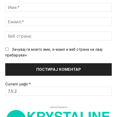
Им
Ем
Ве
ст
Зачувај ги моето име, е-маил и веб страна на овај
пребарувач
Current ye@r
*
- Advertisment -