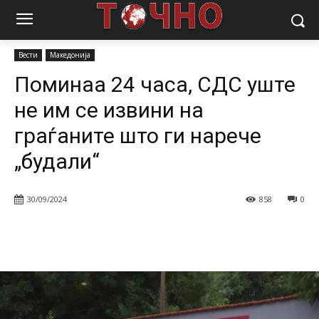
Почетна
Вести
Поминаа 24 часа, СДС уште не им се извини на
граѓаните што...
Вести
Македонија
Поминаа 24 часа, СДС уште
не им се извини на
граѓаните што ги нарече
„будали“
30/09/2024
858
0
Facebook
Twitter
Pinterest
W