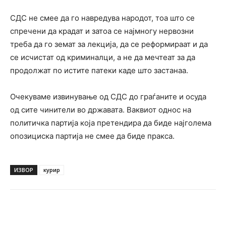
СДС не смее да го навредува народот, тоа што се
спречени да крадат и затоа се најмногу нервозни
треба да го земат за лекција, да се реформираат и да
се исчистат од криминалци, а не да мечтеат за да
продолжат по истите патеки каде што застанаа.
Очекуваме извинување од СДС до граѓаните и осуда
од сите чинители во државата. Ваквиот однос на
политичка партија која претендира да биде најголема
опозициска партија не смее да биде пракса.
ИЗВОР
курир
Facebook
Twitter
Pinterest
W