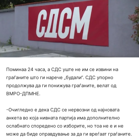
Поминаа 24 часа, а СДС уште не им се извини на
граѓаните што ги нарече „будали“. СДС упорно
продолжува да ги понижува граѓаните, велат од
ВМРО-ДПМНЕ.
-Очигледно е дека СДС се нервозни од најновата
анкета во која нивната партија има дополнително
ослабнато споредено со изборите, но тоа не е и не
може да биде оправдување за да ги вреѓаат граѓаните.