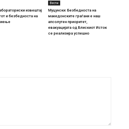
Вести
абораториски извештај
Муцунски: Безбедноста на
тот и безбедноста на
македонските граѓани е наш
пиење
апсолутен приоритет,
евакуацијата од Блискиот Исток
се реализира успешно