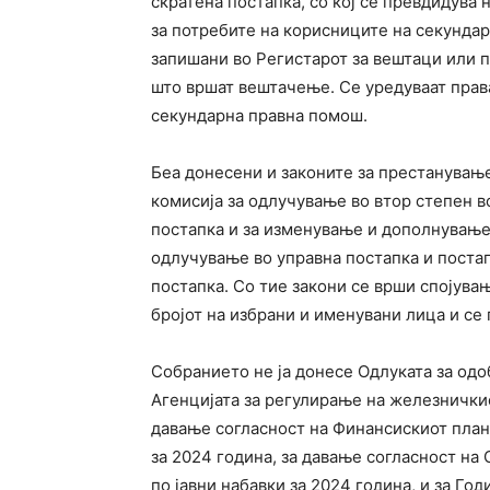
скратена постапка, со кој се превдидува
за потребите на корисниците на секунда
запишани во Регистарот за вештаци или 
што вршат вештачење. Се уредуваат права
секундарна правна помош.
Беа донесени и законите за престанувањ
комисија за одлучување во втор степен 
постапка и за изменување и дополнување
одлучување во управна постапка и постап
постапка. Со тие закони се врши спојува
бројот на избрани и именувани лица и се
Собранието не ја донесе Одлуката за одо
Агенцијата за регулирање на железничкио
давање согласност на Финансискиот план 
за 2024 година, за давање согласност на
по јавни набавки за 2024 година, и за Го