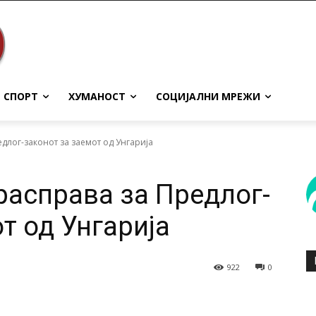
СПОРТ
ХУМАНОСТ
СОЦИЈАЛНИ МРЕЖИ
длог-законот за заемот од Унгарија
расправа за Предлог-
т од Унгарија
922
0
terest
WhatsApp