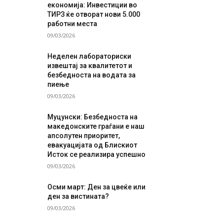
економија: Инвестиции во
ТИРЗ ќе отворат нови 5.000
работни места
09/03/2026
Неделен лабораториски
извештај за квалитетот и
безбедноста на водата за
пиење
09/03/2026
Муцунски: Безбедноста на
македонските граѓани е наш
апсолутен приоритет,
евакуацијата од Блискиот
Исток се реализира успешно
09/03/2026
Осми март: Ден за цвеќе или
ден за вистината?
09/03/2026