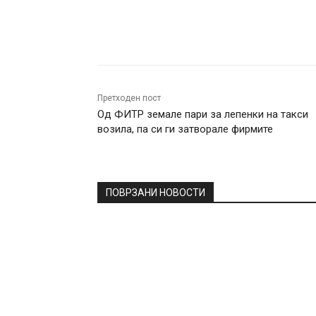
Facebook
Twitter
Pin
Претходен пост
Од ФИТР земале пари за лепенки на такси
возила, па си ги затворале фирмите
ПОВРЗАНИ НОВОСТИ