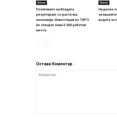
Вести
Вести
Политиките на Владата
Неделен л
резултираат со растечка
за квалите
економија: Инвестиции во ТИРЗ
водата за 
ќе отворат нови 5.000 работни
места
Остави Коментар
Коментар: