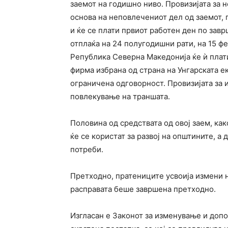
заемот на годишно ниво. Провизијата за 
основа на неповлечениот дел од заемот, 
и ќе се плати првиот работен ден по зав
отплаќа на 24 полугодишни рати, на 15 фе
Република Северна Македонија ќе ѝ плати
фирма избрана од страна на Унгарската е
ограничена одговорност. Провизијата за 
повлекување на траншата.
Половина од средствата од овој заем, ка
ќе се користат за развој на општините, а
потреби.
Претходно, пратениците усвоија измени н
расправата беше завршена претходно.
Изгласан е Законот за изменување и доп