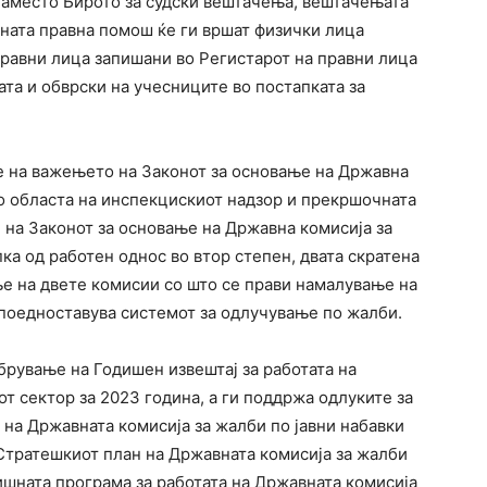
 наместо Бирото за судски вештачења, вештачењата
рната правна помош ќе ги вршат физички лица
правни лица запишани во Регистарот на правни лица
та и обврски на учесниците во постапката за
е на важењето на Законот за основање на Државна
во областа на инспекцискиот надзор и прекршочната
 на Законот за основање на Државна комисија за
ка од работен однос во втор степен, двата скратена
ње на двете комисии со што се прави намалување на
 поедноставува системот за одлучување по жалби.
брување на Годишен извештај за работата на
т сектор за 2023 година, а ги поддржа одлуките за
на Државната комисија за жалби по јавни набавки
 Стратешкиот план на Државната комисија за жалби
дишната програма за работатa на Државната комисија