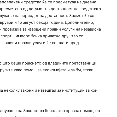
неповлечени средства ќе се пресметува на дневна
пресметано од датумот на достапност на средствата
ршување на периодот на достапност. Заемот ќе се
вруари и 15 август секоја година. Дополнително,
 провизија за извршени правни услуги на независна
кспорт – импорт банка приватно друштво со
извршени правни услуги ќе се плати пред
ко што беше појаснето од владините претставници,
 другите како помош за економијата и за буџетски
а неколку закони и извештаи за институции за кои
олнување на Законот за бесплатна правна помош, по