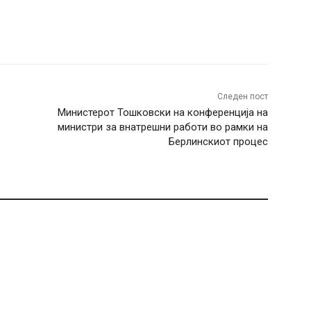
terest
WhatsApp
Следен пост
Министерот Тошковски на конференција на
министри за внатрешни работи во рамки на
Берлинскиот процес