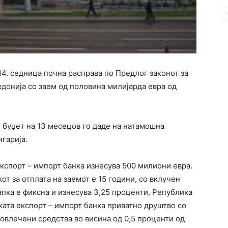
4. седница почна расправа по Предлог законот за
онија со заем од половина милијарда евра од
 буџет на 13 месецов го даде на натамошна
гарија.
експорт – импорт банка изнесува 500 милиони евра.
от за отплата на заемот е 15 години, со вклучен
апка е фиксна и изнесува 3,25 проценти, Република
ката експорт – импорт банка приватно друштво со
овлечени средства во висина од 0,5 проценти од