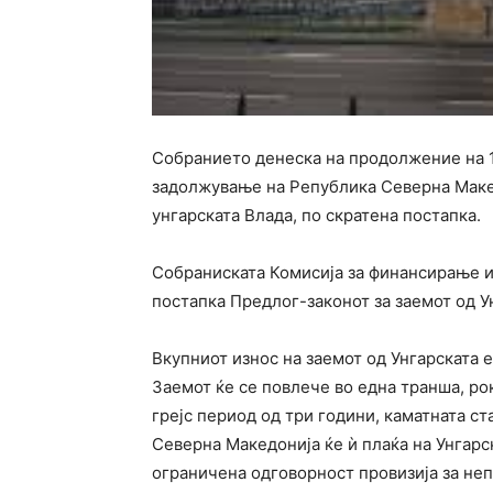
Собранието денеска на продолжение на 1
задолжување на Република Северна Макед
унгарската Влада, по скратена постапка.
Собраниската Комисија за финансирање и
постапка Предлог-законот за заемот од Ун
Вкупниот износ на заемот од Унгарската 
Заемот ќе се повлече во една транша, рок
грејс период од три години, каматната ст
Северна Македонија ќе ѝ плаќа на Унгарс
ограничена одговорност провизија за неп