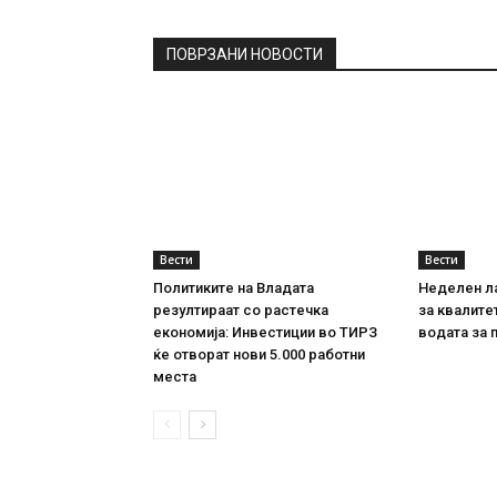
ПОВРЗАНИ НОВОСТИ
Вести
Вести
Политиките на Владата
Неделен л
резултираат со растечка
за квалите
економија: Инвестиции во ТИРЗ
водата за 
ќе отворат нови 5.000 работни
места