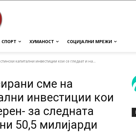
СПОРТ
ХУМАНОСТ
СОЦИЈАЛНИ МРЕЖИ
тински капитални инвестиции кои се гледаат и на...
ирани сме на
ални инвестиции кои
ерен- за следната
ни 50,5 милијарди