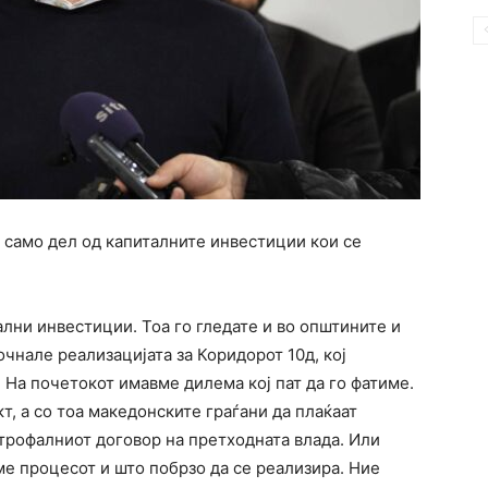
 само дел од капиталните инвестиции кои се
лни инвестиции. Тоа го гледате и во општините и
почнале реализацијата за Коридорот 10д, кој
. На почетокот имавме дилема кој пат да го фатиме.
т, а со тоа македонските граѓани да плаќаат
трофалниот договор на претходната влада. Или
ме процесот и што побрзо да се реализира. Ние