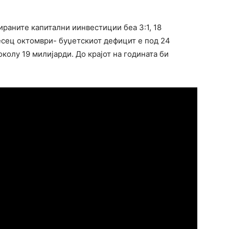
ираните капитални иинвестиции беа 3:1, 18
есец октомври- буџетскиот дефицит е под 24
колу 19 милијарди. До крајот на годината би