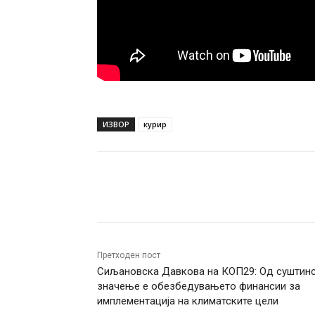
ИЗВОР
курир
Facebook
Twitter
Pin
Претходен пост
Сиљановска Давкова на КОП29: Од суштин
значење е обезбедувањето финансии за
имплементација на климатските цели