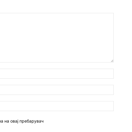
Име:*
Емаил:*
Веб
страна:
на на овај пребарувач