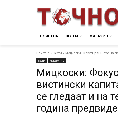
ПОЧЕТНА
ВЕСТИ
МАГАЗИН
Почетна
Вести
Мицкоски: Фокусирани сме на вис
Вести
Македонија
Мицкоски: Фокус
вистински капит
се гледаат и на т
година предвиде