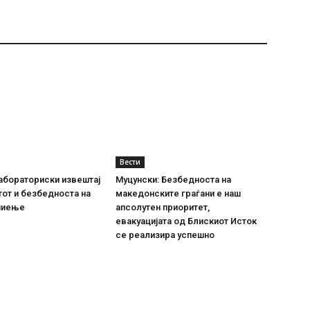
Вести
абораториски извештај
Муцунски: Безбедноста на
тот и безбедноста на
македонските граѓани е наш
пиење
апсолутен приоритет,
евакуацијата од Блискиот Исток
се реализира успешно