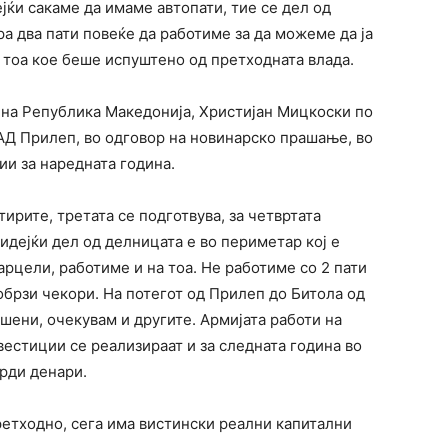
јќи сакаме да имаме автопати, тие се дел од
а два пати повеќе да работиме за да можеме да ја
 тоа кое беше испуштено од претходната влада.
 на Република Македонија, Христијан Мицкоски по
АД Прилеп, во одговор на новинарско прашање, во
ии за наредната година.
тирите, третата се подготвува, за четвртата
дејќи дел од делницата е во периметар кој е
арцели, работиме и на тоа. Не работиме со 2 пати
обрзи чекори. На потегот од Прилеп до Битола од
ешени, очекувам и другите. Армијата работи на
естиции се реализираат и за следната година во
рди денари.
ретходно, сега има вистински реални капитални