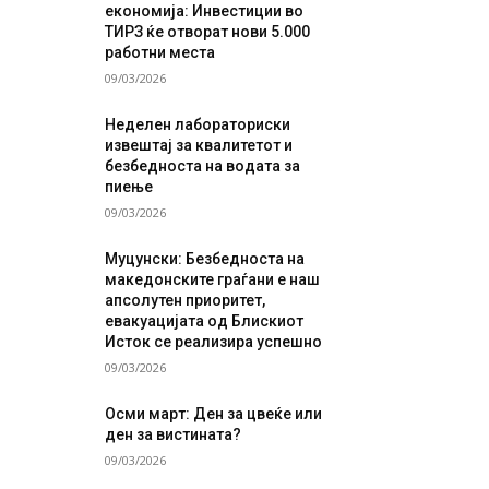
економија: Инвестиции во
ТИРЗ ќе отворат нови 5.000
работни места
09/03/2026
Неделен лабораториски
извештај за квалитетот и
безбедноста на водата за
пиење
09/03/2026
Муцунски: Безбедноста на
македонските граѓани е наш
апсолутен приоритет,
евакуацијата од Блискиот
Исток се реализира успешно
09/03/2026
Осми март: Ден за цвеќе или
ден за вистината?
09/03/2026