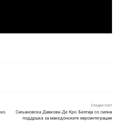
terest
WhatsApp
Следен пост
ско
Сиљановска Давкова-Де Кро: Белгија со силна
поддршка за македонските евроинтеграции