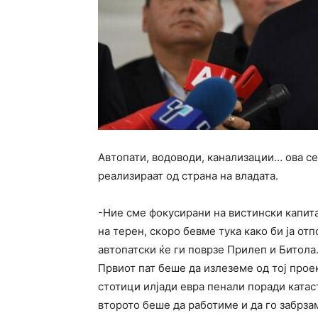
Автопати, водоводи, канализации… ова се
реализираат од страна на владата.
-Ние сме фокусирани на вистински капита
на терен, скоро бевме тука како би ја от
автопатски ќе ги поврзе Прилеп и Битола
Првиот пат беше да излеземе од тој проек
стотици илјади евра пенали поради катас
второто беше да работиме и да го забрза