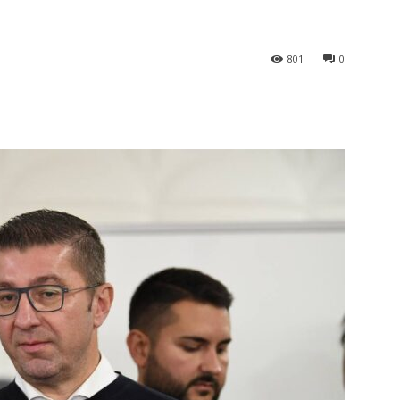
801
0
terest
WhatsApp