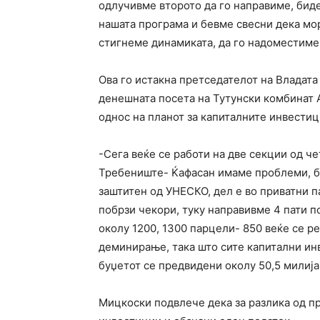
одлучивме второто да го направиме, биде
нашата програма и бевме свесни дека мор
стигнеме динамиката, да го надоместиме
Ова го истакна претседателот на Владата
денешната посета на Тутунски комбинат 
однос на планот за капиталните инвестиц
-Сега веќе се работи на две секции од че
Требениште- Ќафасан имаме проблеми, би
заштитен од УНЕСКО, дел е во приватни п
побрзи чекори, туку направивме 4 пати п
околу 1200, 1300 парцели- 850 веќе се р
деминирање, така што сите капитални инв
буџетот се предвидени околу 50,5 милија
Мицкоски подвлече дека за разлика од п