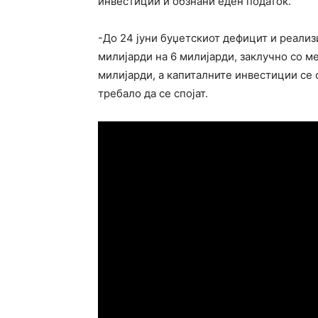
инвестиции и обзнани еден податок.
-До 24 јуни буџетскиот дефицит и реализ
милијарди на 6 милијарди, заклучно со м
милијарди, а капиталните инвестиции се о
требало да се спојат.