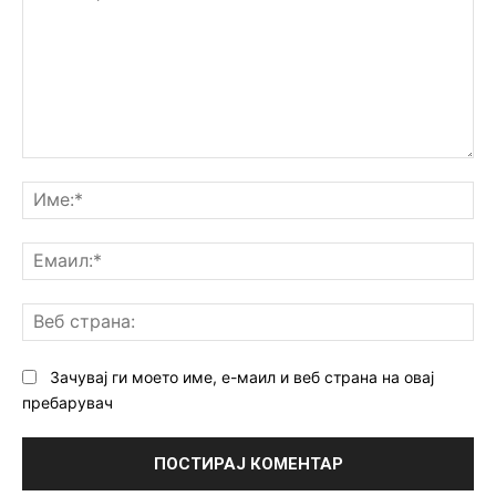
Коментар:
Им
Ем
Ве
ст
Зачувај ги моето име, е-маил и веб страна на овај
пребарувач