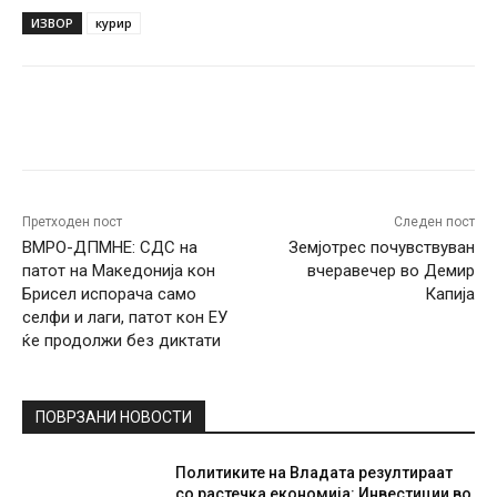
ИЗВОР
курир
Facebook
Twitter
Pinterest
W
Претходен пост
Следен пост
ВМРО-ДПМНЕ: СДС на
Земјотрес почувствуван
патот на Македонија кон
вчеравечер во Демир
Брисел испорача само
Капија
селфи и лаги, патот кон ЕУ
ќе продолжи без диктати
ПОВРЗАНИ НОВОСТИ
Политиките на Владата резултираат
со растечка економија: Инвестиции во