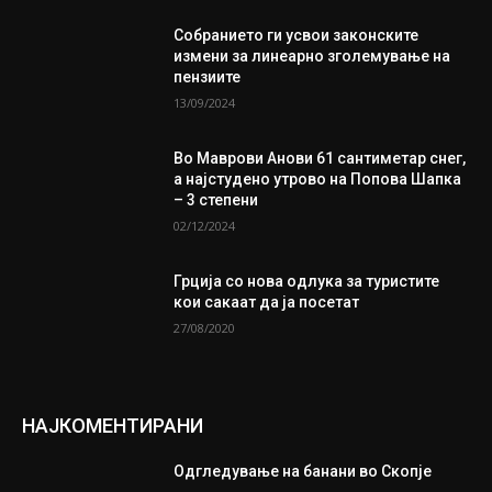
Собранието ги усвои законските
измени за линеарно зголемување на
пензиите
13/09/2024
Во Маврови Анови 61 сантиметар снег,
а најстудено утрово на Попова Шапка
– 3 степени
02/12/2024
Грција со нова одлука за туристите
кои сакаат да ја посетат
27/08/2020
НАЈКОМЕНТИРАНИ
Одгледување на банани во Скопје