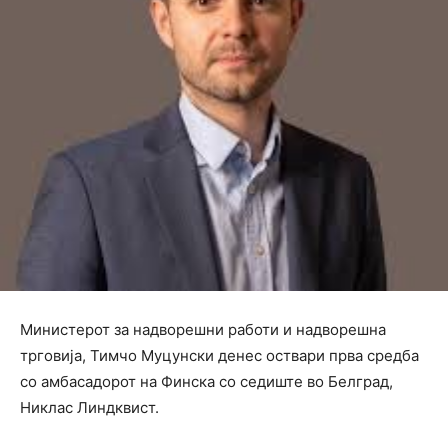
Министерот за надворешни работи и надворешна
трговија, Тимчо Муцунски денес оствари прва средба
со амбасадорот на Финска со седиште во Белград,
Никлас Линдквист.