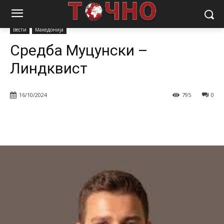
Почетна
Вести
Средба Муцунски – Линдквист
Вести
Македонија
Средба Муцунски –
Линдквист
16/10/2024
795
0
Facebook
Twitter
Pinterest
W