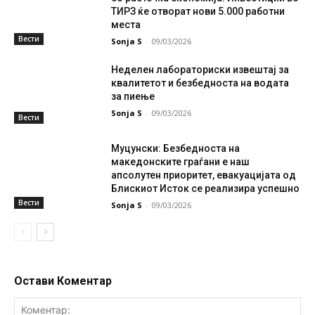
ТИРЗ ќе отворат нови 5.000 работни
места
Вести
Sonja S
-
09/03/2026
Неделен лабораториски извештај за
квалитетот и безбедноста на водата
за пиење
Sonja S
-
09/03/2026
Вести
Муцунски: Безбедноста на
македонските граѓани е наш
апсолутен приоритет, евакуацијата од
Блискиот Исток се реализира успешно
Вести
Sonja S
-
09/03/2026
Остави Коментар