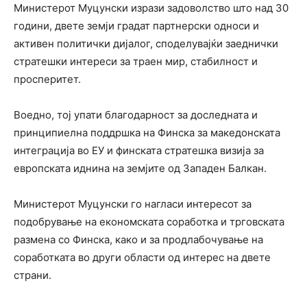
Министерот Муцунски изрази задоволство што над 30
години, двете земји градат партнерски односи и
активен политички дијалог, споделувајќи заеднички
стратешки интереси за траен мир, стабилност и
просперитет.
Воедно, тој упати благодарност за доследната и
принципиелна поддршка на Финска за македонската
интеграција во ЕУ и финската стратешка визија за
европската иднина на земјите од Западен Балкан.
Министерот Муцунски го нагласи интересот за
подобрување на економската соработка и трговската
размена со Финска, како и за продлабочување на
соработката во други области од интерес на двете
страни.