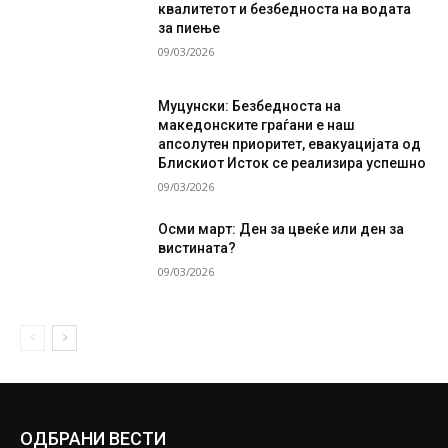
квалитетот и безбедноста на водата
за пиење
09/03/2026
Муцунски: Безбедноста на
македонските граѓани е наш
апсолутен приоритет, евакуацијата од
Блискиот Исток се реализира успешно
09/03/2026
Осми март: Ден за цвеќе или ден за
вистината?
09/03/2026
ОДБРАНИ ВЕСТИ